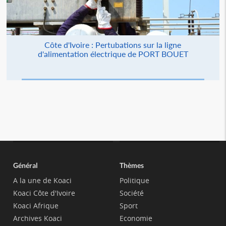
Côte d'Ivoire : Pertubations sur la ligne
d'alimentation électrique de PORT BOUET
Général
Thèmes
A la une de Koaci
Politique
Koaci Côte d'Ivoire
Société
Koaci Afrique
Sport
Archives Koaci
Economie