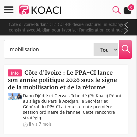
0
Côte d'Ivoire-Burkina : La CCI-BF désire instaurer un échange
constant avec Abidjan pour favoriser l'amélioration continue
de leurs liens avec la plateforme portuaire
Côte d'Ivoire : Le PPA-CI lance
Info
son année politique 2026 sous le signe
de la mobilisation et de la réforme
Dano Djédjé et Gervais Tcheidé (Ph Koaci) Réuni
au siège du Parti à Abidjan, le Secrétariat
Général du PPA-CI a tenu sa toute première
session ordinaire de l’année. Cette rencontre
stratégiq...
il y a 7 mois