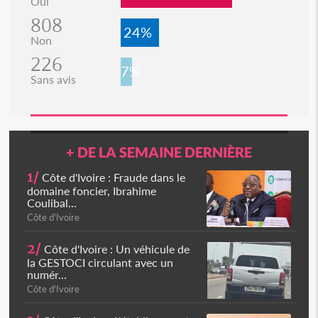
Oui
808
24%
Non
226
7%
Sans avis
+ DE LA SEMAINE DERNIÈRE
1/
Côte d'Ivoire : Fraude dans le
domaine foncier, Ibrahime
Coulibal...
Côte d'Ivoire
2/
Côte d'Ivoire : Un véhicule de
la GESTOCI circulant avec un
numér...
Côte d'Ivoire