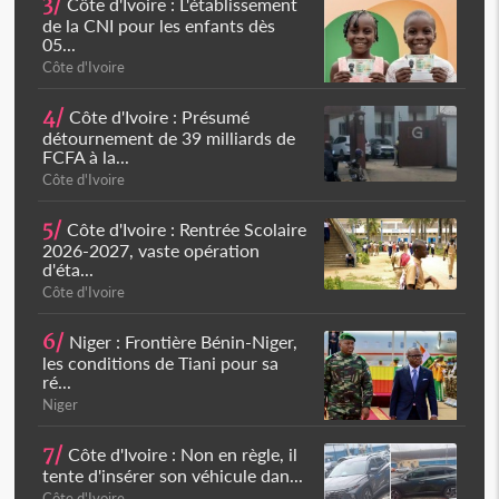
3/
Côte d'Ivoire : L'établissement
de la CNI pour les enfants dès
05...
Côte d'Ivoire
4/
Côte d'Ivoire : Présumé
détournement de 39 milliards de
FCFA à la...
Côte d'Ivoire
5/
Côte d'Ivoire : Rentrée Scolaire
2026-2027, vaste opération
d'éta...
Côte d'Ivoire
6/
Niger : Frontière Bénin-Niger,
les conditions de Tiani pour sa
ré...
Niger
7/
Côte d'Ivoire : Non en règle, il
tente d'insérer son véhicule dan...
Côte d'Ivoire