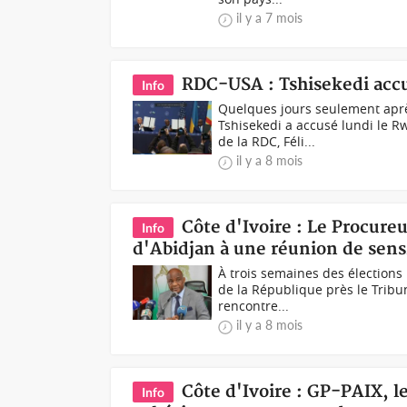
il y a 7 mois
RDC-USA : Tshisekedi accu
Info
Quelques jours seulement après
Tshisekedi a accusé lundi le 
de la RDC, Féli...
il y a 8 mois
Côte d'Ivoire : Le Procureu
Info
d'Abidjan à une réunion de sensib
À trois semaines des élections
de la République près le Trib
rencontre...
il y a 8 mois
Côte d'Ivoire : GP-PAIX, l
Info