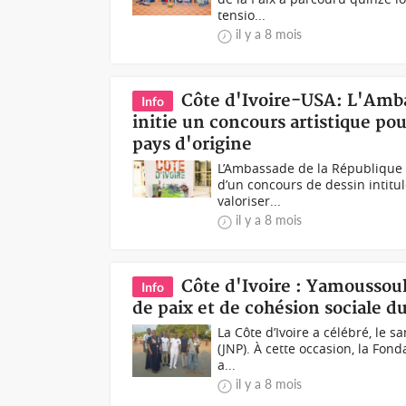
tensio...
il y a 8 mois
Côte d'Ivoire-USA: L'Amba
Info
initie un concours artistique pou
pays d'origine
L’Ambassade de la République d
d’un concours de dessin intitulé
valoriser...
il y a 8 mois
Côte d'Ivoire : Yamoussouk
Info
de paix et de cohésion sociale d
La Côte d’Ivoire a célébré, le 
(JNP). À cette occasion, la Fon
a...
il y a 8 mois