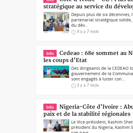
stratégique au service du dévelo
Depuis plus de six décennies, l
partenariat stratégique solide
du dév...
il y a 7 mois
Cedeao : 68e sommet au Ni
Info
les coups d'Etat
Des dirigeants de la CEDEAO lo
gouvernement de la Communaut
sont engagés à lutter con...
il y a 7 mois
Nigeria-Côte d'Ivoire : Ab
Info
paix et de la stabilité régionales
Le Vice-président, Kashim Shett
président du Nigeria, Kashim S
son pays...