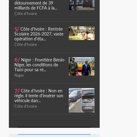
détournement de 39
milliards de FCFA à la...
Côte d'Ivoire
5/
Côte d'Ivoire : Rentrée
Scolaire 2026-2027, vaste
opération d'éta...
Côte d'Ivoire
6/
Niger : Frontière Bénin-
Niger, les conditions de
Tiani pour sa ré...
Niger
7/
Côte d'Ivoire : Non en
règle, il tente d'insérer son
véhicule dan...
Côte d'Ivoire