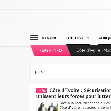
A LA UNE
COTE D'IVOIRE
AFRIQ
Côte d'Ivoire : Sé
FLASH INFO
dépigmentants d
Côte d'Ivoire : Sécurisatio
Info
unissent leurs forces pour lutter 
Face à la recrudescence du vol d
Côte d’Ivoire, les acteurs de la 