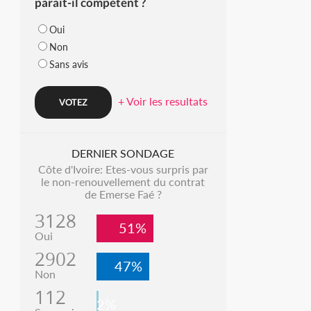
parait-il compétent ?
Oui
Non
Sans avis
+ Voir les resultats
DERNIER SONDAGE
Côte d'Ivoire: Etes-vous surpris par
le non-renouvellement du contrat
de Emerse Faé ?
3128
51%
Oui
2902
47%
Non
112
2%