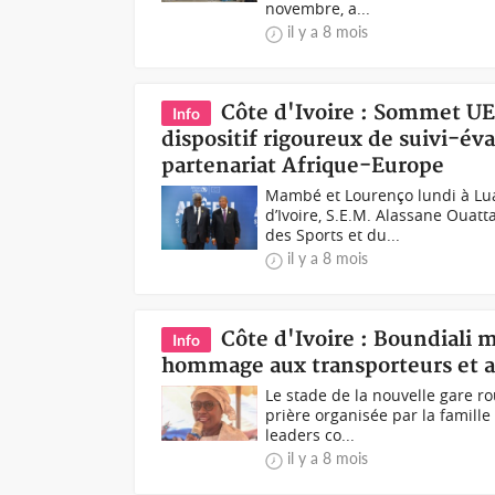
novembre, a...
il y a 8 mois
Côte d'Ivoire : Sommet U
Info
dispositif rigoureux de suivi-éva
partenariat Afrique-Europe
Mambé et Lourenço lundi à Lua
d’Ivoire, S.E.M. Alassane Ouat
des Sports et du...
il y a 8 mois
Côte d'Ivoire : Boundiali 
Info
hommage aux transporteurs et ap
Le stade de la nouvelle gare r
prière organisée par la famille
leaders co...
il y a 8 mois