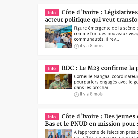
Côte d'Ivoire : Législative
Info
acteur politique qui veut transf
Figure émergente de la scène p
comme l’un des nouveaux visag
communautés, il rev...
il y a 8 mois
RDC : Le M23 confirme la po
Info
Corneille Nangaa, coordinateu
pourparlers engagés avec le g
dans les prochai...
il y a 8 mois
Côte d'Ivoire : Des jeunes
Info
Bas et le PNUD en mission pour s
À l’approche de l’élection pré
de la Paix a parcouru quinze lo