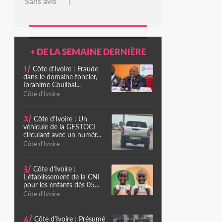
Sans avis
+ DE LA SEMAINE DERNIÈRE
1/
Côte d'Ivoire : Fraude
dans le domaine foncier,
Ibrahime Coulibal...
Côte d'Ivoire
2/
Côte d'Ivoire : Un
véhicule de la GESTOCI
circulant avec un numér...
Côte d'Ivoire
3/
Côte d'Ivoire :
L'établissement de la CNI
pour les enfants dès 05...
Côte d'Ivoire
4/
Côte d'Ivoire : Présumé