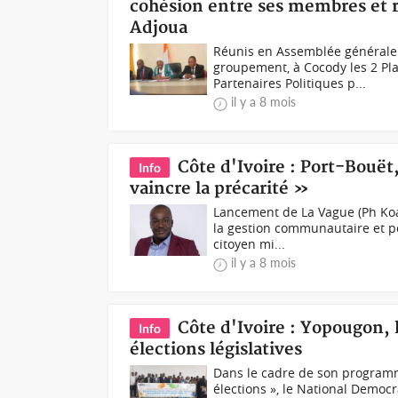
cohésion entre ses membres et r
Adjoua
Réunis en Assemblée générale 
groupement, à Cocody les 2 Pl
Partenaires Politiques p...
il y a 8 mois
Côte d'Ivoire : Port-Bouët,
Info
vaincre la précarité »
Lancement de La Vague (Ph Koa
la gestion communautaire et po
citoyen mi...
il y a 8 mois
Côte d'Ivoire : Yopougon, l
Info
élections législatives
Dans le cadre de son programme
élections », le National Democra