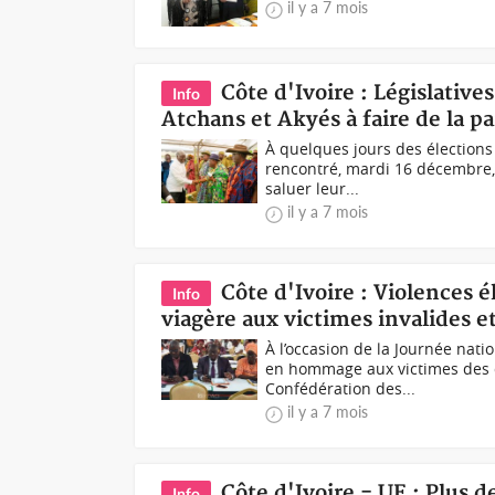
il y a 7 mois
Côte d'Ivoire : Législativ
Info
Atchans et Akyés à faire de la pa
À quelques jours des élections
rencontré, mardi 16 décembre, 
saluer leur...
il y a 7 mois
Côte d'Ivoire : Violences é
Info
viagère aux victimes invalides et
À l’occasion de la Journée nat
en hommage aux victimes des di
Confédération des...
il y a 7 mois
Côte d'Ivoire - UE : Plus d
Info