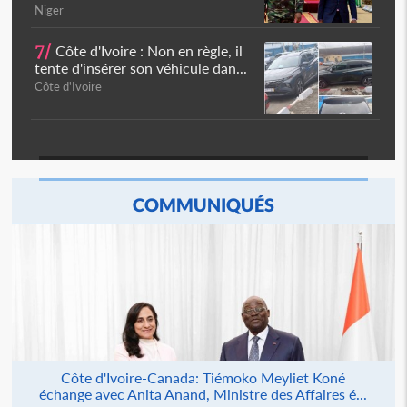
Niger
7/
Côte d'Ivoire : Non en règle, il
tente d'insérer son véhicule dan...
Côte d'Ivoire
COMMUNIQUÉS
Côte d'Ivoire-Canada: Tiémoko Meyliet Koné
échange avec Anita Anand, Ministre des Affaires é...