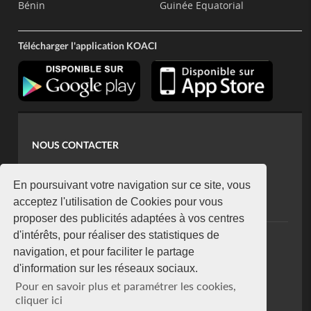
Bénin
Guinée Equatorial
Télécharger l'application KOACI
NOUS CONTACTER
contact@koaci.com
koaci@yahoo.fr
En poursuivant votre navigation sur ce site, vous
+225 07 08 85 52 93
acceptez l'utilisation de Cookies pour vous
proposer des publicités adaptées à vos centres
d'intérêts, pour réaliser des statistiques de
NEWSLETTER
navigation, et pour faciliter le partage
Restez connecté via notre newsletter
d'information sur les réseaux sociaux.
S'abonner
Pour en savoir plus et paramétrer les cookies,
Se désabonner
cliquer ici