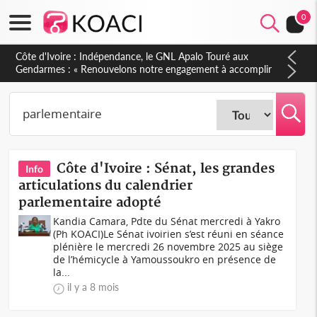
0
Sierra Leone : Un projet de réforme constitutionnelle en
gestation, points clés des amendements, un exclu d'avance
Côte d'Ivoire : Sénat, les grandes
Info
articulations du calendrier
parlementaire adopté
Kandia Camara, Pdte du Sénat mercredi à Yakro
(Ph KOACI)Le Sénat ivoirien s’est réuni en séance
plénière le mercredi 26 novembre 2025 au siège
de l’hémicycle à Yamoussoukro en présence de
la...
il y a 8 mois