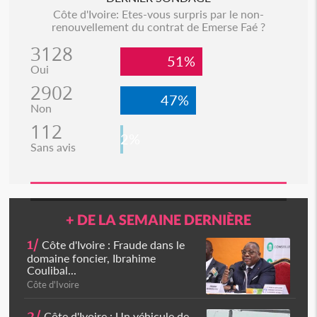
Côte d'Ivoire: Etes-vous surpris par le non-
renouvellement du contrat de Emerse Faé ?
3128
51%
Oui
2902
47%
Non
112
2%
Sans avis
+ DE LA SEMAINE DERNIÈRE
1/
Côte d'Ivoire : Fraude dans le
domaine foncier, Ibrahime
Coulibal...
Côte d'Ivoire
2/
Côte d'Ivoire : Un véhicule de