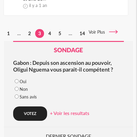
il y a 1 an
Voir Plus
1
...
2
3
4
5
...
14
SONDAGE
Gabon : Depuis son ascension au pouvoir,
Oligui Nguema vous parait-il compétent ?
Oui
Non
Sans avis
+ Voir les resultats
DERNIER SONDAGE