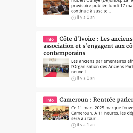
Hubert Oulaye (DR)&nbsp;La non
provisoire publiée lundi 17 ma
continue à suscite...
il y a 1 an
Côte d'Ivoire : Les anciens
Info
association et s'engagent aux côt
contemporains
Les anciens parlementaires afri
l’Organisation des Anciens Parl
nouvell...
il y a 1 an
Cameroun : Rentrée parlem
Info
Ce 11 mars 2025 marque l’ouve
Cameroun. À 11 heures, les dép
sera au tour...
il y a 1 an