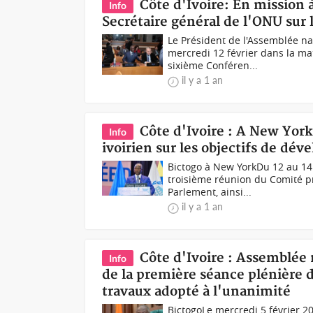
Côte d'Ivoire: En mission
Info
Secrétaire général de l'ONU sur
Le Président de l'Assemblée nat
mercredi 12 février dans la ma
sixième Conféren...
il y a 1 an
Côte d'Ivoire : A New York,
Info
ivoirien sur les objectifs de dé
Bictogo à New YorkDu 12 au 14 f
troisième réunion du Comité p
Parlement, ainsi...
il y a 1 an
Côte d'Ivoire : Assemblée 
Info
de la première séance plénière de
travaux adopté à l'unanimité
BictogoLe mercredi 5 février 2