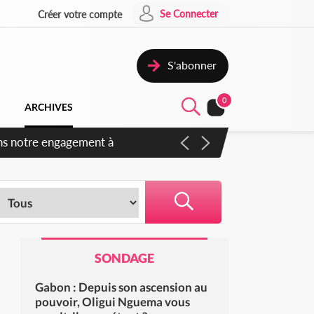
Se Connecter
Créer votre compte
S'abonner
0
ARCHIVES
s des amendements, un exclu
SONDAGE
Gabon : Depuis son ascension au
pouvoir, Oligui Nguema vous