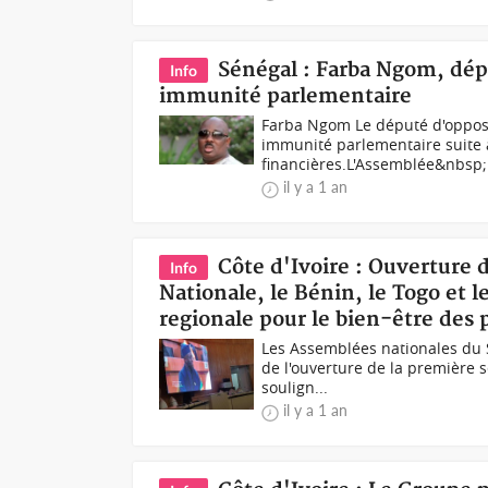
Sénégal : Farba Ngom, dép
Info
immunité parlementaire
Farba Ngom Le député d'oppo
immunité parlementaire suite 
financières.L'Assemblée&nbsp;
il y a 1 an
Côte d'Ivoire : Ouverture 
Info
Nationale, le Bénin, le Togo et 
regionale pour le bien-être des 
Les Assemblées nationales du S
de l'ouverture de la première s
soulign...
il y a 1 an