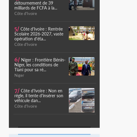
détournement de 39
milliards de FCFA à la...
Côte d'Ivoire
5/
Côte d'Ivoire : Rentrée
Scolaire 2026-2027, vaste
opération d'éta...
Côte d'Ivoire
6/
Niger : Frontière Bénin-
Niger, les conditions de
Tiani pour sa ré...
Niger
7/
Côte d'Ivoire : Non en
règle, il tente d'insérer son
véhicule dan...
Côte d'Ivoire