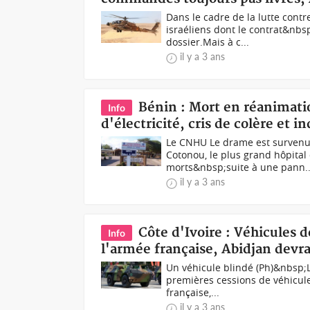
Dans le cadre de la lutte cont
israéliens dont le contrat&nbsp
dossier.Mais à c...
il y a 3 ans
Bénin : Mort en réanimati
Info
d'électricité, cris de colère et i
Le CNHU Le drame est survenu a
Cotonou, le plus grand hôpital
morts&nbsp;suite à une pann..
il y a 3 ans
Côte d'Ivoire : Véhicules d
Info
l'armée française, Abidjan devra
Un véhicule blindé (Ph)&nbsp;La
premières cessions de véhicules
française,...
il y a 3 ans