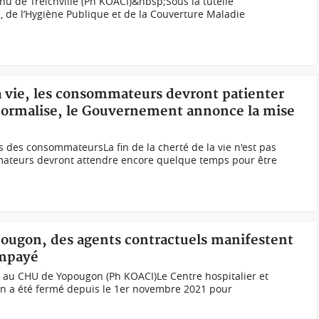
hu de Treichville (Ph KOACI)&nbsp;Sous la tutelle
 de l’Hygiène Publique et de la Couverture Maladie
la vie, les consommateurs devront patienter
 normalise, le Gouvernement annonce la mise
ns des consommateursLa fin de la cherté de la vie n'est pas
mateurs devront attendre encore quelque temps pour être
pougon, des agents contractuels manifestent
impayé
s au CHU de Yopougon (Ph KOACI)Le Centre hospitalier et
on a été fermé depuis le 1er novembre 2021 pour