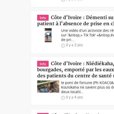
Côte d'Ivoire : Démenti su
Info
patient à l'absence de prise en
Une vidéo d'un activiste des 
sur '&nbsp;« Tik Tok' »&nbsp;év
de pri...
il y a 3 ans
Côte d'Ivoire : Niédiékaha
Info
bourgades, emporté par les eaux,
des patients du centre de santé 
le pont de fortune (Ph KOACI)&
Koulokaha ne savent plus où do
deux localit...
il y a 4 ans