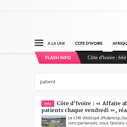
A LA UNE
COTE D'IVOIRE
AFRIQ
Côte d'Ivoire : À
FLASH INFO
développement d
Côte d'Ivoire : « Affaire 
Info
patients chaque vendredi », réa
Le CHR d’Adzopé (Ph)&nbsp;Dan
sont parvenues, nous faisions