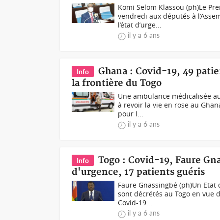
Komi Selom Klassou (ph)Le Prem
vendredi aux députés à l’Assem
l’état d’urge...
il y a 6 ans
Ghana : Covid-19, 49 patie
Info
la frontière du Togo
Une ambulance médicalisée au
à revoir la vie en rose au Ghan
pour l...
il y a 6 ans
Togo : Covid-19, Faure Gn
Info
d'urgence, 17 patients guéris
Faure Gnassingbé (ph)Un Etat 
sont décrétés au Togo en vue d
Covid-19...
il y a 6 ans