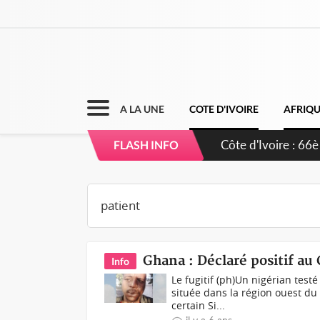
A LA UNE
COTE D'IVOIRE
AFRIQ
Côte d'Ivoire : 66è
FLASH INFO
grands investissem
Ghana : Déclaré positif au 
Info
Le fugitif (ph)Un nigérian testé
située dans la région ouest d
certain Si...