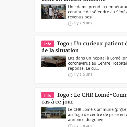
Une dame prend la température 
continue de s’étendre au Sénég
revenus posi...
il y a 6 ans
Togo : Un curieux patient
Info
de la situation
Lits dans un hôpital à Lomé (p
coronavirus au Centre Hospit
réponse. Le cu...
il y a 6 ans
Togo : Le CHR Lomé-Commu
Info
cas à ce jour
Le CHR Lomé-Commune (ph)Le C
au Togo de centre de prise en 
annonce du gouve...
il y a 6 ans