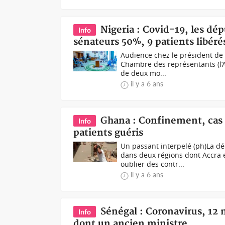
Nigeria : Covid-19, les dép
Info
sénateurs 50%, 9 patients libéré
Audience chez le président de 
Chambre des représentants (l’A
de deux mo...
il y a 6 ans
Ghana : Confinement, cas d
Info
patients guéris
Un passant interpelé (ph)La 
dans deux régions dont Accra 
oublier des contr...
il y a 6 ans
Sénégal : Coronavirus, 12 n
Info
dont un ancien ministre