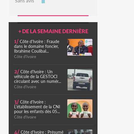
Sans avis
+ DE LA SEMAINE DERNIÈRE
1/
Côte d'Ivoire : Fraude
dans le domaine foncier,
Ibrahime Coulibal...
Côte d'Ivoire
2/
Côte d'Ivoire : Un
véhicule de la GESTOCI
circulant avec un numér...
Côte d'Ivoire
3/
Côte d'Ivoire :
L'établissement de la CNI
pour les enfants dès 05...
Côte d'Ivoire
4/
Côte d'Ivoire : Présumé