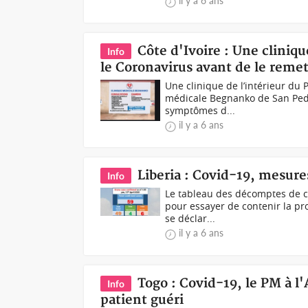
il y a 6 ans
Côte d'Ivoire : Une cliniqu
Info
le Coronavirus avant de le remet
Une clinique de l’intérieur du 
médicale Begnanko de San Pedr
symptômes d...
il y a 6 ans
Liberia : Covid-19, mesures
Info
Le tableau des décomptes de ce
pour essayer de contenir la pro
se déclar...
il y a 6 ans
Togo : Covid-19, le PM à l
Info
patient guéri