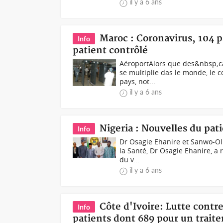
il y a 6 ans
Maroc : Coronavirus, 104 p
Info
patient contrôlé
AéroportAlors que des&nbsp;ca
se multiplie das le monde, le c
pays, not...
il y a 6 ans
Nigeria : Nouvelles du pati
Info
Dr Osagie Ehanire et Sanwo-Olu
la Santé, Dr Osagie Ehanire, a 
du v...
il y a 6 ans
Côte d'Ivoire: Lutte contr
Info
patients dont 689 pour un trait