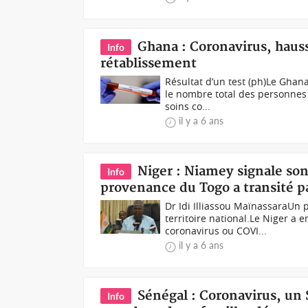
Ghana : Coronavirus, hauss
Info
rétablissement
Résultat d’un test (ph)Le Ghan
le nombre total des personnes 
soins co...
il y a 6 ans
Niger : Niamey signale son
Info
provenance du Togo a transité pa
Dr Idi Illiassou MaïnassaraUn 
territoire national.Le Niger a 
coronavirus ou COVI...
il y a 6 ans
Sénégal : Coronavirus, un 
Info