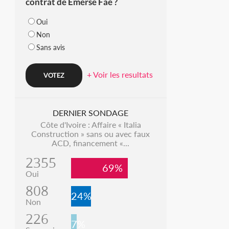
contrat de Emerse Faé ?
Oui
Non
Sans avis
+ Voir les resultats
DERNIER SONDAGE
Côte d'Ivoire : Affaire « Italia
Construction » sans ou avec faux
ACD, financement «...
2355
69%
Oui
808
24%
Non
226
7%