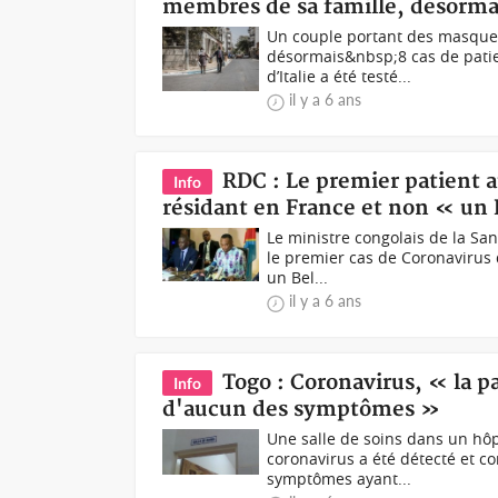
membres de sa famille, désormai
Un couple portant des masque
désormais&nbsp;8 cas de patien
d’Italie a été testé...
il y a 6 ans
RDC : Le premier patient a
Info
résidant en France et non « un
Le ministre congolais de la Sa
le premier cas de Coronavirus 
un Bel...
il y a 6 ans
Togo : Coronavirus, « la p
Info
d'aucun des symptômes »
Une salle de soins dans un hôpi
coronavirus a été détecté et c
symptômes ayant...