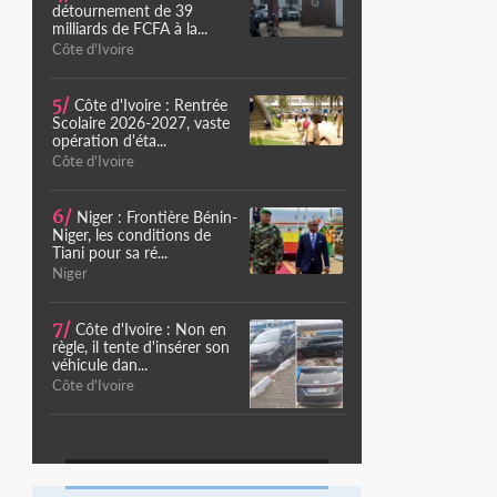
détournement de 39
milliards de FCFA à la...
Côte d'Ivoire
5/
Côte d'Ivoire : Rentrée
Scolaire 2026-2027, vaste
opération d'éta...
Côte d'Ivoire
6/
Niger : Frontière Bénin-
Niger, les conditions de
Tiani pour sa ré...
Niger
7/
Côte d'Ivoire : Non en
règle, il tente d'insérer son
véhicule dan...
Côte d'Ivoire