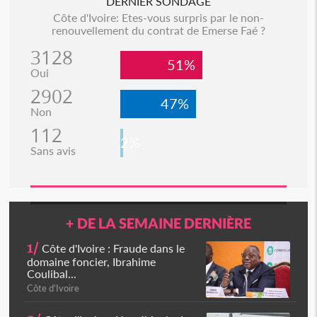
DERNIER SONDAGE
Côte d'Ivoire: Etes-vous surpris par le non-
renouvellement du contrat de Emerse Faé ?
3128
51%
Oui
2902
47%
Non
112
2%
Sans avis
+ DE LA SEMAINE DERNIÈRE
1/
Côte d'Ivoire : Fraude dans le
domaine foncier, Ibrahime
Coulibal...
Côte d'Ivoire