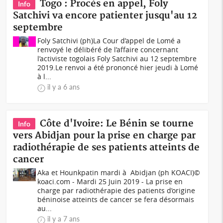
Togo : Procès en appel, Foly
Info
Satchivi va encore patienter jusqu'au 12
septembre
Foly Satchivi (ph)La Cour d’appel de Lomé a
renvoyé le délibéré de l’affaire concernant
l’activiste togolais Foly Satchivi au 12 septembre
2019.Le renvoi a été prononcé hier jeudi à Lomé
à l...
il y a 6 ans
Côte d'Ivoire: Le Bénin se tourne
Info
vers Abidjan pour la prise en charge par
radiothérapie de ses patients atteints de
cancer
Aka et Hounkpatin mardi à Abidjan (ph KOACI)©
koaci.com - Mardi 25 Juin 2019 - La prise en
charge par radiothérapie des patients d’origine
béninoise atteints de cancer se fera désormais
au...
il y a 7 ans