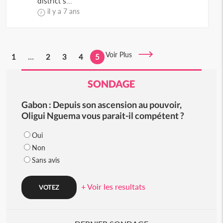
district s...
il y a 7 ans
Voir Plus
1
...
2
3
4
5
SONDAGE
Gabon : Depuis son ascension au pouvoir,
Oligui Nguema vous parait-il compétent ?
Oui
Non
Sans avis
+ Voir les resultats