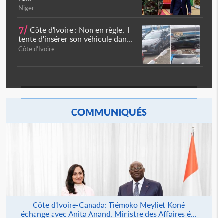
Niger
7/
Côte d'Ivoire : Non en règle, il
tente d'insérer son véhicule dan...
Côte d'Ivoire
COMMUNIQUÉS
Côte d'Ivoire-Canada: Tiémoko Meyliet Koné
échange avec Anita Anand, Ministre des Affaires é...