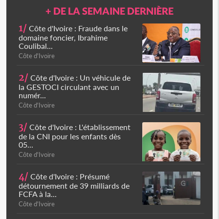
+ DE LA SEMAINE DERNIÈRE
1/
Côte d'Ivoire : Fraude dans le
domaine foncier, Ibrahime
Coulibal...
Côte d'Ivoire
2/
Côte d'Ivoire : Un véhicule de
la GESTOCI circulant avec un
numér...
Côte d'Ivoire
3/
Côte d'Ivoire : L'établissement
de la CNI pour les enfants dès
05...
Côte d'Ivoire
4/
Côte d'Ivoire : Présumé
détournement de 39 milliards de
FCFA à la...
Côte d'Ivoire