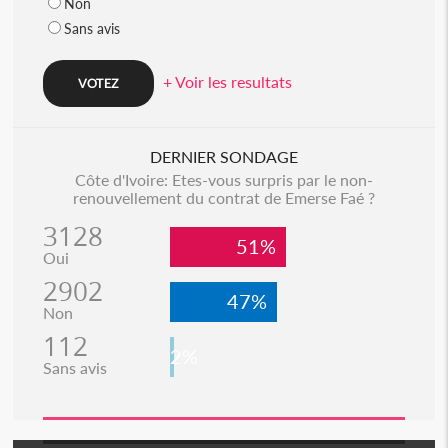
Non
Sans avis
+ Voir les resultats
DERNIER SONDAGE
Côte d'Ivoire: Etes-vous surpris par le non-
renouvellement du contrat de Emerse Faé ?
3128
51%
Oui
2902
47%
Non
112
2%
Sans avis