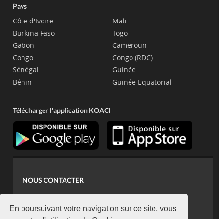
Pays
Côte d'Ivoire
Mali
Burkina Faso
Togo
Gabon
Cameroun
Congo
Congo (RDC)
Sénégal
Guinée
Bénin
Guinée Equatorial
Télécharger l'application KOACI
NOUS CONTACTER
contact@koaci.com
koaci@yahoo.fr
En poursuivant votre navigation sur ce site, vous