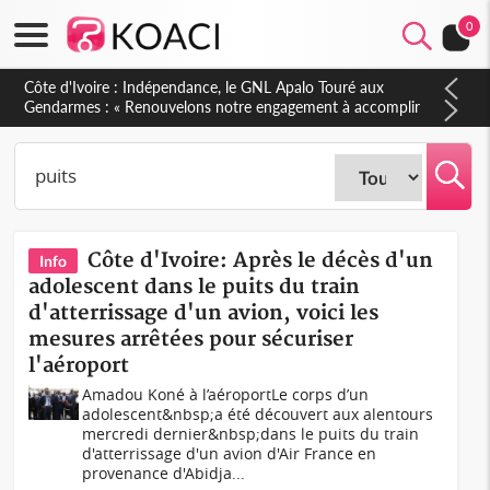
0
Côte d'Ivoire : Indépendance, le GNL Apalo Touré aux
Gendarmes : « Renouvelons notre engagement à accomplir
notre mission avec honneur, discipline, loyauté et
dévouement »
Côte d'Ivoire: Après le décès d'un
Info
adolescent dans le puits du train
d'atterrissage d'un avion, voici les
mesures arrêtées pour sécuriser
l'aéroport
Amadou Koné à l’aéroportLe corps d’un
adolescent&nbsp;a été découvert aux alentours
mercredi dernier&nbsp;dans le puits du train
d'atterrissage d'un avion d'Air France en
provenance d'Abidja...