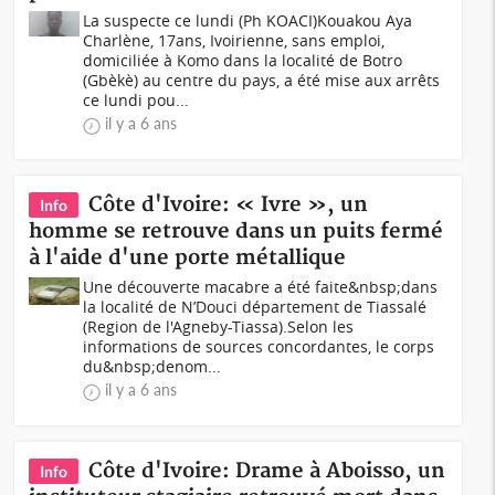
La suspecte ce lundi (Ph KOACI)Kouakou Aya
Charlène, 17ans, Ivoirienne, sans emploi,
domiciliée à Komo dans la localité de Botro
(Gbèkè) au centre du pays, a été mise aux arrêts
ce lundi pou...
il y a 6 ans
Côte d'Ivoire: « Ivre », un
Info
homme se retrouve dans un puits fermé
à l'aide d'une porte métallique
Une découverte macabre a été faite&nbsp;dans
la localité de N’Douci département de Tiassalé
(Region de l'Agneby-Tiassa).Selon les
informations de sources concordantes, le corps
du&nbsp;denom...
il y a 6 ans
Côte d'Ivoire: Drame à Aboisso, un
Info