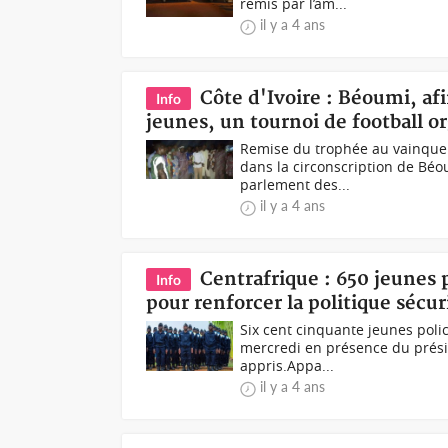
remis par l’am...
il y a 4 ans
Côte d'Ivoire : Béoumi, afi
Info
jeunes, un tournoi de football o
Remise du trophée au vainqueu
dans la circonscription de Béo
parlement des...
il y a 4 ans
Centrafrique : 650 jeunes 
Info
pour renforcer la politique sécur
Six cent cinquante jeunes polici
mercredi en présence du prési
appris.Appa...
il y a 4 ans