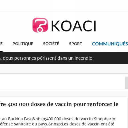
COMMUNIQUÉS
UE
POLITIQUE
SOCIÉTÉ
SPORT
ileu, la célébration de la fête nationale transformée en vaste
angereux
fre 400 000 doses de vaccin pour renforcer le
rt au Burkina Faso&nbsp;400 000 doses du vaccin Sinopharm
éfense sanitaire du pays.&nbsp;Les doses de vaccin ont été