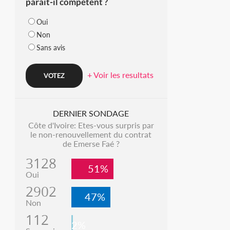
parait-il compétent ?
Oui
Non
Sans avis
+ Voir les resultats
DERNIER SONDAGE
Côte d'Ivoire: Etes-vous surpris par
le non-renouvellement du contrat
de Emerse Faé ?
3128
51%
Oui
2902
47%
Non
112
2%