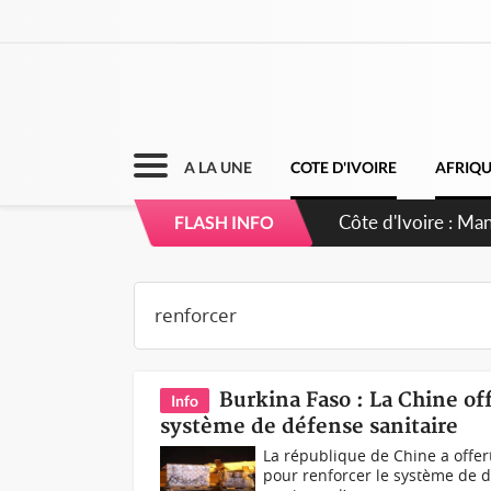
A LA UNE
COTE D'IVOIRE
AFRIQ
Côte d'Ivoire : Sé
FLASH INFO
dépigmentants d
Burkina Faso : La Chine of
Info
système de défense sanitaire
La république de Chine a offe
pour renforcer le système de d