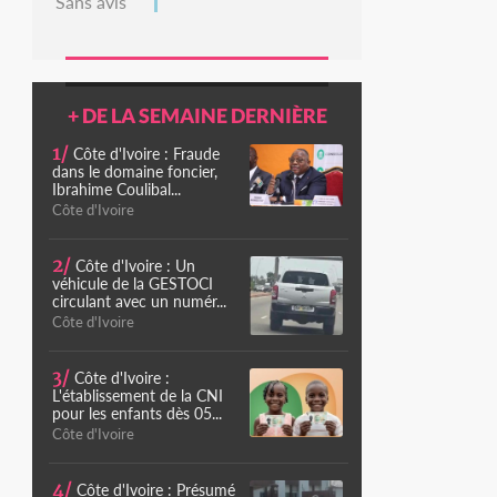
Sans avis
+ DE LA SEMAINE DERNIÈRE
1/
Côte d'Ivoire : Fraude
dans le domaine foncier,
Ibrahime Coulibal...
Côte d'Ivoire
2/
Côte d'Ivoire : Un
véhicule de la GESTOCI
circulant avec un numér...
Côte d'Ivoire
3/
Côte d'Ivoire :
L'établissement de la CNI
pour les enfants dès 05...
Côte d'Ivoire
4/
Côte d'Ivoire : Présumé