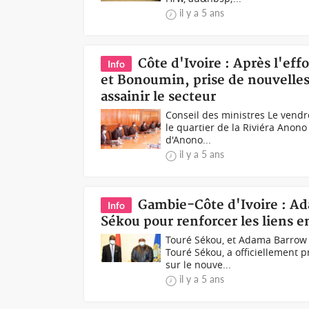
il y a 5 ans
Côte d'Ivoire : Après l'e
Info
et Bonoumin, prise de nouvelles 
assainir le secteur
Conseil des ministres Le vend
le quartier de la Riviéra Anon
d'Anono...
il y a 5 ans
Gambie-Côte d'Ivoire : A
Info
Sékou pour renforcer les liens e
Touré Sékou, et Adama Barrow 
Touré Sékou, a officiellement 
sur le nouve...
il y a 5 ans