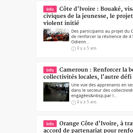
Côte d'Ivoire : Bouaké, vis
Info
civiques de la jeunesse, le proje
violent initié
Des participants au projet du 
de renforcer la résilience de 4
Odienn...
il y a 5 ans
Cameroun : Renforcer la b
Info
collectivités locales, l'autre déf
Une vue des apprenants en ses
dans le secteur des collectivité
engagées&nbsp;par l...
il y a 5 ans
Orange Côte d'Ivoire, à tra
Info
accord de partenariat pour renfo