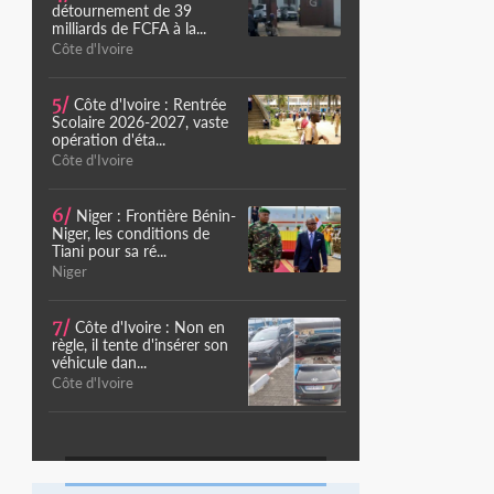
détournement de 39
milliards de FCFA à la...
Côte d'Ivoire
5/
Côte d'Ivoire : Rentrée
Scolaire 2026-2027, vaste
opération d'éta...
Côte d'Ivoire
6/
Niger : Frontière Bénin-
Niger, les conditions de
Tiani pour sa ré...
Niger
7/
Côte d'Ivoire : Non en
règle, il tente d'insérer son
véhicule dan...
Côte d'Ivoire