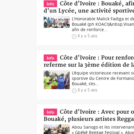
Côte d'Ivoire : Bouaké, af
Info
d'un Lycée, une activité sportiv
L'Honorable Malick Fadiga et 
Bouaké (ph KOACI)&nbsp;Visant
afin de renforce...
il y a 5 ans
Côte d'Ivoire : Pour renfor
Info
referme sur la 3ème édition de l
L'équipe victorieuse recevant 
sportive du Centre de Formatio
Bouaké, s’es...
il y a 5 ans
Côte d'Ivoire : Avec pour o
Info
Bouaké, plusieurs artistes Regga
Abou Sanogo et les intervenan
« Gbêkê Reggae Festival », Abo