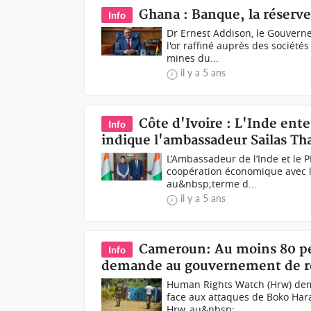
Ghana : Banque, la réserve
Info
Dr Ernest Addison, le Gouvern
l'or raffiné auprès des société
mines du...
il y a 5 ans
Côte d'Ivoire : L'Inde en
Info
indique l'ambassadeur Sailas Th
L’Ambassadeur de l’Inde et le P
coopération économique avec la 
au&nbsp;terme d...
il y a 5 ans
Cameroun: Au moins 80 p
Info
demande au gouvernement de renf
Human Rights Watch (Hrw) dema
face aux attaques de Boko Hara
Hrw, au&nbsp;...