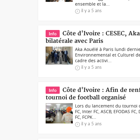
ensemble et la...
il y a 5 ans
Côte d'Ivoire : CESEC, Aka
Info
bilatérale avec Paris
Aka Aouélé à Paris lundi derni
Environnemental et Culturel de
cadre des activi...
il y a 5 ans
Côte d'Ivoire : Afin de ren
Info
tournoi de football organisé
Lors du lancement du tournoi 
FC, Inter FC, ASCB, EFODAS FC, 
FC, FCPK...
il y a 5 ans