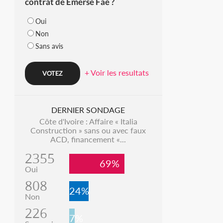
contrat de Emerse Faé ?
Oui
Non
Sans avis
+ Voir les resultats
DERNIER SONDAGE
Côte d'Ivoire : Affaire « Italia
Construction » sans ou avec faux
ACD, financement «...
2355
69%
Oui
808
24%
Non
226
7%