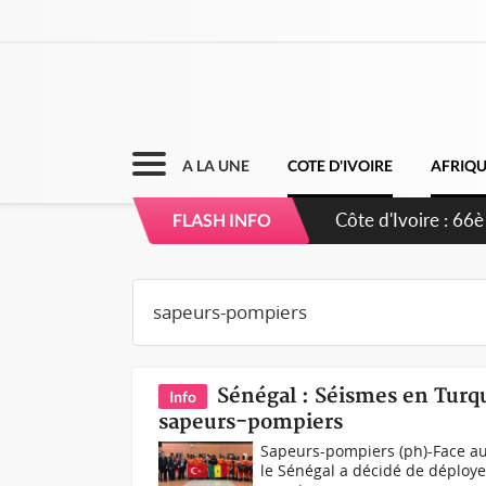
A LA UNE
COTE D'IVOIRE
AFRIQ
Côte d'Ivoire : À A
FLASH INFO
développement de
Sénégal : Séismes en Turq
Info
sapeurs-pompiers
Sapeurs-pompiers (ph)-Face au d
le Sénégal a décidé de déploy