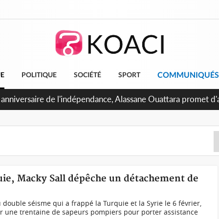
COMMUNIQUÉS
UE
POLITIQUE
SOCIÉTÉ
SPORT
bidjan, Amadou Oury Bah admire le modèle ivoirien et veut s'e
 la Guinée
uie, Macky Sall dépêche un détachement de
ouble séisme qui a frappé la Turquie et la Syrie le 6 février,
er une trentaine de sapeurs pompiers pour porter assistance