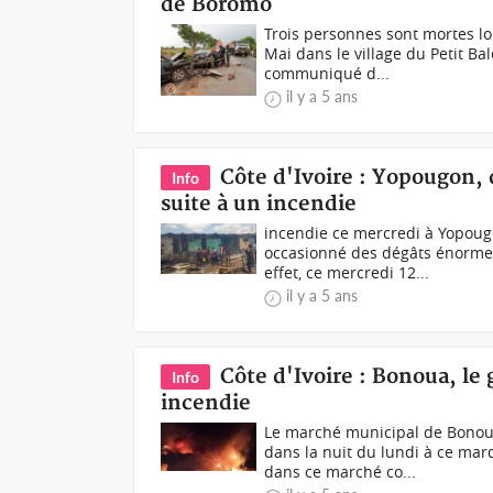
de Boromo
Trois personnes sont mortes lo
Mai dans le village du Petit Ba
communiqué d...
il y a 5 ans
Côte d'Ivoire : Yopougon,
Info
suite à un incendie
incendie ce mercredi à Yopoug
occasionné des dégâts énorme
effet, ce mercredi 12...
il y a 5 ans
Côte d'Ivoire : Bonoua, l
Info
incendie
Le marché municipal de Bonou
dans la nuit du lundi à ce ma
dans ce marché co...