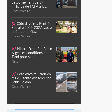
détournement de 39
milliards de FCFA à la...
Côte d'Ivoire
5/
Côte d'Ivoire : Rentrée
Scolaire 2026-2027, vaste
opération d'éta...
Côte d'Ivoire
6/
Niger : Frontière Bénin-
Niger, les conditions de
Tiani pour sa ré...
Niger
7/
Côte d'Ivoire : Non en
règle, il tente d'insérer son
véhicule dan...
Côte d'Ivoire