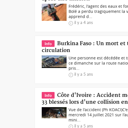
Frédéric, l'agent des eaux et f
Bolé a perdu tragiquement la vi
apprend d...
il y a 4 ans
Burkina Faso : Un mort et 
Info
circulation
Une personne est décédée et tr
ce dimanche sur la route natio
pris...
il y a 5 ans
Côte d'Ivoire : Accident m
Info
33 blessés lors d'une collision e
Vue de l'accident (Ph KOACI)C'e
mercredi 14 juillet 2021 sur l'
mini...
il y a 5 ans