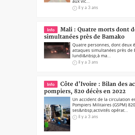
aux vic...
il y a 3 ans
Mali : Quatre morts dont 
Info
simultanées près de Bamako
Quatre personnes, dont deux él
attaques simultanées près de B
lundi&nbsp;à ma...
il y a 3 ans
Côte d'Ivoire : Bilan des a
Info
pompiers, 820 décès en 2022
Un accident de la circulation
Pompiers Militaires (GSPM) 820
ses&nbsp;activités opérat...
il y a 3 ans