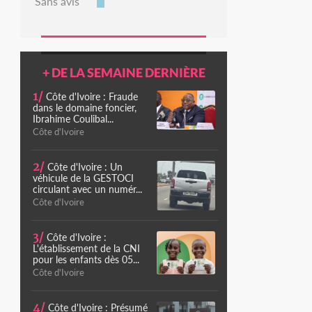
Sans avis
+ DE LA SEMAINE DERNIÈRE
1/
Côte d'Ivoire : Fraude
dans le domaine foncier,
Ibrahime Coulibal...
Côte d'Ivoire
2/
Côte d'Ivoire : Un
véhicule de la GESTOCI
circulant avec un numér...
Côte d'Ivoire
3/
Côte d'Ivoire :
L'établissement de la CNI
pour les enfants dès 05...
Côte d'Ivoire
4/
Côte d'Ivoire : Présumé