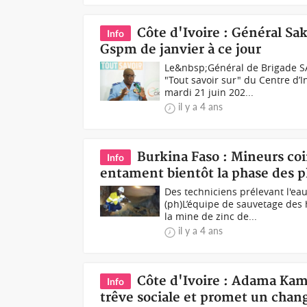
Côte d'Ivoire : Général Sak
Info
Gspm de janvier à ce jour
Le&nbsp;Général de Brigade S
"Tout savoir sur" du Centre d’
mardi 21 juin 202...
il y a 4 ans
Burkina Faso : Mineurs co
Info
entament bientôt la phase des 
Des techniciens prélevant l'ea
(ph)L’équipe de sauvetage des 
la mine de zinc de...
il y a 4 ans
Côte d'Ivoire : Adama Kam
Info
trêve sociale et promet un chang