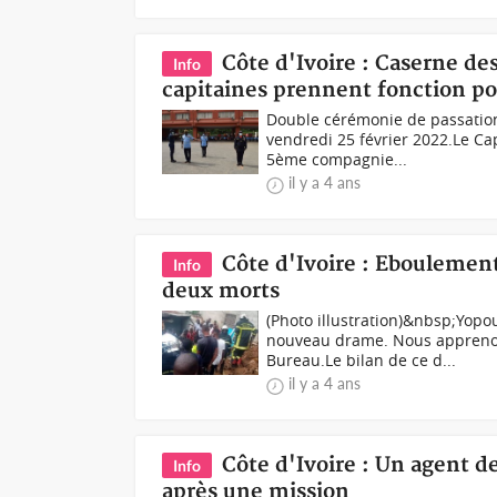
Côte d'Ivoire : Caserne d
Info
capitaines prennent fonction po
Double cérémonie de passation
vendredi 25 février 2022.Le Ca
5ème compagnie...
il y a 4 ans
Côte d'Ivoire : Eboulemen
Info
deux morts
(Photo illustration)&nbsp;Yop
nouveau drame. Nous appreno
Bureau.Le bilan de ce d...
il y a 4 ans
Côte d'Ivoire : Un agent d
Info
après une mission