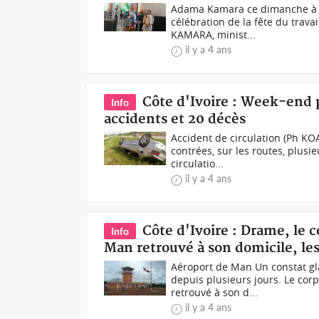
Adama Kamara ce dimanche à Ab
célébration de la fête du trava
KAMARA, minist...
il y a 4 ans
Côte d'Ivoire : Week-end p
Info
accidents et 20 décès
Accident de circulation (Ph KOA
contrées, sur les routes, plus
circulatio...
il y a 4 ans
Côte d'Ivoire : Drame, le c
Info
Man retrouvé à son domicile, le
Aéroport de Man Un constat gla
depuis plusieurs jours. Le cor
retrouvé à son d...
il y a 4 ans