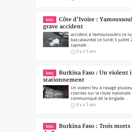
Côte d'Ivoire : Yamoussou
Info
grave accident
accident à Yamoussoukro ce lu
baccalauréat ce lundi 5 juillet
capitale...
il y a 5 ans
Burkina Faso : Un violent
Info
stationnement
Un violent feu à ravagé plusi
citernes sur la route nationa
communiqué de la brigade...
il y a 5 ans
Burkina Faso : Trois morts
Info