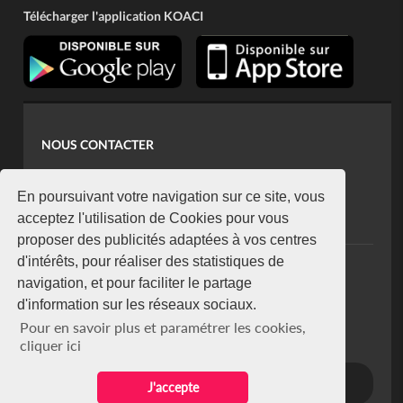
Télécharger l'application KOACI
NOUS CONTACTER
contact@koaci.com
koaci@yahoo.fr
En poursuivant votre navigation sur ce site, vous
+225 07 08 85 52 93
acceptez l'utilisation de Cookies pour vous
proposer des publicités adaptées à vos centres
d'intérêts, pour réaliser des statistiques de
NEWSLETTER
navigation, et pour faciliter le partage
Restez connecté via notre newsletter
d'information sur les réseaux sociaux.
S'abonner
Pour en savoir plus et paramétrer les cookies,
Se désabonner
cliquer ici
J'accepte