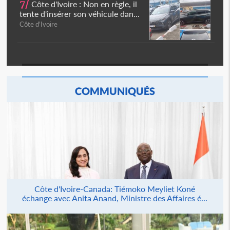
7/
Côte d'Ivoire : Non en règle, il
tente d'insérer son véhicule dan...
Côte d'Ivoire
COMMUNIQUÉS
Côte d'Ivoire-Canada: Tiémoko Meyliet Koné
échange avec Anita Anand, Ministre des Affaires é...