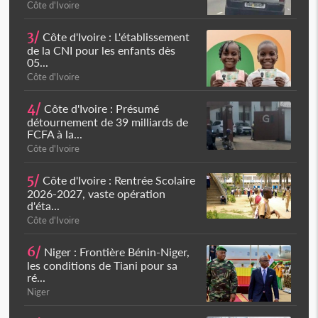
Côte d'Ivoire
3/
Côte d'Ivoire : L'établissement
de la CNI pour les enfants dès
05...
Côte d'Ivoire
4/
Côte d'Ivoire : Présumé
détournement de 39 milliards de
FCFA à la...
Côte d'Ivoire
5/
Côte d'Ivoire : Rentrée Scolaire
2026-2027, vaste opération
d'éta...
Côte d'Ivoire
6/
Niger : Frontière Bénin-Niger,
les conditions de Tiani pour sa
ré...
Niger