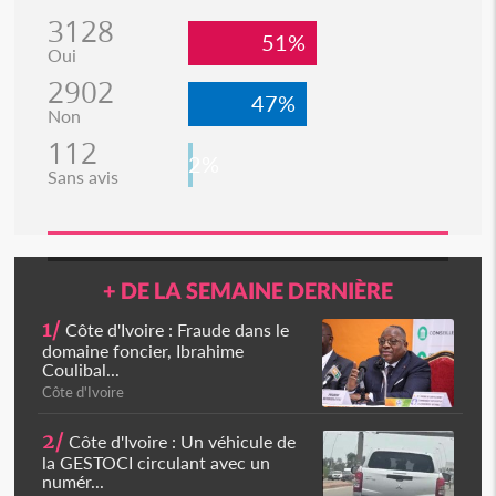
3128
51%
Oui
2902
47%
Non
112
2%
Sans avis
+ DE LA SEMAINE DERNIÈRE
1/
Côte d'Ivoire : Fraude dans le
domaine foncier, Ibrahime
Coulibal...
Côte d'Ivoire
2/
Côte d'Ivoire : Un véhicule de
la GESTOCI circulant avec un
numér...