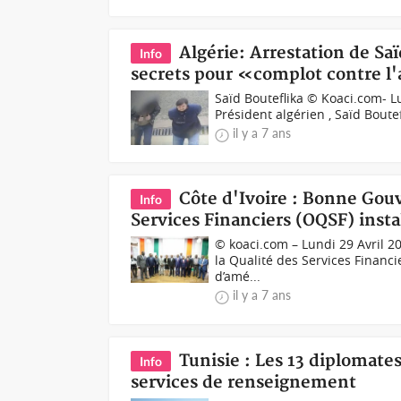
Algérie: Arrestation de Sa
Info
secrets pour «complot contre l'
Saïd Bouteflika © Koaci.com- Lu
Président algérien , Saïd Boutef
il y a 7 ans
Côte d'Ivoire : Bonne Gouv
Info
Services Financiers (OQSF) insta
© koaci.com – Lundi 29 Avril 2
la Qualité des Services Financi
d’amé...
il y a 7 ans
Tunisie : Les 13 diplomates
Info
services de renseignement