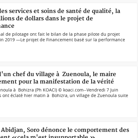
des services et soins de santé de qualité, la
ions de dollars dans le projet de
mance
de pilotage ont fait le bilan de la phase pilote du projet
in 2019 —Le projet de Financement basé sur la performance
 d'un chef du village à Zuenoula, le maire
ement pour la manifestation de la vérité
uenoula à Bohizra (Ph KOACI) © koaci.com--Vendredi 7 Juin
s ont éclaté hier matin à Bohizra, un village de Zuenoula suite
 à Abidjan, Soro dénonce le comportement des
ment «cela m'est insupportable »