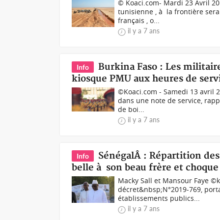
© Koaci.com- Mardi 23 Avril 20
tunisienne , à la frontière se
français , o...
il y a 7 ans
Burkina Faso : Les militair
Info
kiosque PMU aux heures de serv
©Koaci.com - Samedi 13 avril 2
dans une note de service, rappe
de boi...
il y a 7 ans
SénégalÂ : Répartition des 
Info
belle à son beau frère et choque
Macky Sall et Mansour Faye ©k
décret&nbsp;N°2019-769, portan
établissements publics...
il y a 7 ans