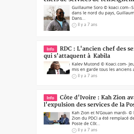
Guillaume Soro © koaci.com--S
dans le nord du pays, Guillaum
Dans...
il y a 7 ans
RDC : L'ancien chef des se
Info
qui s'attaquent à Kabila
Kalev Mutond © Koaci.com- Jeud
mis en garde tous les anciens al
il y a 7 ans
Côte d'Ivoire : Kah Zion a
Info
l'expulsion des services de la Po
Kah Zion et N’Gouan mardi- © 
Zion du PDCI a été remplacé de
Poste de Côt...
il y a 7 ans