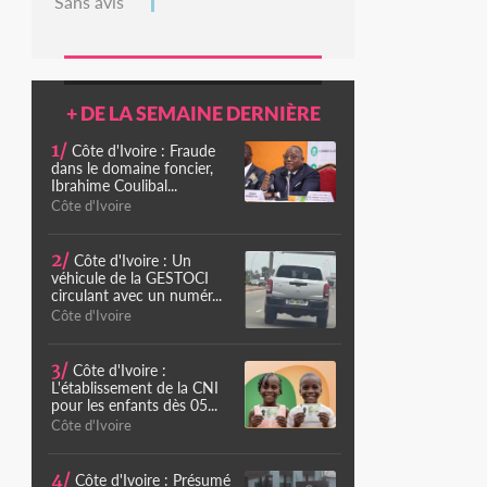
Sans avis
+ DE LA SEMAINE DERNIÈRE
1/
Côte d'Ivoire : Fraude
dans le domaine foncier,
Ibrahime Coulibal...
Côte d'Ivoire
2/
Côte d'Ivoire : Un
véhicule de la GESTOCI
circulant avec un numér...
Côte d'Ivoire
3/
Côte d'Ivoire :
L'établissement de la CNI
pour les enfants dès 05...
Côte d'Ivoire
4/
Côte d'Ivoire : Présumé