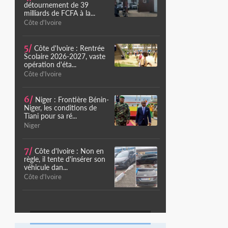
détournement de 39
milliards de FCFA à la...
Côte d'Ivoire
5/
Côte d'Ivoire : Rentrée
Scolaire 2026-2027, vaste
opération d'éta...
Côte d'Ivoire
6/
Niger : Frontière Bénin-
Niger, les conditions de
Tiani pour sa ré...
Niger
7/
Côte d'Ivoire : Non en
règle, il tente d'insérer son
véhicule dan...
Côte d'Ivoire