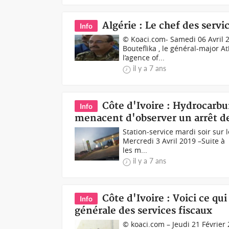
Algérie : Le chef des serv
Info
© Koaci.com- Samedi 06 Avril 2
Bouteflika , le général-major A
l’agence of...
il y a 7 ans
Côte d'Ivoire : Hydrocarbu
Info
menacent d'observer un arrêt de 
Station-service mardi soir sur
Mercredi 3 Avril 2019 –Suite à
les m...
il y a 7 ans
Côte d'Ivoire : Voici ce qu
Info
générale des services fiscaux
© koaci.com – Jeudi 21 Février 