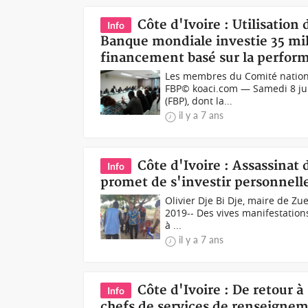
Côte d'Ivoire : Utilisation 
Info
Banque mondiale investie 35 mill
financement basé sur la perfor
Les membres du Comité national 
FBP© koaci.com — Samedi 8 ju
(FBP), dont la...
il y a 7 ans
Côte d'Ivoire : Assassinat
Info
promet de s'investir personnell
Olivier Dje Bi Dje, maire de Z
2019-- Des vives manifestation
à ...
il y a 7 ans
Côte d'Ivoire : De retour
Info
chefs de services de renseigne