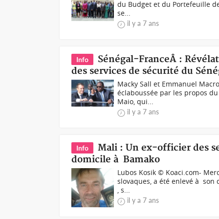
du Budget et du Portefeuille de 
se...
il y a 7 ans
Sénégal-FranceÂ : Révéla
Info
des services de sécurité du Séné
Macky Sall et Emmanuel Macron
éclaboussée par les propos du 
Maio, qui...
il y a 7 ans
Mali : Un ex-officier des 
Info
domicile à Bamako
Lubos Kosik © Koaci.com- Mercr
slovaques, a été enlevé à son
, s...
il y a 7 ans