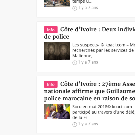
temps u...
il y a 7 ans
Côte d'Ivoire : Deux indiv
Info
de police
Les suspects- © koaci.com – Me
recherchés par les services de
Malienne,...
il y a 7 ans
Côte d'Ivoire : 27ème Ass
Info
nationale affirme que Guillaume 
police marocaine en raison de s
Soro en mai 2018© koaci.com --
participé au travers d’une dél
de la Fr...
il y a 7 ans