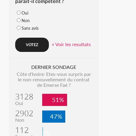
parait-il compétent ?
Oui
Non
Sans avis
+ Voir les resultats
DERNIER SONDAGE
Côte d'Ivoire: Etes-vous surpris par
le non-renouvellement du contrat
de Emerse Faé ?
3128
51%
Oui
2902
47%
Non
112
2%