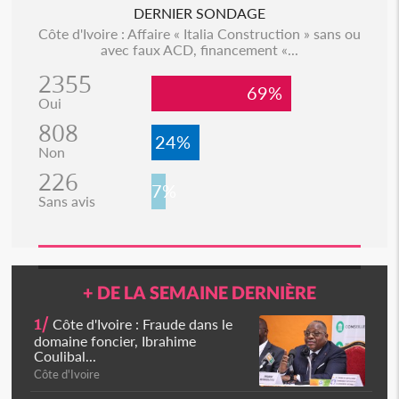
DERNIER SONDAGE
Côte d'Ivoire : Affaire « Italia Construction » sans ou
avec faux ACD, financement «...
2355
69%
Oui
808
24%
Non
226
7%
Sans avis
+ DE LA SEMAINE DERNIÈRE
1/
Côte d'Ivoire : Fraude dans le
domaine foncier, Ibrahime
Coulibal...
Côte d'Ivoire