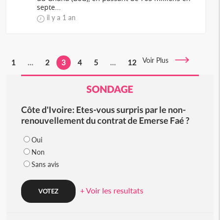
septe...
il y a 1 an
Voir Plus
1
...
2
3
4
5
...
12
SONDAGE
Côte d'Ivoire: Etes-vous surpris par le non-
renouvellement du contrat de Emerse Faé ?
Oui
Non
Sans avis
+ Voir les resultats