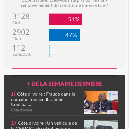
renouvellement du contrat de Emerse Faé ?
3128
51%
Oui
2902
47%
Non
112
2%
Sans avis
+ DE LA SEMAINE DERNIÈRE
1/
Côte d'Ivoire : Fraude dans le
domaine foncier, Ibrahime
Coulibal...
Côte d'Ivoire
2/
Côte d'Ivoire : Un véhicule de
la GESTOCI circulant avec un