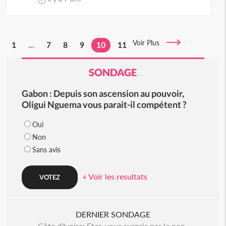
Voir Plus
1
...
7
8
9
10
11
SONDAGE
Gabon : Depuis son ascension au pouvoir,
Oligui Nguema vous parait-il compétent ?
Oui
Non
Sans avis
+ Voir les resultats
DERNIER SONDAGE
Côte d'Ivoire: Etes-vous surpris par le non-