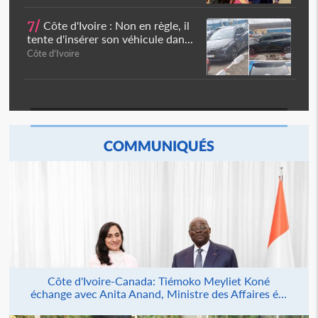
7/
Côte d'Ivoire : Non en règle, il
tente d'insérer son véhicule dan...
Côte d'Ivoire
COMMUNIQUÉS
Côte d'Ivoire-Canada: Tiémoko Meyliet Koné
échange avec Anita Anand, Ministre des Affaires é...