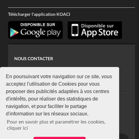
Télécharger l'application KOACI
NOUS CONTACTER
contact@koaci.com
koaci@yahoo.fr
En poursuivant votre navigation sur ce site, vous
+225 07 08 85 52 93
acceptez l'utilisation de Cookies pour vous
proposer des publicités adaptées à vos centres
d'intérêts, pour réaliser des statistiques de
NEWSLETTER
navigation, et pour faciliter le partage
Restez connecté via notre newsletter
d'information sur les réseaux sociaux.
S'abonner
Pour en savoir plus et paramétrer les cookies,
Se désabonner
cliquer ici