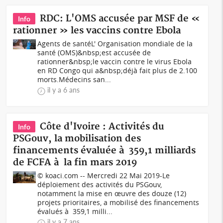
RDC: L'OMS accusée par MSF de «
Info
rationner » les vaccins contre Ebola
Agents de santéL' Organisation mondiale de la
santé (OMS)&nbsp;est accusée de
rationner&nbsp;le vaccin contre le virus Ebola
en RD Congo qui a&nbsp;déjà fait plus de 2.100
morts.Médecins san...
il y a 6 ans
Côte d'Ivoire : Activités du
Info
PSGouv, la mobilisation des
financements évaluée à 359,1 milliards
de FCFA à la fin mars 2019
© koaci.com -- Mercredi 22 Mai 2019-Le
déploiement des activités du PSGouv,
notamment la mise en œuvre des douze (12)
projets prioritaires, a mobilisé des financements
évalués à 359,1 milli...
il y a 7 ans