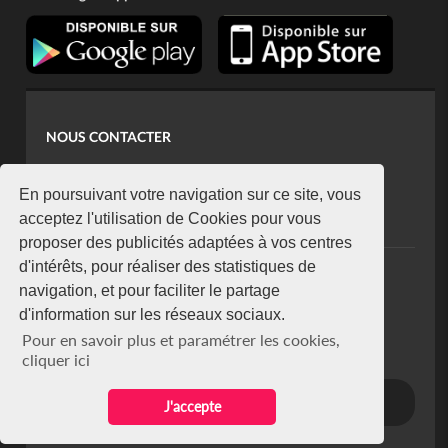
NOUS CONTACTER
contact@koaci.com
koaci@yahoo.fr
En poursuivant votre navigation sur ce site, vous
+225 07 08 85 52 93
acceptez l'utilisation de Cookies pour vous
proposer des publicités adaptées à vos centres
d'intérêts, pour réaliser des statistiques de
NEWSLETTER
navigation, et pour faciliter le partage
Restez connecté via notre newsletter
d'information sur les réseaux sociaux.
S'abonner
Pour en savoir plus et paramétrer les cookies,
Se désabonner
cliquer ici
J'accepte