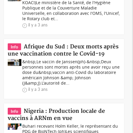
KOACI)Le ministère de la Santé, de l'Hygiène
Publique et de la Couverture Maladie
Universelle, en collaboration avec I'OMS, l'Unicef,
le Rotary club et...
il y a 3 ans
Afrique du Sud : Deux morts après
Info
une vaccination contre le Covid-19
&nbsp;Le vaccin de Janssen(ph)-&nbsp;Deux
personnes sont mortes après une avoir reçu une
dose du&nbsp;vaccin anti-Covid du laboratoire
américain Johnson &amp; Johnson
(J&amp;J).L'autorité de...
il y a 3 ans
Nigeria : Production locale de
Info
vaccins à ARNm en vue
Buhari recevant Holm Keller, le représentant du
PDG de BioNTech (ph)Les scientifiques