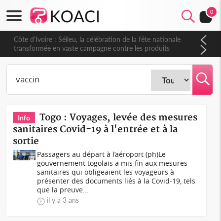
0
Côte d'Ivoire : Séileu, la célébration de la fête nationale
transformée en vaste campagne contre les produits
dépigmentants dangereux
Togo : Voyages, levée des mesures
Info
sanitaires Covid-19 à l'entrée et à la
sortie
Passagers au départ à l’aéroport (ph)Le
gouvernement togolais a mis fin aux mesures
sanitaires qui obligeaient les voyageurs à
présenter des documents liés à la Covid-19, tels
que la preuve...
il y a 3 ans