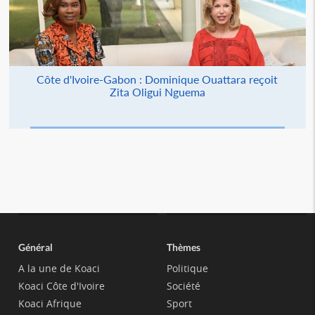
Côte d'Ivoire-Gabon : Dominique Ouattara reçoit
Zita Oligui Nguema
Général
Thèmes
A la une de Koaci
Politique
Koaci Côte d'Ivoire
Société
Koaci Afrique
Sport