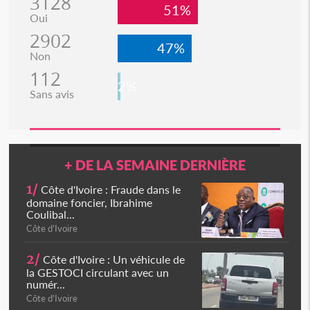
3128
51%
Oui
2902
47%
Non
112
2%
Sans avis
+ DE LA SEMAINE DERNIÈRE
1/
Côte d'Ivoire : Fraude dans le
domaine foncier, Ibrahime
Coulibal...
Côte d'Ivoire
2/
Côte d'Ivoire : Un véhicule de
la GESTOCI circulant avec un
numér...
Côte d'Ivoire