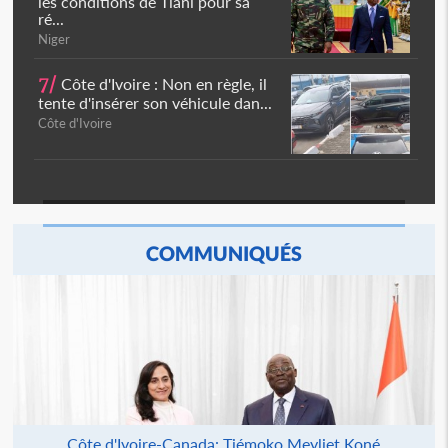
les conditions de Tiani pour sa
ré...
Niger
7/
Côte d'Ivoire : Non en règle, il
tente d'insérer son véhicule dan...
Côte d'Ivoire
COMMUNIQUÉS
Côte d'Ivoire-Canada: Tiémoko Meyliet Koné