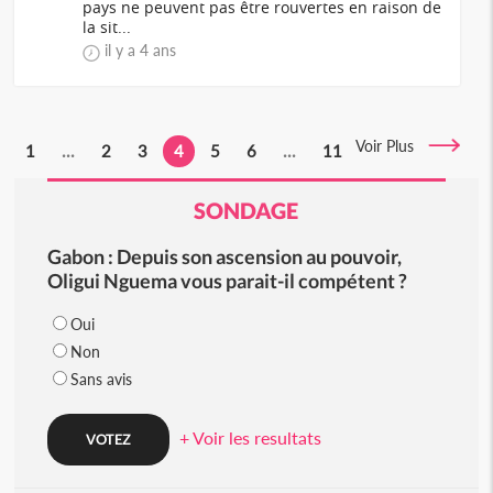
pays ne peuvent pas être rouvertes en raison de
la sit...
il y a 4 ans
Voir Plus
1
...
2
3
4
5
6
...
11
SONDAGE
Gabon : Depuis son ascension au pouvoir,
Oligui Nguema vous parait-il compétent ?
Oui
Non
Sans avis
+ Voir les resultats