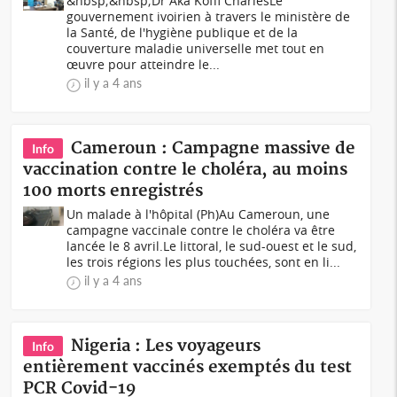
&nbsp;&nbsp;Dr Aka Koffi CharlesLe
gouvernement ivoirien à travers le ministère de
la Santé, de l'hygiène publique et de la
couverture maladie universelle met tout en
œuvre pour atteindre le...
il y a 4 ans
Cameroun : Campagne massive de
Info
vaccination contre le choléra, au moins
100 morts enregistrés
Un malade à l'hôpital (Ph)Au Cameroun, une
campagne vaccinale contre le choléra va être
lancée le 8 avril.Le littoral, le sud-ouest et le sud,
les trois régions les plus touchées, sont en li...
il y a 4 ans
Nigeria : Les voyageurs
Info
entièrement vaccinés exemptés du test
PCR Covid-19