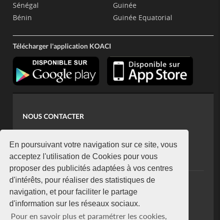
Sénégal
Guinée
Bénin
Guinée Equatorial
Télécharger l'application KOACI
NOUS CONTACTER
contact@koaci.com
koaci@yahoo.fr
En poursuivant votre navigation sur ce site, vous
+225 07 08 85 52 93
acceptez l'utilisation de Cookies pour vous
proposer des publicités adaptées à vos centres
d'intérêts, pour réaliser des statistiques de
NEWSLETTER
navigation, et pour faciliter le partage
Restez connecté via notre newsletter
d'information sur les réseaux sociaux.
S'abonner
Pour en savoir plus et paramétrer les cookies,