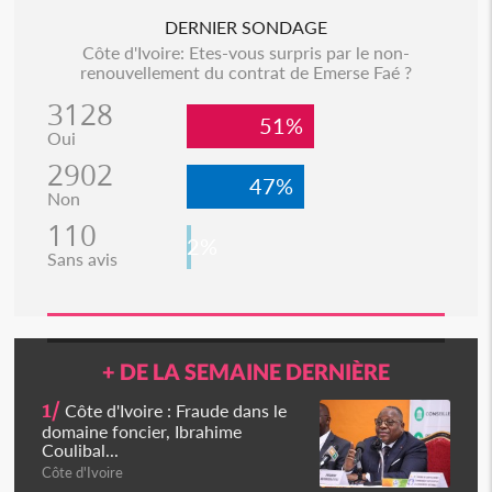
DERNIER SONDAGE
Côte d'Ivoire: Etes-vous surpris par le non-
renouvellement du contrat de Emerse Faé ?
3128
51%
Oui
2902
47%
Non
110
2%
Sans avis
+ DE LA SEMAINE DERNIÈRE
1/
Côte d'Ivoire : Fraude dans le
domaine foncier, Ibrahime
Coulibal...
Côte d'Ivoire