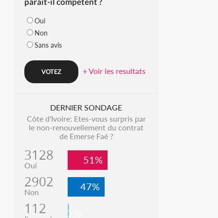
parait-il compétent ?
Oui
Non
Sans avis
+ Voir les resultats
DERNIER SONDAGE
Côte d'Ivoire: Etes-vous surpris par
le non-renouvellement du contrat
de Emerse Faé ?
3128
51%
Oui
2902
47%
Non
112
2%