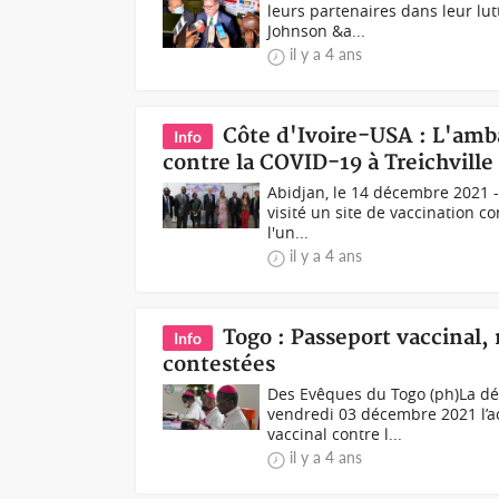
leurs partenaires dans leur lu
Johnson &a...
il y a 4 ans
Côte d'Ivoire-USA : L'amba
Info
contre la COVID-19 à Treichville
Abidjan, le 14 décembre 2021 - 
visité un site de vaccination 
l'un...
il y a 4 ans
Togo : Passeport vaccinal,
Info
contestées
Des Evêques du Togo (ph)La dé
vendredi 03 décembre 2021 l’ac
vaccinal contre l...
il y a 4 ans