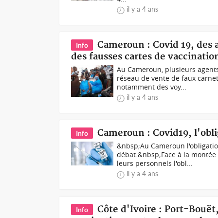
il y a 4 ans
Cameroun : Covid 19, des 
Info
des fausses cartes de vaccinatio
Au Cameroun, plusieurs agents
réseau de vente de faux carnet
notamment des voy...
il y a 4 ans
Cameroun : Covid19, l'obli
Info
&nbsp;Au Cameroun l'obligation
débat.&nbsp;Face à la montée d
leurs personnels l'obl...
il y a 4 ans
Côte d'Ivoire : Port-Bouë
Info