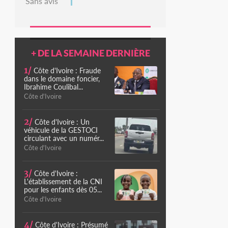
Sans avis
+ DE LA SEMAINE DERNIÈRE
1/
Côte d'Ivoire : Fraude
dans le domaine foncier,
Ibrahime Coulibal...
Côte d'Ivoire
2/
Côte d'Ivoire : Un
véhicule de la GESTOCI
circulant avec un numér...
Côte d'Ivoire
3/
Côte d'Ivoire :
L'établissement de la CNI
pour les enfants dès 05...
Côte d'Ivoire
4/
Côte d'Ivoire : Présumé