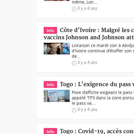
même, Lon...
il y a 4 ans
Côte d'Ivoire : Malgré les
Info
vaccins Johnson and Johnson att
Livraison ce mardi soir à Abidj
d'Ivoire continue d'étoffer son
de...
il y a 4 ans
Togo : L'exigence du pass
Info
Pose d’affiche exigeant le pas
appelé 'TP3 dans la zone port
le pass va...
il y a 4 ans
Togo : Covid-19, accès con
Info