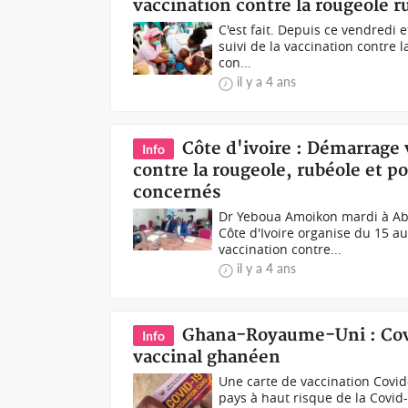
vaccination contre la rougeole 
C'est fait. Depuis ce vendredi
suivi de la vaccination contre 
con...
il y a 4 ans
Côte d'ivoire : Démarrage
Info
contre la rougeole, rubéole et p
concernés
Dr Yeboua Amoikon mardi à Abi
Côte d'Ivoire organise du 15 a
vaccination contre...
il y a 4 ans
Ghana-Royaume-Uni : Covid
Info
vaccinal ghanéen
Une carte de vaccination Covid
pays à haut risque de la Covi