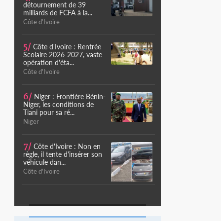
détournement de 39
milliards de FCFA à la...
Côte d'Ivoire
5/
Côte d'Ivoire : Rentrée
Scolaire 2026-2027, vaste
opération d'éta...
Côte d'Ivoire
6/
Niger : Frontière Bénin-
Niger, les conditions de
Tiani pour sa ré...
Niger
7/
Côte d'Ivoire : Non en
règle, il tente d'insérer son
véhicule dan...
Côte d'Ivoire