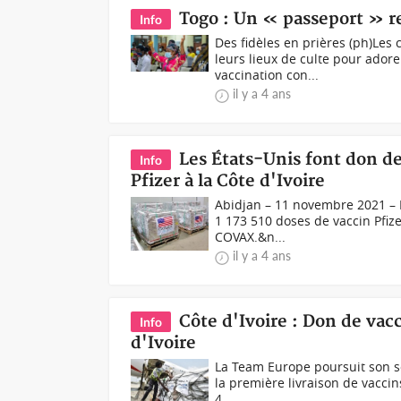
Togo : Un « passeport » re
Info
Des fidèles en prières (ph)Les
leurs lieux de culte pour ador
vaccination con...
il y a 4 ans
Les États-Unis font don de
Info
Pfizer à la Côte d'Ivoire
Abidjan – 11 novembre 2021 – L
1 173 510 doses de vaccin Pfizer
COVAX.&n...
il y a 4 ans
Côte d'Ivoire : Don de vac
Info
d'Ivoire
La Team Europe poursuit son sou
la première livraison de vaccin
4...