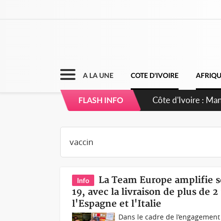
A LA UNE
COTE D'IVOIRE
AFRIQ
Côte d'Ivoire : S
FLASH INFO
dépigmentants d
La Team Europe amplifie so
Info
19, avec la livraison de plus de 
l'Espagne et l'Italie
Dans le cadre de l’engagement