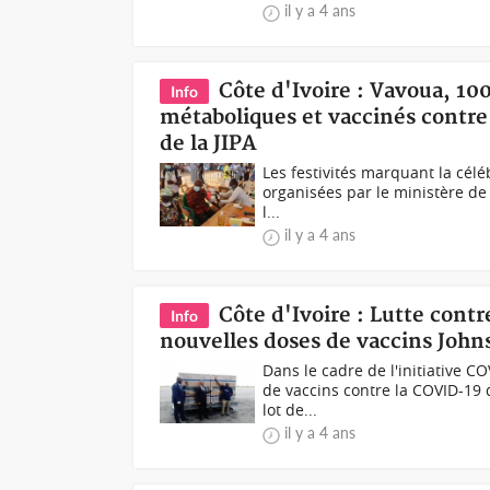
il y a 4 ans
Côte d'Ivoire : Vavoua, 10
Info
métaboliques et vaccinés contre 
de la JIPA
Les festivités marquant la célé
organisées par le ministère de 
l...
il y a 4 ans
Côte d'Ivoire : Lutte cont
Info
nouvelles doses de vaccins Joh
Dans le cadre de l'initiative C
de vaccins contre la COVID-19 
lot de...
il y a 4 ans