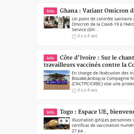
Ghana : Variant Omicron dé
Info
Un point de contrôle sanitaire
Omicron de la Covid-19 à l'Aér
Service (GH...
il y a 4 ans
Côte d'Ivoire : Sur le cha
Info
travailleurs vaccinés contre la 
En charge de l’exécution des tr
Bouaké,&nbsp;la Compagnie Na
(CNCTPC/CRBC) vise une protect
il y a 4 ans
Togo : Espace UE, bienvenu
Info
Illustration (ph)Les personnes 
certificat de vaccination numér
27 pa...