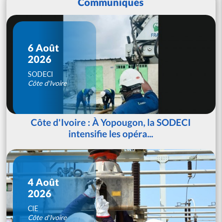
Communiqués
6 Août
2026
SODECI
Côte d'Ivoire
Côte d'Ivoire : À Yopougon, la SODECI
intensifie les opéra...
4 Août
2026
CIE
Côte d'Ivoire