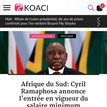
0
Nigeria : Le Togo et le Cameroun principaux acheteurs des
produits de la raffinerie Dangote en juillet
AFRIQUE DU SUD
POLITIQUE
Afrique du Sud: Cyril
Ramaphosa annonce
l'entrée en vigueur du
salaire minimum