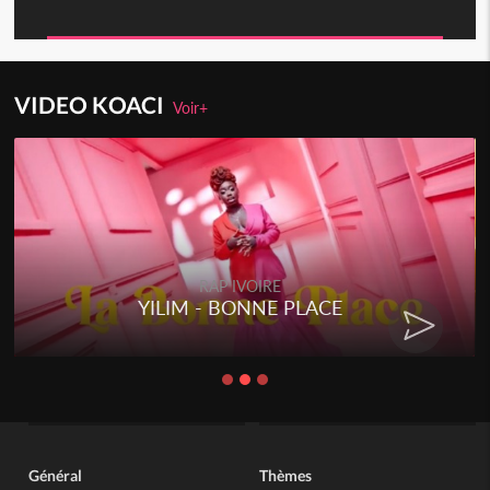
VIDEO KOACI
Voir+
RAP IVOIRE
YILIM - BONNE PLACE
Général
Thèmes