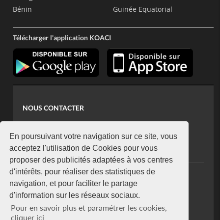
Bénin
Guinée Equatorial
Télécharger l'application KOACI
NOUS CONTACTER
contact@koaci.com
koaci@yahoo.fr
En poursuivant votre navigation sur ce site, vous
+225 07 08 85 52 93
acceptez l'utilisation de Cookies pour vous
proposer des publicités adaptées à vos centres
d'intérêts, pour réaliser des statistiques de
NEWSLETTER
navigation, et pour faciliter le partage
Restez connecté via notre newsletter
d'information sur les réseaux sociaux.
S'abonner
Pour en savoir plus et paramétrer les cookies,
Se désabonner
cliquer ici