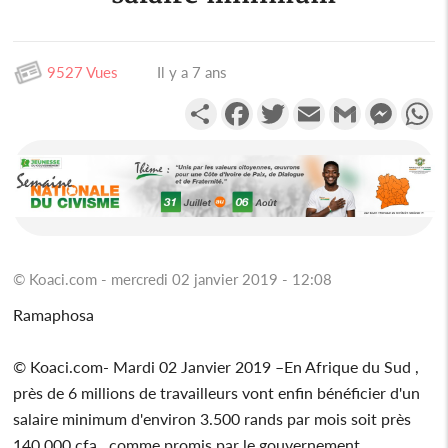
9527 Vues
Il y a 7 ans
Partager
Facebook
Twitter
Email
Gmail
Messen
W
© Koaci.com - mercredi 02 janvier 2019 - 12:08
Ramaphosa
© Koaci.com- Mardi 02 Janvier 2019 –En Afrique du Sud ,
près de 6 millions de travailleurs vont enfin bénéficier d'un
salaire minimum d'environ 3.500 rands par mois soit près
140 000 cfa , comme promis par le gouvernement .