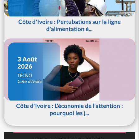
Côte d'Ivoire : Pertubations sur la ligne
d'alimentation é...
3 Août
2026
TECNO
Côte d'Ivoire
Côte d'Ivoire : L'économie de l'attention :
pourquoi les j...