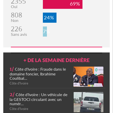
2355
69%
Oui
808
24%
Non
226
7%
Sans avis
+ DE LA SEMAINE DERNIÈRE
1/
Côte d'Ivoire : Fraude dans le
domaine foncier, Ibrahime
Coulibal...
Côte d'Ivoire
2/
Côte d'Ivoire : Un véhicule de
la GESTOCI circulant avec un
numér...
Côte d'Ivoire