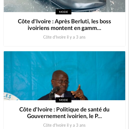
MODE
Comores
Egypte
Côte d'Ivoire : Après Berluti, les boss
ivoiriens montent en gamm...
Maroc
Tunisie
Côte d'Ivoire il y a 3 ans
Libye
Afrique
Soudan du sud
Cedeao
Monde
MODE
Côte d'Ivoire : Politique de santé du
Gouvernement ivoirien, le P...
Côte d'Ivoire il y a 3 ans