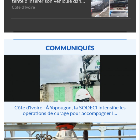
tente d'insérer son véhicule dan...
Côte d'Ivoire
COMMUNIQUÉS
Côte d'Ivoire : À Yopougon, la SODECI intensifie les
opérations de curage pour accompagner l...