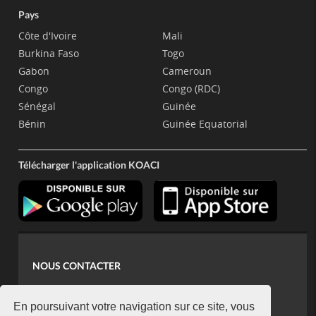
Pays
Côte d'Ivoire
Mali
Burkina Faso
Togo
Gabon
Cameroun
Congo
Congo (RDC)
Sénégal
Guinée
Bénin
Guinée Equatorial
Télécharger l'application KOACI
NOUS CONTACTER
contact@koaci.com
koaci@yahoo.fr
En poursuivant votre navigation sur ce site, vous