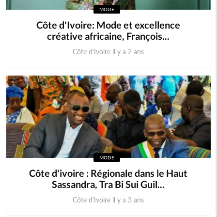
MODE
Cameroun
Cap-Vert
Côte d'Ivoire: Mode et excellence
créative africaine, François...
Centrafrique
Congo (RDC)
Côte d'Ivoire il y a 2 ans
Djibouti
Erythrée
Ethiopie
Gambie
Ghana
Guinée
Guinée Bissau
Guinnée Equatorial
MODE
Kenya
Lesotho
Côte d'ivoire : Régionale dans le Haut
Sassandra, Tra Bi Sui Guil...
Libéria
Madagascar
Côte d'Ivoire il y a 3 ans
Malawi
Mali