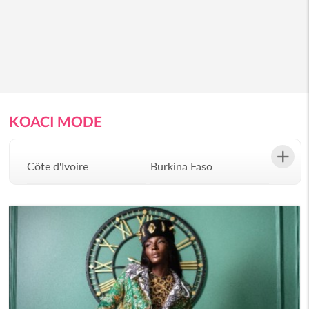
KOACI MODE
Côte d'Ivoire
Burkina Faso
Gabon
Congo
Sénégal
Bénin
Afrique du Sud
Angola
Botswana
Burundi