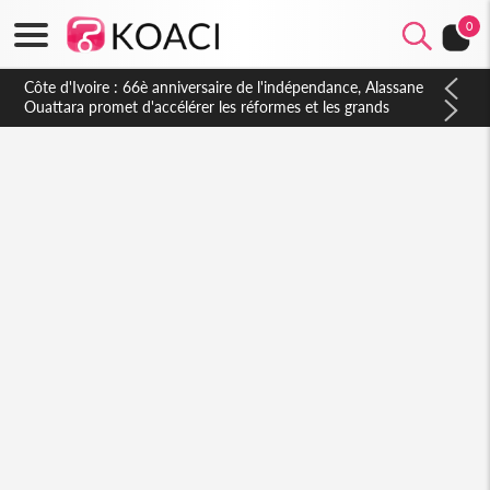
0
Côte d'Ivoire : À Abidjan, Amadou Oury Bah admire le modèle
ivoirien et veut s'en inspirer pour accélérer le développement
de la Guinée