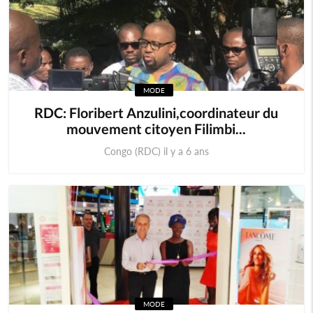
MODE
RDC: Floribert Anzulini,coordinateur du
mouvement citoyen Filimbi...
Congo (RDC) il y a 6 ans
MODE