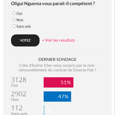
Oligui Nguema vous parait-il compétent ?
Oui
Non
Sans avis
+ Voir les resultats
DERNIER SONDAGE
Côte d'Ivoire: Etes-vous surpris par le non-
renouvellement du contrat de Emerse Faé ?
3128
51%
Oui
2902
47%
Non
112
2%
Sans avis