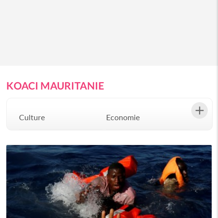
KOACI MAURITANIE
Culture
Economie
Environement
Evenementiel
Justice
Mode
Politique
Santé
Science
Société