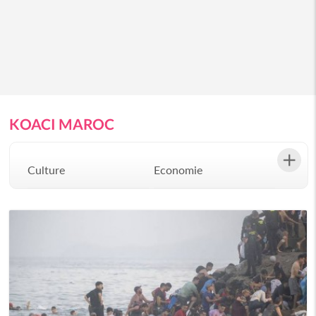
KOACI MAROC
Culture
Economie
Environement
Evenementiel
Justice
Mode
Politique
Santé
Science
Société