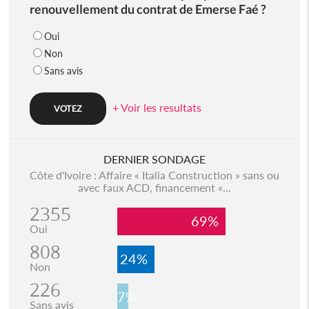
renouvellement du contrat de Emerse Faé ?
Oui
Non
Sans avis
+ Voir les resultats
DERNIER SONDAGE
Côte d'Ivoire : Affaire « Italia Construction » sans ou
avec faux ACD, financement «...
2355
69%
Oui
808
24%
Non
226
7%
Sans avis