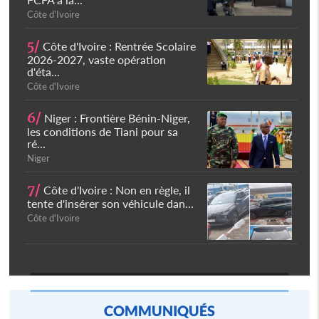
Côte d'Ivoire
5/
Côte d'Ivoire : Rentrée Scolaire
2026-2027, vaste opération
d'éta...
Côte d'Ivoire
6/
Niger : Frontière Bénin-Niger,
les conditions de Tiani pour sa
ré...
Niger
7/
Côte d'Ivoire : Non en règle, il
tente d'insérer son véhicule dan...
Côte d'Ivoire
COMMUNIQUÉS