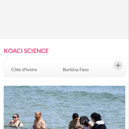
KOACI SCIENCE
Côte d'Ivoire
Burkina Faso
Gabon
Congo
Sénégal
Bénin
Afrique du Sud
Angola
Botswana
Burundi