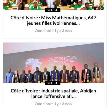
SCIENCE
Comores
Egypte
Côte d'Ivoire : Miss Mathématiques, 647
jeunes filles ivoiriennes...
Maroc
Tunisie
Côte d'Ivoire il y a 3 mois
Libye
Afrique
Soudan du sud
Cedeao
Monde
SCIENCE
Côte d'Ivoire : Industrie spatiale, Abidjan
lance l'offensive afr...
Côte d'Ivoire il y a 3 mois