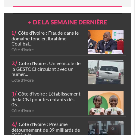
+ DE LA SEMAINE DERNIÈRE
1/
Côte d'Ivoire : Fraude dans le
domaine foncier, Ibrahime
Coulibal...
Côte d'Ivoire
2/
Côte d'Ivoire : Un véhicule de
la GESTOCI circulant avec un
numér...
Côte d'Ivoire
3/
Côte d'Ivoire : L'établissement
de la CNI pour les enfants dès
05...
Côte d'Ivoire
4/
Côte d'Ivoire : Présumé
détournement de 39 milliards de
FCFA à la...