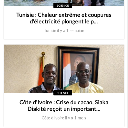
SCIENCE
Cameroun
Cap-Vert
Tunisie : Chaleur extrême et coupures
d'électricité plongent le p...
Centrafrique
Congo (RDC)
Tunisie il y a 1 semaine
Djibouti
Erythrée
Ethiopie
Gambie
Ghana
Guinée
Guinée Bissau
Guinnée Equatorial
SCIENCE
Kenya
Lesotho
Côte d'Ivoire : Crise du cacao, Siaka
Diakité reçoit un important...
Libéria
Madagascar
Côte d'Ivoire il y a 1 mois
Malawi
Mali