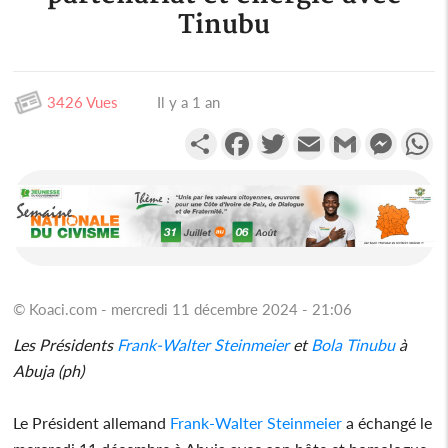
Tinubu
3426 Vues
Il y a 1 an
Partager
Facebook
Twitter
Email
Gmail
Messen
W
© Koaci.com - mercredi 11 décembre 2024 - 21:06
Les Présidents
Frank-Walter Steinmeier
et
Bola Tinubu
à
Abuja (ph)
Le Président allemand
Frank-Walter Steinmeier
a échangé le