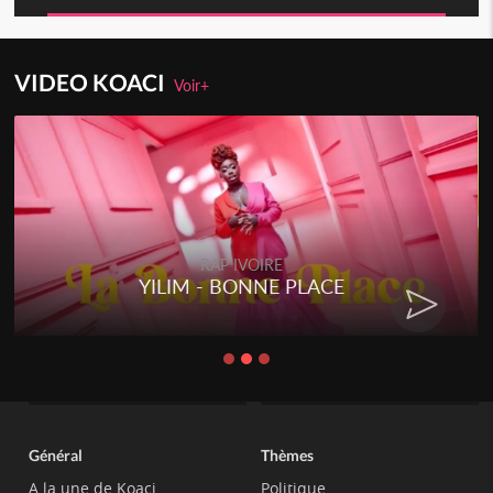
VIDEO KOACI
Voir+
RAP IVOIRE
YILIM - BONNE PLACE
Général
Thèmes
A la une de Koaci
Politique