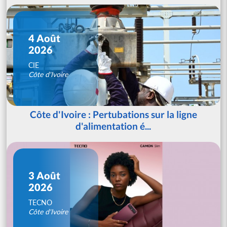
4 Août
2026
CIE
Côte d'Ivoire
Côte d'Ivoire : Pertubations sur la ligne
d'alimentation é...
3 Août
2026
TECNO
Côte d'Ivoire