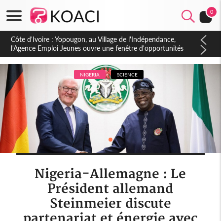
0
Côte d'Ivoire : CHU de Treichville, après la fronde, les agents
contractuels obtiennent un accord avec la direction sur les
arriérés du SMIG 2023
NIGERIA
SCIENCE
Nigeria-Allemagne : Le
Président allemand
Steinmeier discute
partenariat et énergie avec