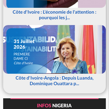
Côte d'Ivoire : L'économie de l'attention :
pourquoi les j...
31 Juillet
2026
PREMIERE
DAME CI
Côte d'Ivoire
Côte d'Ivoire-Angola : Depuis Luanda,
Dominique Ouattara p...
INFOS
NIGERIA