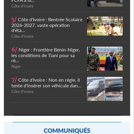
Côte d'Ivoire
5/
Côte d'Ivoire : Rentrée Scolaire
2026-2027, vaste opération
d'éta...
Côte d'Ivoire
6/
Niger : Frontière Bénin-Niger,
les conditions de Tiani pour sa
ré...
Niger
7/
Côte d'Ivoire : Non en règle, il
tente d'insérer son véhicule dan...
Côte d'Ivoire
COMMUNIQUÉS