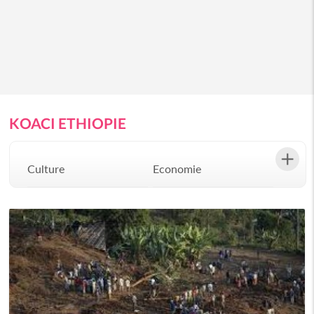
KOACI ETHIOPIE
Culture
Economie
Environement
Evenementiel
Justice
Mode
Politique
Santé
Science
Société