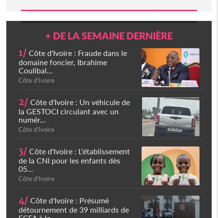
+ DE LA SEMAINE DERNIÈRE
1/
Côte d'Ivoire : Fraude dans le
domaine foncier, Ibrahime
Coulibal...
Côte d'Ivoire
2/
Côte d'Ivoire : Un véhicule de
la GESTOCI circulant avec un
numér...
Côte d'Ivoire
3/
Côte d'Ivoire : L'établissement
de la CNI pour les enfants dès
05...
Côte d'Ivoire
4/
Côte d'Ivoire : Présumé
détournement de 39 milliards de
FCFA à la...