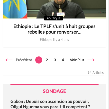
POLITIQUE
Ethiopie : Le TPLF s'unit à huit groupes
rebelles pour renverser...
Ethiopie il y a 4 ans
Précédent
1
2
3
4
Voir Plus
94 Articles
SONDAGE
Gabon : Depuis son ascension au pouvoir,
Oligui Nguema vous parait-il compétent ?