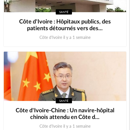
SANTÉ
Comores
Egypte
Côte d'Ivoire : Hôpitaux publics, des
patients détournés vers des...
Maroc
Tunisie
Côte d'Ivoire il y a 1 semaine
Libye
Afrique
Soudan du sud
Cedeao
Monde
SANTÉ
Côte d'Ivoire-Chine : Un navire-hôpital
chinois attendu en Côte d...
Côte d'Ivoire il y a 1 semaine