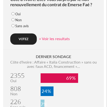
renouvellement du contrat de Emerse Faé ?
Oui
Non
Sans avis
+ Voir les resultats
DERNIER SONDAGE
Côte d'Ivoire : Affaire « Italia Construction » sans ou
avec faux ACD, financement «...
2355
69%
Oui
808
24%
Non
226
7%
Sans avis