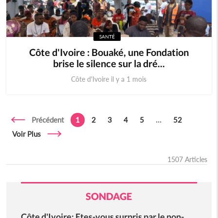
SANTÉ
Côte d'Ivoire : Bouaké, une Fondation
brise le silence sur la dré...
Côte d'Ivoire il y a 1 mois
Précédent
1
2
3
4
5
...
52
Voir Plus
1507 Articles
SONDAGE
Côte d'Ivoire: Etes-vous surpris par le non-