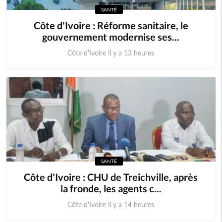
SANTÉ
Cameroun
Cap-Vert
Côte d'Ivoire : Réforme sanitaire, le
gouvernement modernise ses...
Centrafrique
Congo (RDC)
Côte d'Ivoire il y a 13 heures
Djibouti
Erythrée
Ethiopie
Gambie
Ghana
Guinée
Guinée Bissau
Guinnée Equatorial
SANTÉ
Kenya
Lesotho
Côte d'Ivoire : CHU de Treichville, après
la fronde, les agents c...
Libéria
Madagascar
Côte d'Ivoire il y a 14 heures
Malawi
Mali