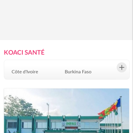
KOACI SANTÉ
Côte d'Ivoire
Burkina Faso
Gabon
Congo
Sénégal
Bénin
Afrique du Sud
Angola
Botswana
Burundi