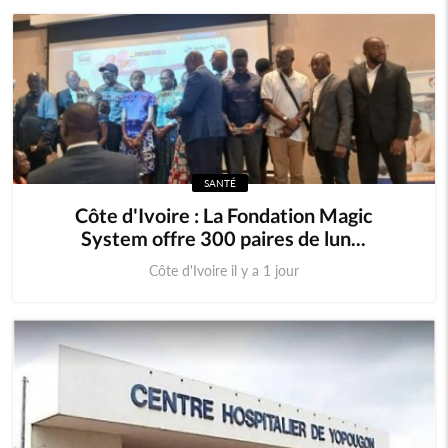
Mauritanie
Mozambique
Namibie
Niger
Nigeria
Ouganda
SANTÉ
Rwanda
Sao Tomé
Côte d'Ivoire : La Fondation Magic
System offre 300 paires de lun...
Sierra Leone
Somalie
Côte d'Ivoire il y a 1 jour
Soudan
Swaziland
Tanzanie
Tchad
Togo
Zambie
Zimbabwe
Algérie