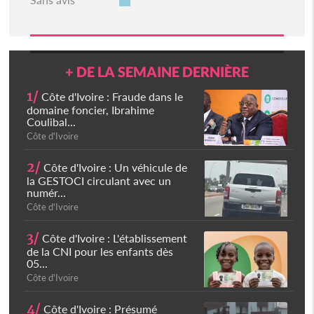
+ DE LA SEMAINE DERNIÈRE
1/
Côte d'Ivoire : Fraude dans le
domaine foncier, Ibrahime
Coulibal...
Côte d'Ivoire
2/
Côte d'Ivoire : Un véhicule de
la GESTOCI circulant avec un
numér...
Côte d'Ivoire
3/
Côte d'Ivoire : L'établissement
de la CNI pour les enfants dès
05...
Côte d'Ivoire
4/
Côte d'Ivoire : Présumé