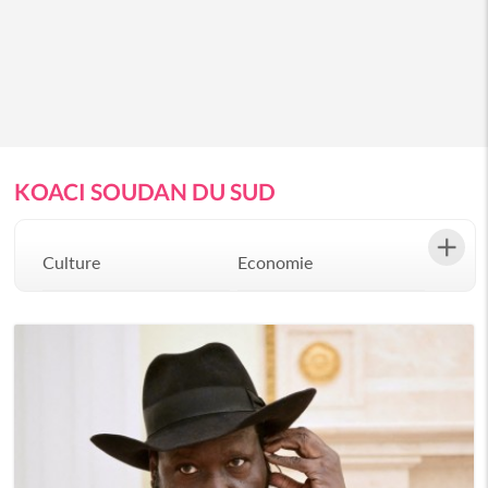
KOACI SOUDAN DU SUD
Culture
Economie
Environement
Evenementiel
Justice
Mode
Politique
Santé
Science
Société