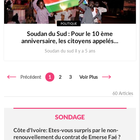
POLITIQUE
Soudan du Sud : Pour le 10 ème
anniversaire, les citoyens appelés...
Soudan du sud il y a 5 ans
Précédent
1
2
3
Voir Plus
60 Articles
SONDAGE
Côte d'Ivoire: Etes-vous surpris par le non-
renouvellement du contrat de Emerse Faé ?