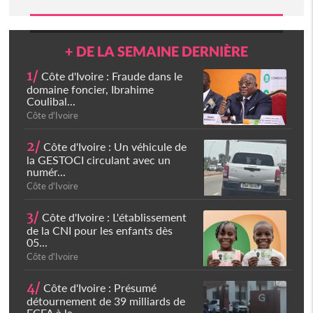
+ DE LA SEMAINE DERNIÈRE
1/
Côte d'Ivoire : Fraude dans le
domaine foncier, Ibrahime
Coulibal...
Côte d'Ivoire
2/
Côte d'Ivoire : Un véhicule de
la GESTOCI circulant avec un
numér...
Côte d'Ivoire
3/
Côte d'Ivoire : L'établissement
de la CNI pour les enfants dès
05...
Côte d'Ivoire
4/
Côte d'Ivoire : Présumé
détournement de 39 milliards de
FCFA à la...