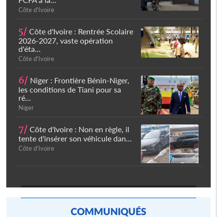
Côte d'Ivoire
5/
Côte d'Ivoire : Rentrée Scolaire
2026-2027, vaste opération
d'éta...
Côte d'Ivoire
6/
Niger : Frontière Bénin-Niger,
les conditions de Tiani pour sa
ré...
Niger
7/
Côte d'Ivoire : Non en règle, il
tente d'insérer son véhicule dan...
Côte d'Ivoire
COMMUNIQUÉS