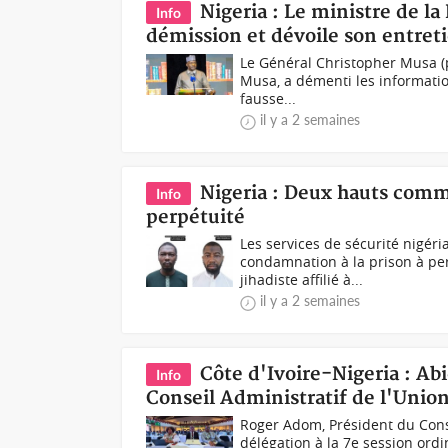
Nigeria : Le ministre de l
Info
démission et dévoile son entret
Le Général Christopher Musa (p
Musa, a démenti les information
fausse...
il y a 2 semaines
Nigeria : Deux hauts comm
Info
perpétuité
Les services de sécurité nigéri
condamnation à la prison à pe
jihadiste affilié à...
il y a 2 semaines
Côte d'Ivoire-Nigeria : Ab
Info
Conseil Administratif de l'Uni
Roger Adom, Président du Conse
délégation à la 7e session ordi