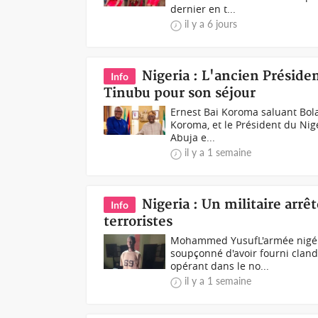
dernier en t...
il y a 6 jours
Nigeria : L'ancien Préside
Info
Tinubu pour son séjour
Ernest Bai Koroma saluant Bola
Koroma, et le Président du Nig
Abuja e...
il y a 1 semaine
Nigeria : Un militaire arrê
Info
terroristes
Mohammed YusufL'armée nigéria
soupçonné d'avoir fourni cland
opérant dans le no...
il y a 1 semaine