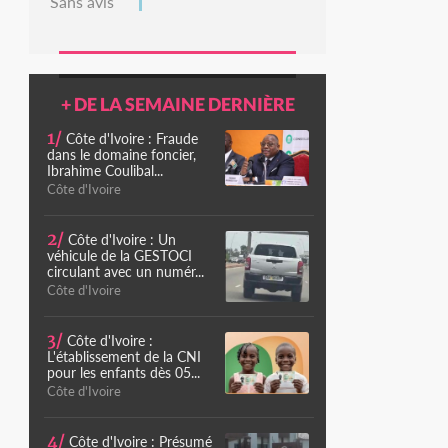
Sans avis
+ DE LA SEMAINE DERNIÈRE
1/
Côte d'Ivoire : Fraude
dans le domaine foncier,
Ibrahime Coulibal...
Côte d'Ivoire
2/
Côte d'Ivoire : Un
véhicule de la GESTOCI
circulant avec un numér...
Côte d'Ivoire
3/
Côte d'Ivoire :
L'établissement de la CNI
pour les enfants dès 05...
Côte d'Ivoire
4/
Côte d'Ivoire : Présumé