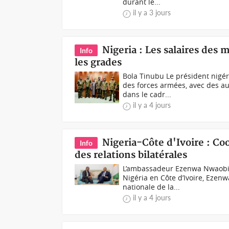
durant le...
il y a 3 jours
Nigeria : Les salaires des
Info
les grades
Bola Tinubu Le président nigér
des forces armées, avec des a
dans le cadr...
il y a 4 jours
Nigeria-Côte d'Ivoire : C
Info
des relations bilatérales
L’ambassadeur Ezenwa Nwaobiala
Nigéria en Côte d’Ivoire, Ezen
nationale de la...
il y a 4 jours