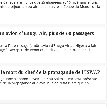
Le Canada a annoncé que 25 ghanéens et 10 nigérians entrés
rmis de séjour temporaire pour suivre la Coupe du Monde de la
'un avion d'Enugu Air, plus de 60 passagers
iste à l'atterrissage (ph)Un avion d'Enugu Air au Nigeria a fait
age à l'aéroport de Benin ce jeudi 23 juillet, provoquant l...
 la mort du chef de la propagande de l'ISWAP
igériane a annoncé avoir tué Abu Salim al-Barnawi, présenté
 de la propagande audiovisuelle de l’État islamique en