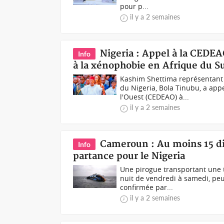
pour p...
il y a 2 semaines
Nigeria : Appel à la CEDEA
Info
à la xénophobie en Afrique du S
Kashim Shettima représentant
du Nigeria, Bola Tinubu, a ap
l'Ouest (CEDEAO) à...
il y a 2 semaines
Cameroun : Au moins 15 di
Info
partance pour le Nigeria
Une pirogue transportant une 
nuit de vendredi à samedi, peu
confirmée par...
il y a 2 semaines