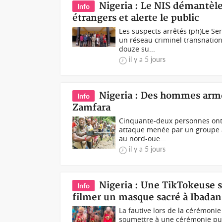
Nigeria : Le NIS démantèle
Info
étrangers et alerte le public
Les suspects arrêtés (ph)Le Se
un réseau criminel transnation
douze su...
il y a 5 jours
Nigeria : Des hommes armés
Info
Zamfara
Cinquante-deux personnes ont 
attaque menée par un groupe ar
au nord-oue...
il y a 5 jours
Nigeria : Une TikTokeuse s
Info
filmer un masque sacré à Ibadan
La fautive lors de la cérémonie
soumettre à une cérémonie purif