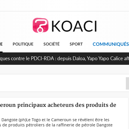
COMMUNIQUÉS
UE
POLITIQUE
SOCIÉTÉ
SPORT
e Colonel-Major Fofié Kouakou est décédé, l'armée perd une fig
meroun principaux acheteurs des produits de
ie Dangote (ph)Le Togo et le Cameroun se révèlent être les
 de produits pétroliers de la raffinerie de pétrole Dangote