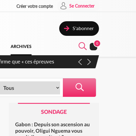
Se Connecter
Créer votre compte
S'abonner
0
ARCHIVES
ure de la 2e Région militaire
SONDAGE
Gabon : Depuis son ascension au
pouvoir, Oligui Nguema vous