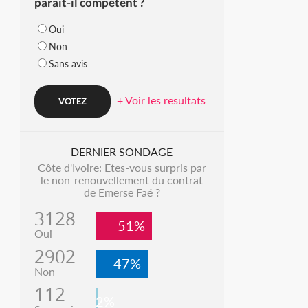
parait-il compétent ?
Oui
Non
Sans avis
+ Voir les resultats
DERNIER SONDAGE
Côte d'Ivoire: Etes-vous surpris par
le non-renouvellement du contrat
de Emerse Faé ?
3128
51%
Oui
2902
47%
Non
112
2%