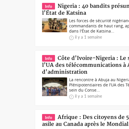
Nigeria : 40 bandits présu
Info
l'État de Katsina
Les forces de sécurité nigéria
commandants de haut rang, apr
dans l'État de Katsina...
il y a 1 semaine
Côte d'Ivoire-Nigeria : Le
Info
l'UA des télécommunications à A
d'administration
La rencontre à Abuja au Niger
Plénipotentiaires de l’UA des T
sein du Conse...
il y a 1 semaine
Afrique : Des citoyens de 
Info
asile au Canada après le Mondia