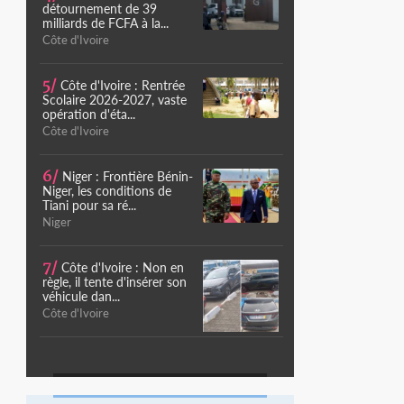
détournement de 39
milliards de FCFA à la...
Côte d'Ivoire
5/
Côte d'Ivoire : Rentrée
Scolaire 2026-2027, vaste
opération d'éta...
Côte d'Ivoire
6/
Niger : Frontière Bénin-
Niger, les conditions de
Tiani pour sa ré...
Niger
7/
Côte d'Ivoire : Non en
règle, il tente d'insérer son
véhicule dan...
Côte d'Ivoire