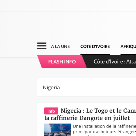
A LA UNE
COTE D'IVOIRE
AFRIQ
Côte d'Ivoire : L
FLASH INFO
Nigeria : Le Togo et le Ca
Info
la raffinerie Dangote en juillet
Une installation de la raffiner
principaux acheteurs étrangers