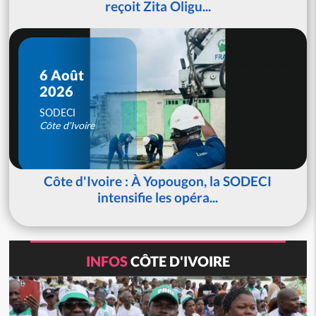
reçoit Zita Oligu...
6 Août
2026
SODECI
Côte d'Ivoire
Côte d'Ivoire : À Yopougon, la SODECI
intensifie les opéra...
INFOS
CÔTE D'IVOIRE