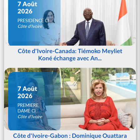
7 Août
2026
PRESIDENCE CI
Côte d'Ivoire
Côte d'Ivoire-Canada: Tiémoko Meyliet
Koné échange avec An...
7 Août
2026
PREMIERE
DAME CI
Côte d'Ivoire
Côte d'Ivoire-Gabon : Dominique Ouattara