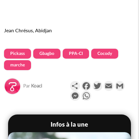
Jean Chrésus, Abidjan
Pickass
Gbagbo
PPA-CI
Cocody
marche
Partager
Facebook
Twitter
Email
Gmail
Par
Koaci
Messenger
WhatsApp
Infos à la une