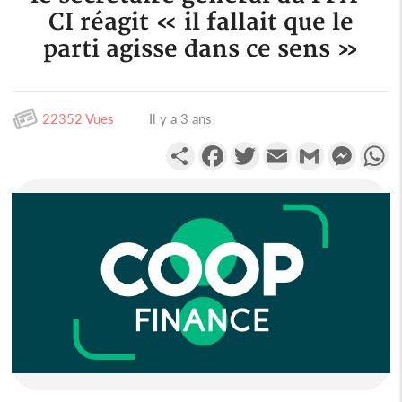
CI réagit « il fallait que le
parti agisse dans ce sens »
22352 Vues
Il y a 3 ans
Partager
Facebook
Twitter
Email
Gmail
Messen
W