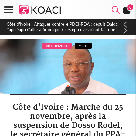
0
Côte d'Ivoire : Le Colonel-Major Fofié Kouakou est décédé,
l'armée perd une figure de la 2e Région militaire
CÔTE D'IVOIRE
MODE
Côte d'Ivoire : Marche du 25
novembre, après la
suspension de Dosso Rodel,
le secrétaire général du PPA-