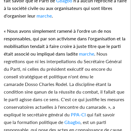
fait savoir que le Parti de
Gbagbo
n'a aucun reproche à faire
à la société civile ou aux organisateurs qui sont libres
d'organiser leur
marche
.
« Nous avons simplement ramené à l'ordre un de nos
responsables, qui par son activisme dans l'organisation et la
mobilisation tendait à faire croire à juste titre que le parti
était associé ou impliqué dans ladite
marche
.
Nous
regrettons que ni les interpellations du Secrétaire Général
du Parti, ni celles du président exécutif ou encore du
conseil stratégique et politique n'ont ému le
camarade Dosso Charles Rodel. La discipline étant la
condition sine qanun de la réussite du combat, il fallait que
le parti agisse dans ce sens. C'est ce qui justifie les mesures
conservatoires actuelles à l'encontre du camarade. », a
expliqué le secrétaire général du
PPA-CI
qui fait savoir
que la formation politique de
Gbagbo
, est un parti
responsable, qui pose des actes en connaissance de cause