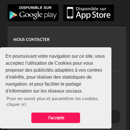
NOUS CONTACTER
contact@koaci.com
koaci@yahoo.fr
En poursuivant votre navigation sur ce site, vous
+225 07 08 85 52 93
acceptez l'utilisation de Cookies pour vous
proposer des publicités adaptées à vos centres
d'intérêts, pour réaliser des statistiques de
NEWSLETTER
navigation, et pour faciliter le partage
Restez connecté via notre newsletter
d'information sur les réseaux sociaux.
S'abonner
Pour en savoir plus et paramétrer les cookies,
Se désabonner
cliquer ici
J'accepte