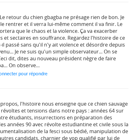
! Le retour du chien gbagba ne présage rien de bon. Je
le rentrer et il verra lui-même comment il va finir. Le
rtera que le chaos et la violence. Ça va exacerber
s et sectaires en souffrance. Regardez l'histoire de ce
il passé sans qu'il n'y ait violence et désordre depuis
enu... Je ne suis qu'un simple observateur... On se
eci dit, dites au nouveau président nègre de faire
a... On observe...
onnecter pour répondre
ropos, l'histoire nous enseigne que ce chien sauvage
 révoltes et tensions dans notre pays : années 64 sur
ntre étudiants, insurrections en préparation des
des années 90 avec révolte estudiantine et civile sous la
umentalisation de la fesci sous bédié, manipulation de
utres candidats, charnier de yop qualifié par lui de