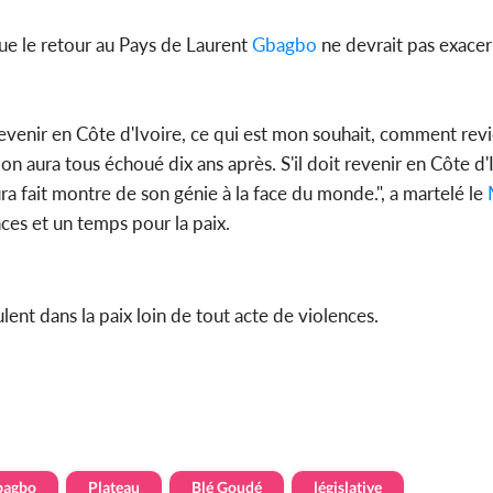
ue le retour au Pays de Laurent
Gbagbo
ne devrait pas exacerb
evenir en Côte d'Ivoire, ce qui est mon souhait, comment revi
 on aura tous échoué dix ans après. S'il doit revenir en Côte d'
aura fait montre de son génie à la face du monde.", a martelé le
nces et un temps pour la paix.
lent dans la paix loin de tout acte de violences.
bagbo
Plateau
Blé Goudé
législative