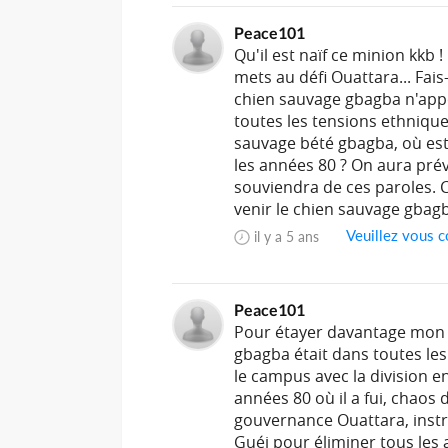
Peace101
Qu'il est naïf ce minion kkb 
mets au défi Ouattara... Fais-
chien sauvage gbagba n'appo
toutes les tensions ethnique
sauvage bété gbagba, où est-
les années 80 ? On aura prév
souviendra de ces paroles. C
venir le chien sauvage gbagb
Veuillez vous c
il y a 5 ans
Peace101
Pour étayer davantage mon p
gbagba était dans toutes les
le campus avec la division e
années 80 où il a fui, chaos 
gouvernance Ouattara, instr
Guéi pour éliminer tous les a