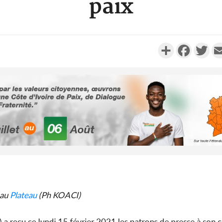
paix
Partager
Faceboo
Twi
Côte d'Ivoi
Alassane 
la gr
Côte 
anni
 au
Plateau
(Ph KOACI)
l'indépe
Ouatt
) a reçu ce lundi 15 février 2021 les patrons de presse à son 