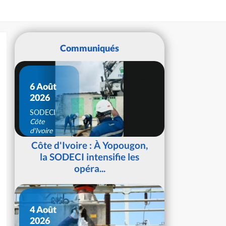
Communiqués
6 Août
2026
SODECI
Côte
d'Ivoire
Côte d'Ivoire : À Yopougon,
la SODECI intensifie les
opéra...
4 Août
2026