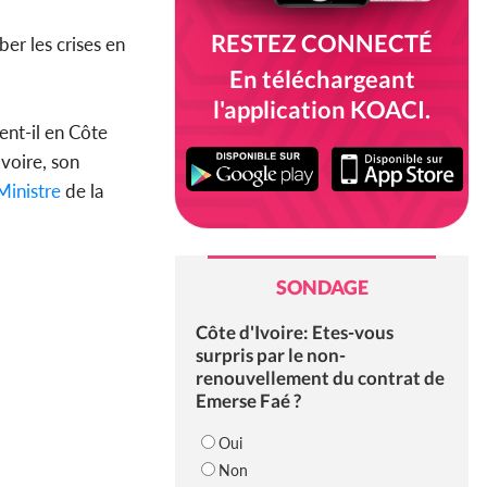
RESTEZ CONNECTÉ
er les crises en
En téléchargeant
l'application KOACI.
ent-il en Côte
Ivoire, son
Ministre
de la
SONDAGE
Côte d'Ivoire: Etes-vous
surpris par le non-
renouvellement du contrat de
Emerse Faé ?
Oui
Non