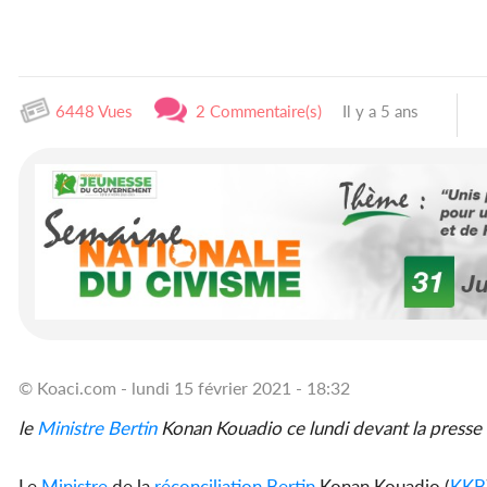
6448 Vues
2 Commentaire(s)
Il y a 5 ans
© Koaci.com - lundi 15 février 2021 - 18:32
le
Ministre
Bertin
Konan Kouadio ce lundi devant la presse
Le
Ministre
de la
réconciliation
Bertin
Konan Kouadio (
KKB