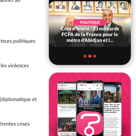
POLITIQUE
POLITIQUE
re : Décrispation ?
Côte d'Ivoire : 23 milliards
ou Traoré ex
FCFA de la France pour le
 de Soro a recou...
métro d'Abidjan et l...
cteurs politiques
 les violences
s (diplomatique et
érentes crises