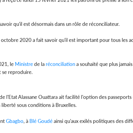
savoir qu'il est désormais dans un rôle de réconciliateur.
Côte d'Ivoi
Mamad
conseiller
octobre 2020 a fait savoir qu'il est important pour tous les a
021, le
Ministre
de la
réconciliation
a souhaité que plus jamais
t se reproduire.
de l'Etat Alassane Ouattara ait facilité l'option des passeport
n liberté sous conditions à Bruxelles.
ent
Gbagbo
, à
Blé Goudé
ainsi qu'aux exilés politiques des diff