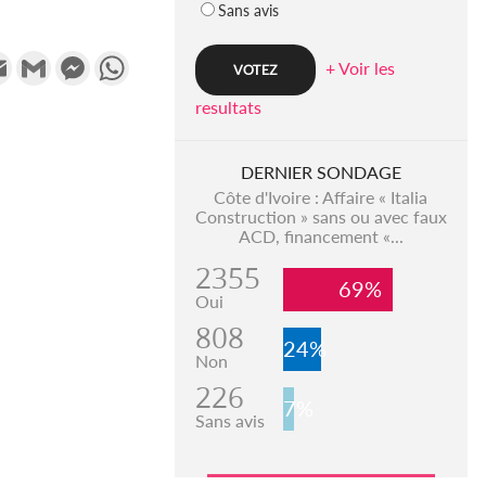
Sans avis
k
tter
Email
Gmail
Messenger
WhatsApp
+ Voir les
resultats
DERNIER SONDAGE
Côte d'Ivoire : Affaire « Italia
Construction » sans ou avec faux
ACD, financement «...
2355
69%
Oui
808
24%
Non
226
7%
Sans avis