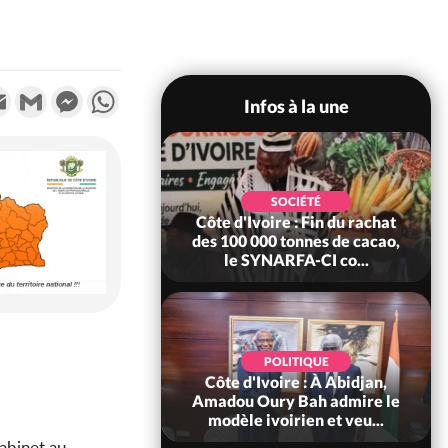
k
tter
Email
Gmail
Messenger
WhatsApp
Infos à la une
POLITIQUE
SOCIÉTÉ
re : Fête nationale,
Côte d'Ivoire : Fin du rachat
Ouattara accorde
des 100 000 tonnes de cacao,
âce à 4 661...
le SYNARFA-CI co...
POLITIQUE
d'Ivoire : 66è
POLITIQUE
versaire de
Côte d'Ivoire : À Abidjan,
ndance, Alassane
Amadou Oury Bah admire le
ara prome...
modèle ivoirien et veu...
cabinet au