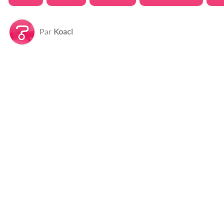
Par
Koaci