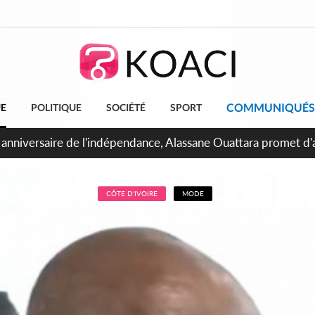
COMMUNIQUÉS
UE
POLITIQUE
SOCIÉTÉ
SPORT
bidjan, Amadou Oury Bah admire le modèle ivoirien et veut s'e
 la Guinée
CÔTE D'IVOIRE
MODE