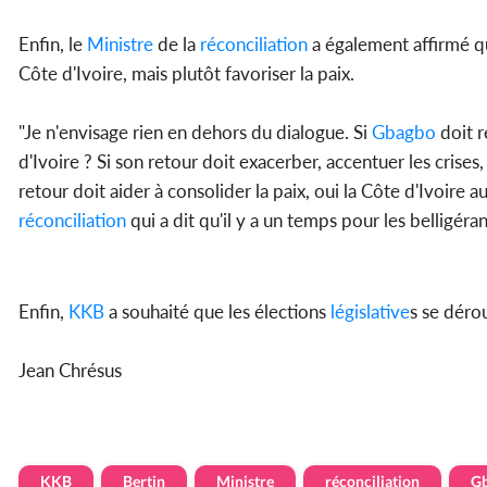
Enfin, le
Ministre
de la
réconciliation
a également affirmé q
Côte d'Ivoire, mais plutôt favoriser la paix.
"Je n'envisage rien en dehors du dialogue. Si
Gbagbo
doit r
d'Ivoire ? Si son retour doit exacerber, accentuer les crises,
retour doit aider à consolider la paix, oui la Côte d'Ivoire 
réconciliation
qui a dit qu'il y a un temps pour les belligéra
Enfin,
KKB
a souhaité que les élections
législative
s se dérou
Jean Chrésus
KKB
Bertin
Ministre
réconciliation
G