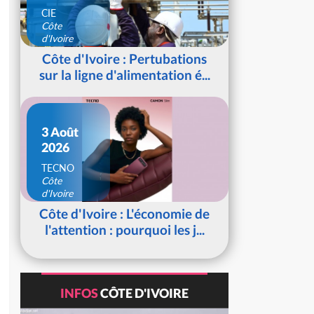
CIE
Côte
d'Ivoire
Côte d'Ivoire : Pertubations
sur la ligne d'alimentation é...
3 Août
2026
TECNO
Côte
d'Ivoire
Côte d'Ivoire : L'économie de
l'attention : pourquoi les j...
INFOS
CÔTE D'IVOIRE