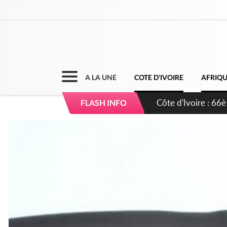
A LA UNE
COTE D'IVOIRE
AFRIQ
Côte d'Ivoire : À A
FLASH INFO
développement de