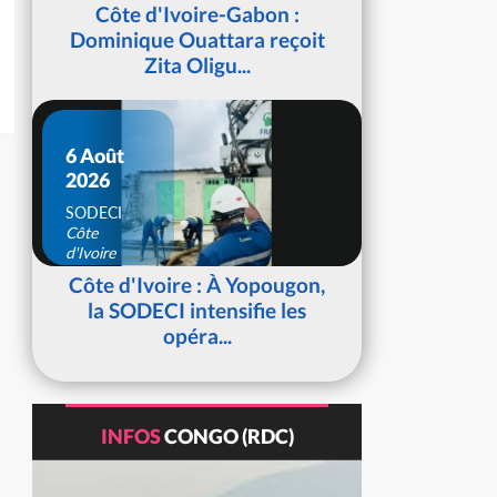
d'Ivoire
Côte d'Ivoire-Gabon :
Dominique Ouattara reçoit
Zita Oligu...
6 Août
2026
SODECI
Côte
d'Ivoire
Côte d'Ivoire : À Yopougon,
la SODECI intensifie les
opéra...
INFOS
CONGO (RDC)