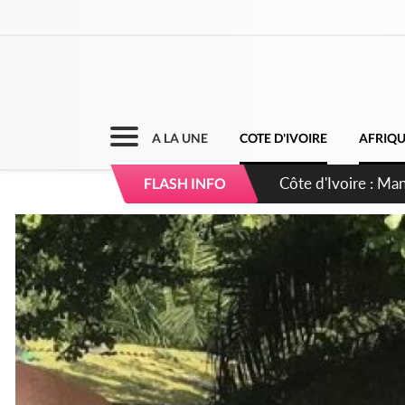
A LA UNE
COTE D'IVOIRE
AFRIQ
Côte d'Ivoire : Séi
FLASH INFO
dépigmentants da