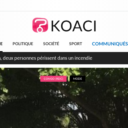
COMMUNIQUÉS
UE
POLITIQUE
SOCIÉTÉ
SPORT
leu, la célébration de la fête nationale transformée en vaste 
ngereux
CONGO (RDC)
MODE