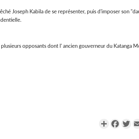
empêché Joseph Kabila de se représenter, puis d'imposer son "da
entielle.
 , plusieurs opposants dont l' ancien gouverneur du Katanga 
Partager
Faceboo
Twi