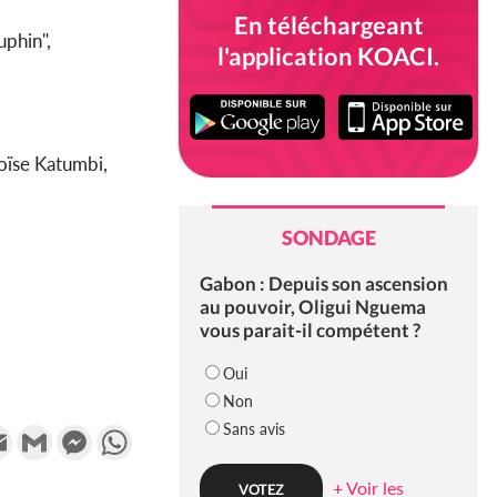
En téléchargeant
uphin",
l'application KOACI.
Moïse Katumbi,
SONDAGE
Gabon : Depuis son ascension
au pouvoir, Oligui Nguema
vous parait-il compétent ?
Oui
Non
Sans avis
k
tter
Email
Gmail
Messenger
WhatsApp
+ Voir les