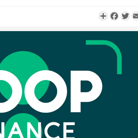
Partager
Faceboo
Twi
Côte d'I
personnes 
Côte d'Ivo
son coll
million