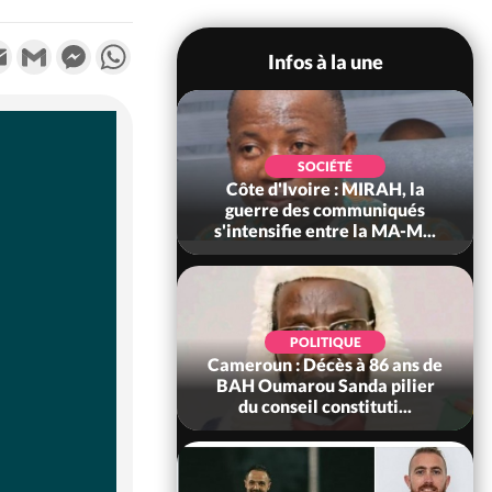
k
tter
Email
Gmail
Messenger
WhatsApp
Infos à la une
SOCIÉTÉ
SOCIÉTÉ
voire : Man, deux
Côte d'Ivoire : MIRAH, la
périssent dans un
guerre des communiqués
incendie
s'intensifie entre la MA-M...
SOCIÉTÉ
POLITIQUE
ire : Daloa, il tue
Cameroun : Décès à 86 ans de
ègue et cache 38
BAH Oumarou Sanda pilier
s dans une fo...
du conseil constituti...