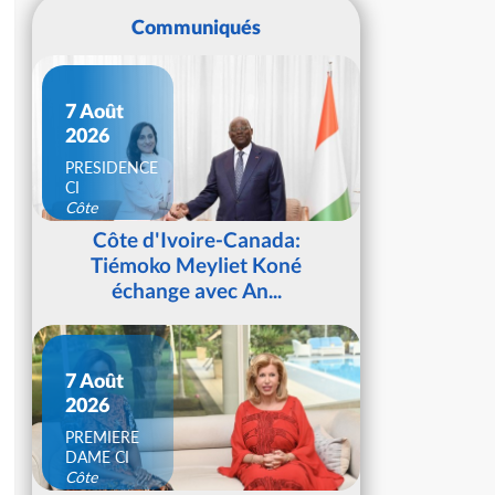
Communiqués
7 Août
2026
PRESIDENCE
CI
Côte
d'Ivoire
Côte d'Ivoire-Canada:
Tiémoko Meyliet Koné
échange avec An...
7 Août
2026
PREMIERE
DAME CI
Côte