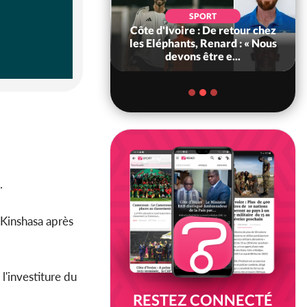
POLITIQUE
d'Ivoire : 66e
SPORT
versaire de
Côte d'Ivoire : De retour chez
ance, les Forces de
les Eléphants, Renard : « Nous
fense e...
devons être e...
 .
 Kinshasa après
l'investiture du
RESTEZ CONNECTÉ