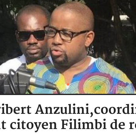
ibert Anzulini,coord
citoyen Filimbi de re