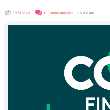
5924 Vues
0 Commentaire(s)
Il y a 6 ans