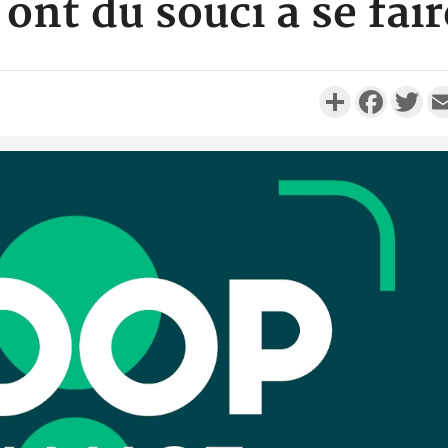
 ont du souci à se fai
Partager
Faceboo
Twi
SO
Côte d'Ivoi
personnes pé
inc
SO
Côte d'Ivoire
son collègu
millions d