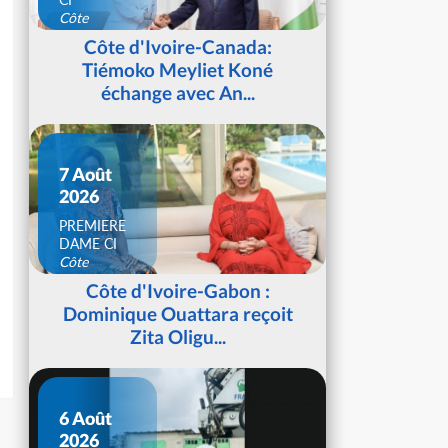
Côte
d'Ivoire
Côte d'Ivoire-Canada:
Tiémoko Meyliet Koné
échange avec An...
7 Août
2026
PREMIERE
DAME CI
Côte
d'Ivoire
Côte d'Ivoire-Gabon :
Dominique Ouattara reçoit
Zita Oligu...
6 Août
2026