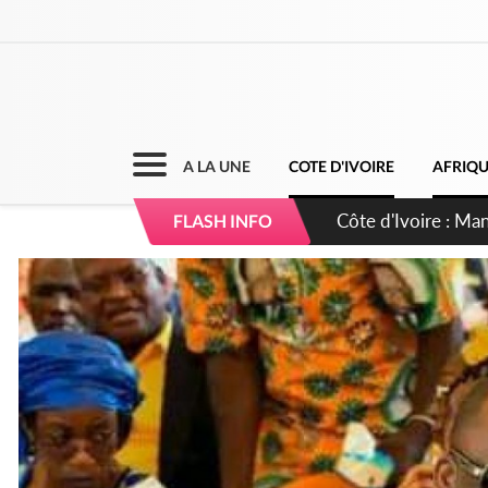
A LA UNE
COTE D'IVOIRE
AFRIQ
Côte d'Ivoire : Séi
FLASH INFO
dépigmentants da