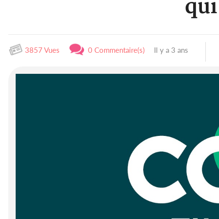
qui
3857 Vues
0 Commentaire(s)
Il y a 3 ans