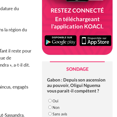
idature du
RESTEZ CONNECTÉ
En téléchargeant
l'application KOACI.
ns la région du
ant il reste pour
ique de
a », a-t-il dit.
SONDAGE
Gabon : Depuis son ascension
au pouvoir, Oligui Nguema
aincus, engagés
vous parait-il compétent ?
Oui
Non
Sans avis
aut-Sassandra.