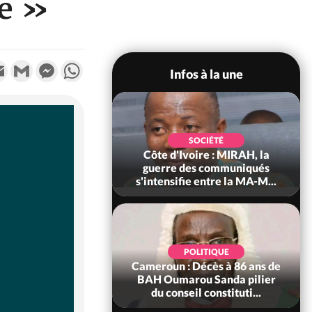
re »
k
tter
Email
Gmail
Messenger
WhatsApp
Infos à la une
CIÉTÉ
SOCIÉTÉ
re : Man, deux
Côte d'Ivoire : MIRAH, la
rissent dans un
guerre des communiqués
endie
s'intensifie entre la MA-M...
CIÉTÉ
POLITIQUE
 : Daloa, il tue
Cameroun : Décès à 86 ans de
e et cache 38
BAH Oumarou Sanda pilier
ans une fo...
du conseil constituti...