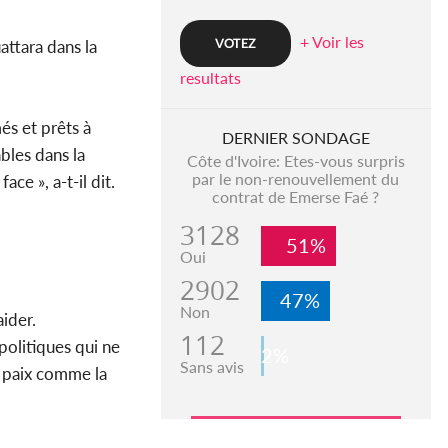
+ Voir les
attara dans la
resultats
és et prêts à
DERNIER SONDAGE
bles dans la
Côte d'Ivoire: Etes-vous surpris
par le non-renouvellement du
e », a-t-il dit.
contrat de Emerse Faé ?
3128
51%
Oui
2902
47%
Non
aider.
112
politiques qui ne
2%
Sans avis
a paix comme la