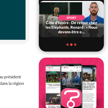
ITIQUE
voire : 66e
SPORT
rsaire de
Côte d'Ivoire : De retour chez
e, les Forces de
les Eléphants, Renard : « Nous
D
se e...
devons être e...
 au président
dans la région