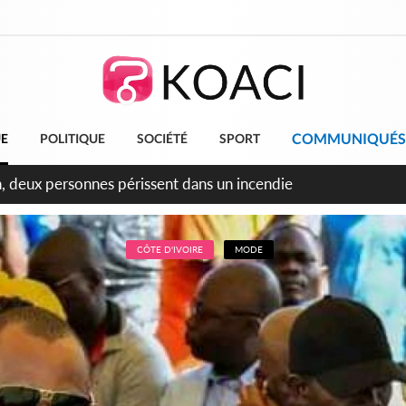
COMMUNIQUÉS
UE
POLITIQUE
SOCIÉTÉ
SPORT
leu, la célébration de la fête nationale transformée en vaste 
ngereux
CÔTE D'IVOIRE
MODE