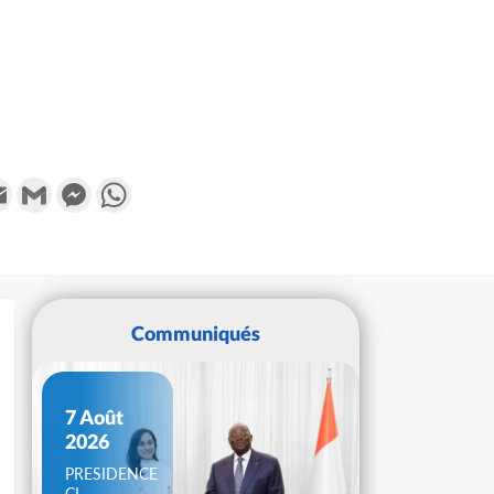
k
tter
Email
Gmail
Messenger
WhatsApp
Communiqués
7 Août
2026
PRESIDENCE
CI