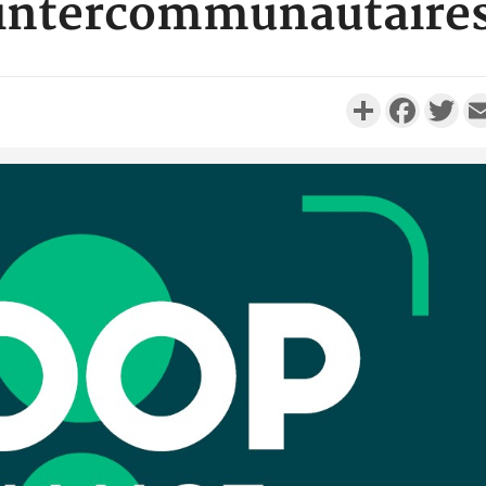
intercommunautaire
Partager
Faceboo
Twi
Côte d'I
personnes 
Côte d'Ivo
son coll
million