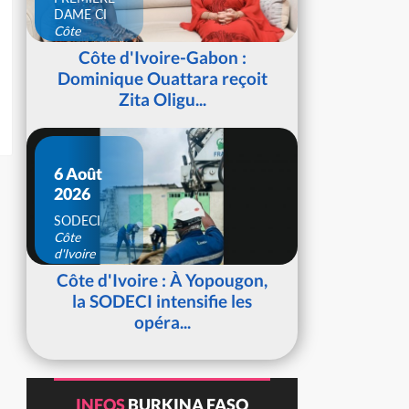
DAME CI
Côte
d'Ivoire
Côte d'Ivoire-Gabon :
Dominique Ouattara reçoit
Zita Oligu...
6 Août
2026
SODECI
Côte
d'Ivoire
Côte d'Ivoire : À Yopougon,
la SODECI intensifie les
opéra...
INFOS
BURKINA FASO