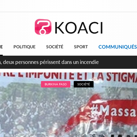
COMMUNIQUÉS
UE
POLITIQUE
SOCIÉTÉ
SPORT
leu, la célébration de la fête nationale transformée en vaste 
ngereux
BURKINA FASO
SOCIÉTÉ