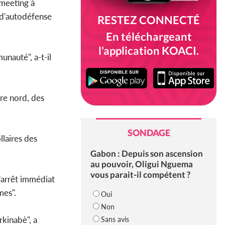
meeting à
 d'autodéfense
RESTEZ CONNECTÉ
En téléchargeant
l'application KOACI.
unauté", a-t-il
tre nord, des
SONDAGE
laires des
Gabon : Depuis son ascension
au pouvoir, Oligui Nguema
vous parait-il compétent ?
 l'arrêt immédiat
mes".
Oui
Non
kinabè", a
Sans avis