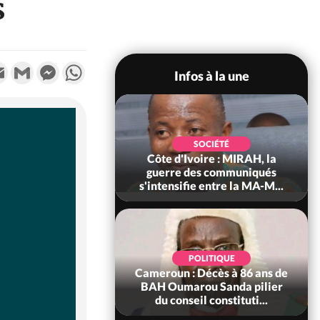
s
k
tter
Email
Gmail
Messenger
WhatsApp
Infos à la une
SOCIÉTÉ
SOCIÉTÉ
voire : Man, deux
Côte d'Ivoire : MIRAH, la
périssent dans un
guerre des communiqués
incendie
s'intensifie entre la MA-M...
SOCIÉTÉ
POLITIQUE
ire : Daloa, il tue
Cameroun : Décès à 86 ans de
ègue et cache 38
BAH Oumarou Sanda pilier
s dans une fo...
du conseil constituti...