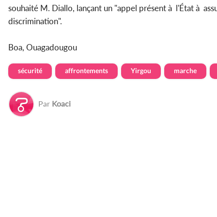
souhaité M. Diallo, lançant un "appel présent à l'État à as
discrimination".
Boa, Ouagadougou
sécurité
affrontements
Yirgou
marche
Par
Koaci