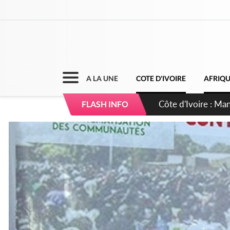
A LA UNE
COTE D'IVOIRE
AFRIQ
Côte d'Ivoire : Séi
FLASH INFO
dépigmentants da