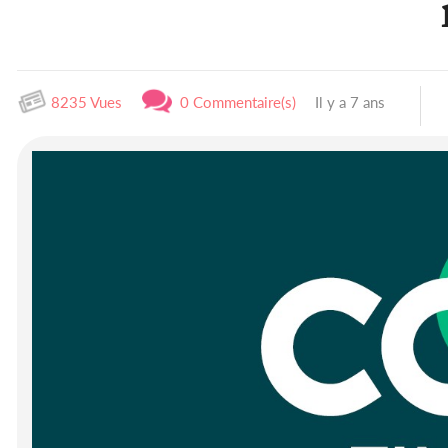
8235 Vues
0 Commentaire(s)
Il y a 7 ans