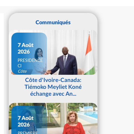
Communiqués
7 Août
2026
PRESIDENCE
CI
Côte
d'Ivoire
Côte d'Ivoire-Canada:
Tiémoko Meyliet Koné
échange avec An...
7 Août
2026
PREMIERE