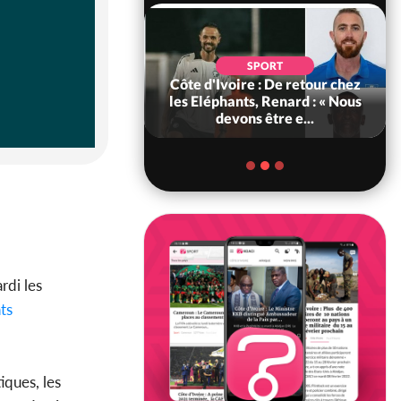
POLITIQUE
d'Ivoire : 66e
SPORT
versaire de
Côte d'Ivoire : De retour chez
ance, les Forces de
les Eléphants, Renard : « Nous
fense e...
devons être e...
rdi les
ts
iques, les