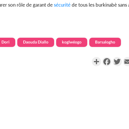
surer son rôle de garant de
sécurité
de tous les burkinabè sans
Dori
Daouda Diallo
koglwéogo
Barsalogho
Partager
Faceboo
Twi