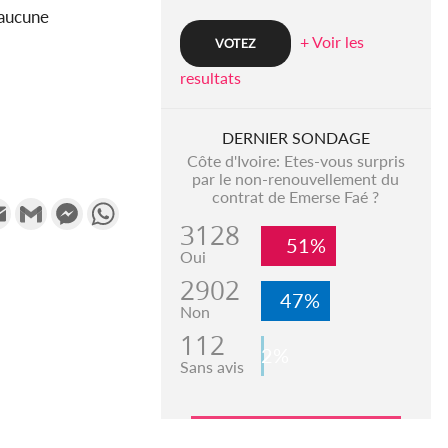
 aucune
+ Voir les
resultats
DERNIER SONDAGE
Côte d'Ivoire: Etes-vous surpris
par le non-renouvellement du
contrat de Emerse Faé ?
k
tter
Email
Gmail
Messenger
WhatsApp
3128
51%
Oui
2902
47%
Non
112
2%
Sans avis