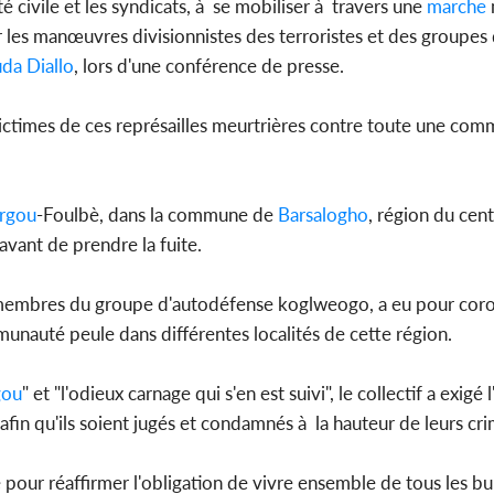
é civile et les syndicats, à se mobiliser à travers une
marche
 les manœuvres divisionnistes des terroristes et des groupes
da Diallo
, lors d'une conférence de presse.
 victimes de ces représailles meurtrières contre toute une comm
irgou
-Foulbè, dans la commune de
Barsalogho
, région du cen
avant de prendre la fuite.
s membres du groupe d'autodéfense koglweogo, a eu pour corol
munauté peule dans différentes localités de cette région.
gou
" et "l'odieux carnage qui s'en est suivi", le collectif a exigé
fin qu'ils soient jugés et condamnés à la hauteur de leurs cri
our réaffirmer l'obligation de vivre ensemble de tous les bur