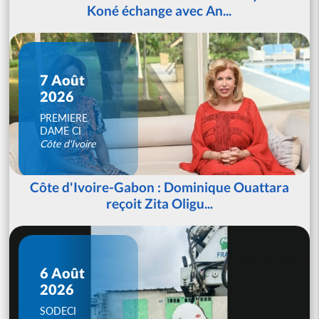
Koné échange avec An...
7 Août
2026
PREMIERE
DAME CI
Côte d'Ivoire
Côte d'Ivoire-Gabon : Dominique Ouattara
reçoit Zita Oligu...
6 Août
2026
SODECI