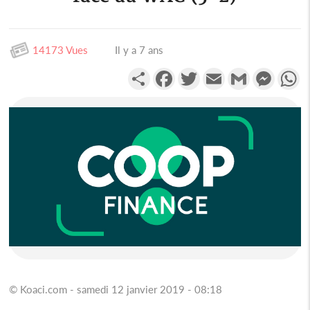
14173 Vues
Il y a 7 ans
Partager
Facebook
Twitter
Email
Gmail
Messen
W
© Koaci.com - samedi 12 janvier 2019 - 08:18