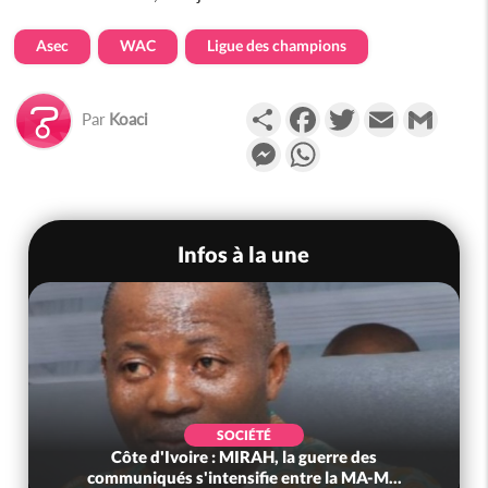
Asec
WAC
Ligue des champions
Partager
Facebook
Twitter
Email
Gmail
Par
Koaci
Messenger
WhatsApp
Infos à la une
SOCIÉTÉ
Côte d'Ivoire : MIRAH, la guerre des
communiqués s'intensifie entre la MA-M...