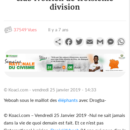
division
37549 Vues
Il y a 7 ans
Partager
Facebook
Twitter
Email
Gmail
Messen
W
© Koaci.com - vendredi 25 janvier 2019 - 14:33
Yeboah sous le maillot des
éléphants
avec Drogba-
© Koaci.com – Vendredi 25 Janvier 2019 -Nul ne sait jamais
dans la vie de quoi demain est fait. Et ce n’est pas