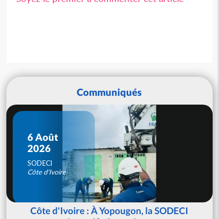
Communiqués
6 Août
2026
SODECI
Côte d'Ivoire
Côte d'Ivoire : À Yopougon, la SODECI