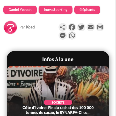
Daniel Yeboah
Inova Sporting
éléphants
Partager
Facebook
Twitter
Email
Gmail
Par
Koaci
Messenger
WhatsApp
Infos à la une
SOCIÉTÉ
Côte d'Ivoire : Fin du rachat des 100 000
tonnes de cacao, le SYNARFA-CI co...