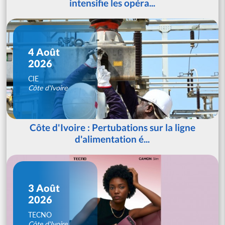
intensifie les opéra...
4 Août
2026
CIE
Côte d'Ivoire
Côte d'Ivoire : Pertubations sur la ligne
d'alimentation é...
3 Août
2026
TECNO
Côte d'Ivoire