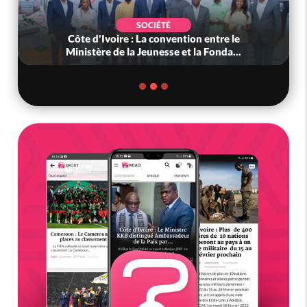
SOCIÉTÉ
SO
oire : La convention entre le
Côte d'Ivoire : Pes
de la Jeunesse et la Fonda...
gouvernement dé