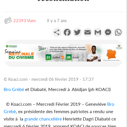
22393 Vues
Il y a 7 ans
Partager
Facebook
Twitter
Email
Gmail
Messen
W
© Koaci.com - mercredi 06 février 2019 - 17:37
Bro Grèbè
et Diabaté, Mercredi à Abidjan (ph KOACI)
© Koaci.com – Mercredi Février 2019 – Geneviève
Bro
Grèbè
, ex présidente des femmes patriotes a rendu une
visite à la
grande chancelière
Henriette Dagri Diabaté ce
mercredi 6 février 2019, apprend KOACI de sources bien