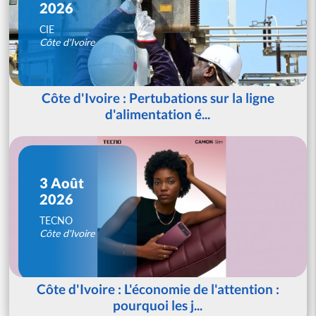
2026
CIE
Côte d'Ivoire
Côte d'Ivoire : Pertubations sur la ligne
d'alimentation é...
3 Août
2026
TECNO
Côte d'Ivoire
Côte d'Ivoire : L'économie de l'attention :
pourquoi les j...