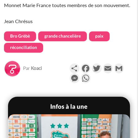
Monnet Marie France toutes membres de son mouvement.
Jean Chrésus
Bro Grèbè
grande chancelière
paix
réconciliation
Partager
Facebook
Twitter
Email
Gmail
Par
Koaci
Messenger
WhatsApp
Infos à la une