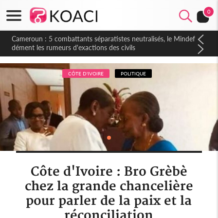
0
Cameroun : 5 combattants séparatistes neutralisés, le Mindef
dément les rumeurs d'exactions des civils
CÔTE D'IVOIRE
POLITIQUE
Côte d'Ivoire : Bro Grèbè
chez la grande chancelière
pour parler de la paix et la
réconciliation