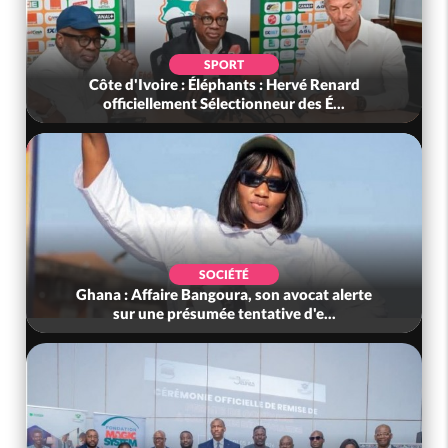
SPORT
SO
ire : Éléphants : Hervé Renard
Côte d'Ivoire : Sec
lement Sélectionneur des É...
ventes soldes d
SOCIÉTÉ
SO
ire Bangoura, son avocat alerte
Nigeria : Le Togo et
 présumée tentative d'e...
acheteurs des 