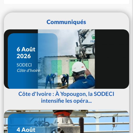
Communiqués
6 Août
2026
SODECI
Côte d'Ivoire
Côte d'Ivoire : À Yopougon, la SODECI
intensifie les opéra...
4 Août