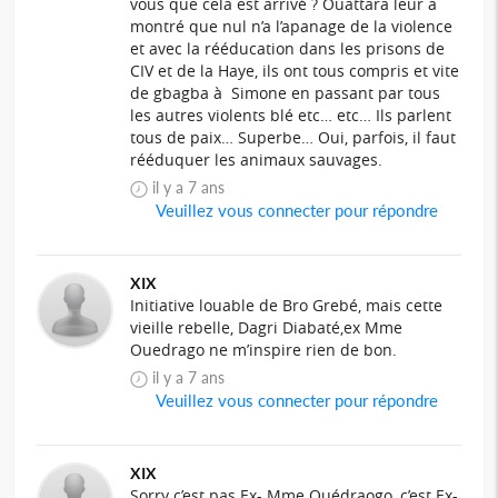
vous que cela est arrivé ? Ouattara leur a
montré que nul n’a l’apanage de la violence
et avec la rééducation dans les prisons de
CIV et de la Haye, ils ont tous compris et vite
de gbagba à Simone en passant par tous
les autres violents blé etc… etc… Ils parlent
tous de paix… Superbe… Oui, parfois, il faut
rééduquer les animaux sauvages.
il y a 7 ans
Veuillez vous connecter pour répondre
XIX
Initiative louable de Bro Grebé, mais cette
vieille rebelle, Dagri Diabaté,ex Mme
Ouedrago ne m’inspire rien de bon.
il y a 7 ans
Veuillez vous connecter pour répondre
XIX
Sorry c’est pas Ex- Mme Ouédraogo, c’est Ex-