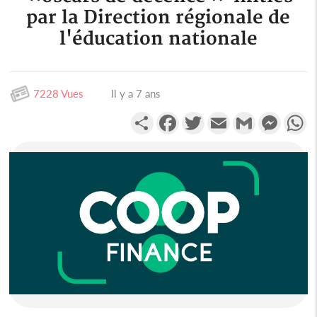
par la Direction régionale de
l'éducation nationale
7228 Vues
Il y a 7 ans
Partager
Facebook
Twitter
Email
Gmail
Messen
W