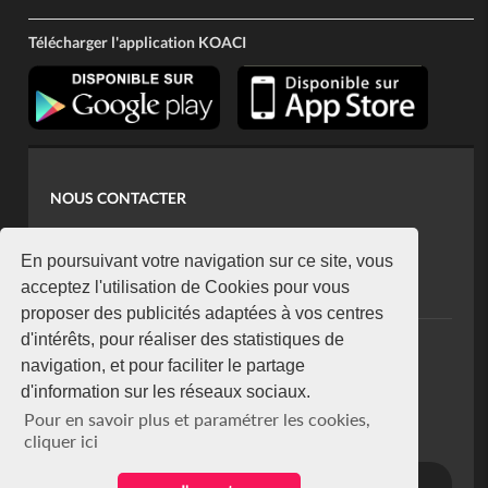
Télécharger l'application KOACI
NOUS CONTACTER
contact@koaci.com
koaci@yahoo.fr
En poursuivant votre navigation sur ce site, vous
+225 07 08 85 52 93
acceptez l'utilisation de Cookies pour vous
proposer des publicités adaptées à vos centres
d'intérêts, pour réaliser des statistiques de
NEWSLETTER
navigation, et pour faciliter le partage
Restez connecté via notre newsletter
d'information sur les réseaux sociaux.
S'abonner
Pour en savoir plus et paramétrer les cookies,
Se désabonner
cliquer ici