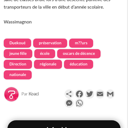
transporteurs de la ville en début d’année scolaire.
Wassimagnon
Duekoué
préservation
m??urs
jeune fille
école
oscars de décence
Direction
régionale
éducation
nationale
Partager
Facebook
Twitter
Email
Gmail
Par
Koaci
Messenger
WhatsApp