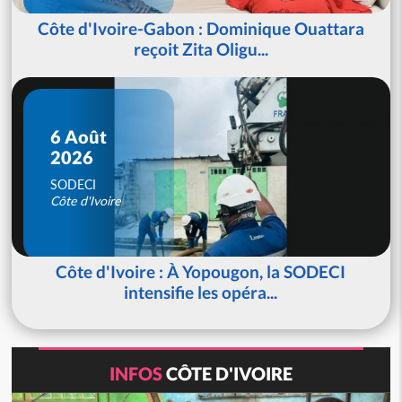
Côte d'Ivoire-Gabon : Dominique Ouattara
reçoit Zita Oligu...
6 Août
2026
SODECI
Côte d'Ivoire
Côte d'Ivoire : À Yopougon, la SODECI
intensifie les opéra...
INFOS
CÔTE D'IVOIRE