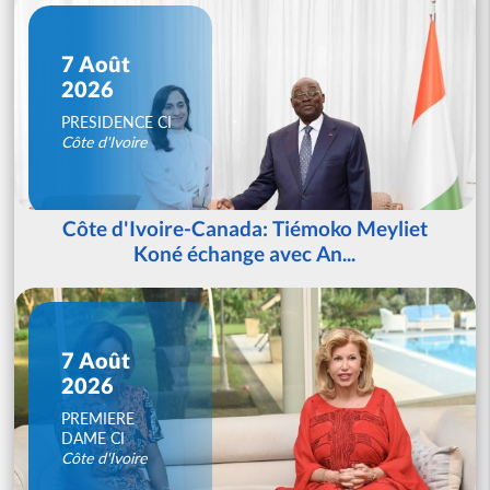
7 Août
2026
PRESIDENCE CI
Côte d'Ivoire
Côte d'Ivoire-Canada: Tiémoko Meyliet
Koné échange avec An...
7 Août
2026
PREMIERE
DAME CI
Côte d'Ivoire