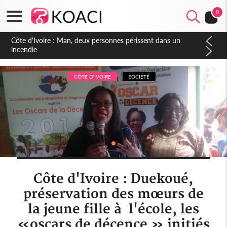
0
Côte d'Ivoire : Séileu, la célébration de la fête nationale
transformée en vaste campagne contre les produits
dépigmentants dangereux
CÔTE D'IVOIRE
SOCIÉTÉ
Côte d'Ivoire : Duekoué,
préservation des mœurs de
la jeune fille à l'école, les
«oscars de décence » initiés