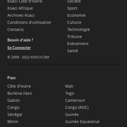
Koaci Côte d'Ivoire
Société
Koaci Afrique
Sport
Archives Koaci
Economie
Conditions d'utilisation
Culture
Contacts
Technologie
Tribune
Besoin d'aide ?
Evènement
Se Connecter
Santé
© 2008 - 2022 KOACI.COM
Pays
Côte d'Ivoire
Mali
Burkina Faso
Togo
Gabon
Cameroun
Congo
Congo (RDC)
Sénégal
Guinée
Bénin
Guinée Equatorial