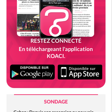
RESTEZ CONNECTÉ
En téléchargeant l'application
KOACI.
SONDAGE
Gabon : Depuis son ascension au pouvoir,