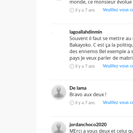
monde, ce monsieur évolue b
Veuillez vous c
il y a 7 ans
lagoallahdinmin
Souvent il faut se mettre au
Bakayoko. C est ça la polit
des ennemis Bel exemple a se
pays Je veux parler de mabr
Veuillez vous c
il y a 7 ans
De lama
Bravo aux deux !
Veuillez vous c
il y a 7 ans
jordanchoco2020
MErci a vous deux et celui q