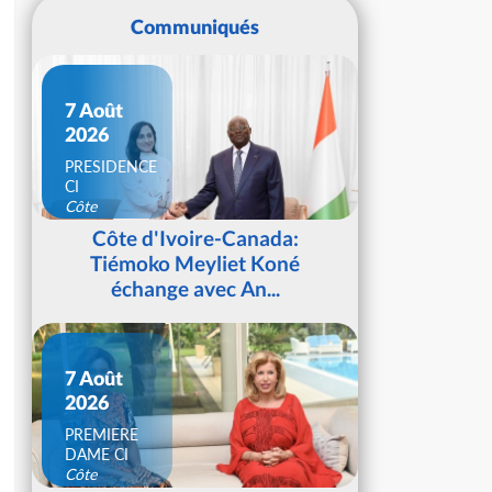
Communiqués
7 Août
2026
PRESIDENCE
CI
Côte
d'Ivoire
Côte d'Ivoire-Canada:
Tiémoko Meyliet Koné
échange avec An...
7 Août
2026
PREMIERE
DAME CI
Côte