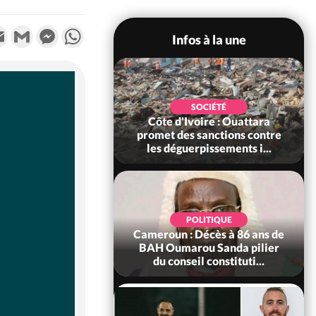
k
tter
Email
Gmail
Messenger
WhatsApp
Infos à la une
POLITIQUE
SOCIÉTÉ
ire : Après le pari
Côte d'Ivoire : Ouattara
 66e anniversaire,
promet des sanctions contre
Bictogo : «...
les déguerpissements i...
POLITIQUE
d'Ivoire : 66e
POLITIQUE
versaire de
Cameroun : Décès à 86 ans de
ance, les Forces de
BAH Oumarou Sanda pilier
fense e...
du conseil constituti...