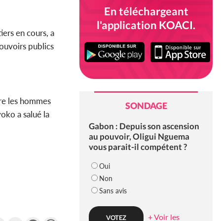
En téléchargeant
l'application KOACI.
iers en cours, a
ouvoirs publics
ntre les hommes
SONDAGE
oko a salué la
Gabon : Depuis son ascension
au pouvoir, Oligui Nguema
vous parait-il compétent ?
Oui
Non
Sans avis
+ Voir les
k
tter
Email
Gmail
Messenger
WhatsApp