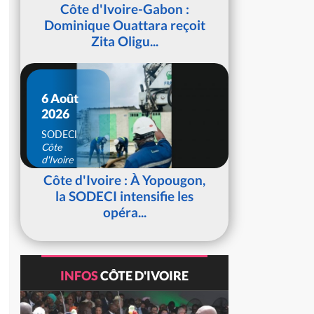
d'Ivoire
Côte d'Ivoire-Gabon :
Dominique Ouattara reçoit
Zita Oligu...
6 Août
2026
SODECI
Côte
d'Ivoire
Côte d'Ivoire : À Yopougon,
la SODECI intensifie les
opéra...
INFOS
CÔTE D'IVOIRE