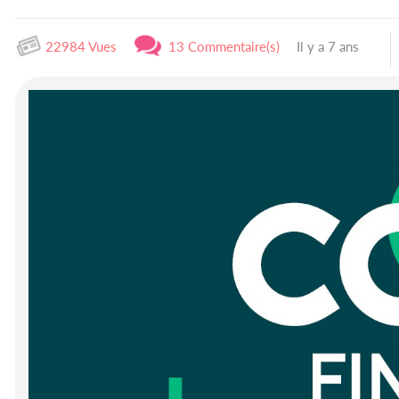
22984 Vues
13 Commentaire(s)
Il y a 7 ans