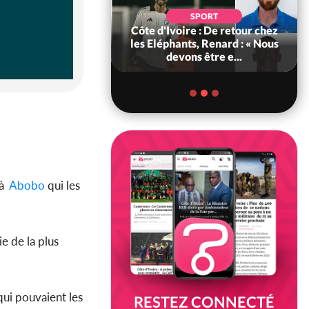
SOCIÉTÉ
SPORT
voire : MIRAH, la
Côte d'Ivoire : De retour chez
des communiqués
les Eléphants, Renard : « Nous
ie entre la MA-M...
devons être e...
 à
Abobo
qui les
e de la plus
qui pouvaient les
RESTEZ CONNECTÉ