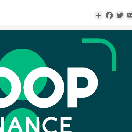
Partager
Faceboo
Twi
Côte d'Ivo
réussi du
Adama 
Côte 
anni
l'Indépend
Dé