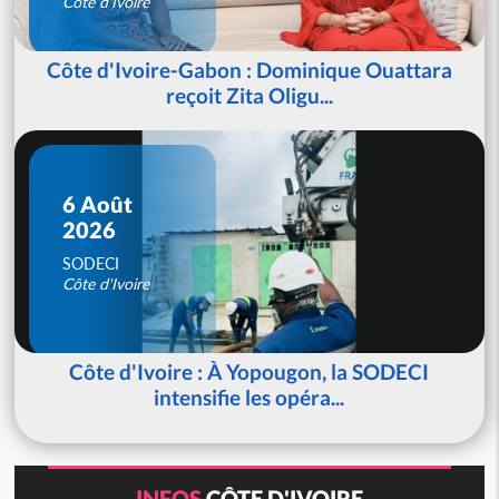
Côte d'Ivoire
Côte d'Ivoire-Gabon : Dominique Ouattara
reçoit Zita Oligu...
6 Août
2026
SODECI
Côte d'Ivoire
Côte d'Ivoire : À Yopougon, la SODECI
intensifie les opéra...
INFOS
CÔTE D'IVOIRE