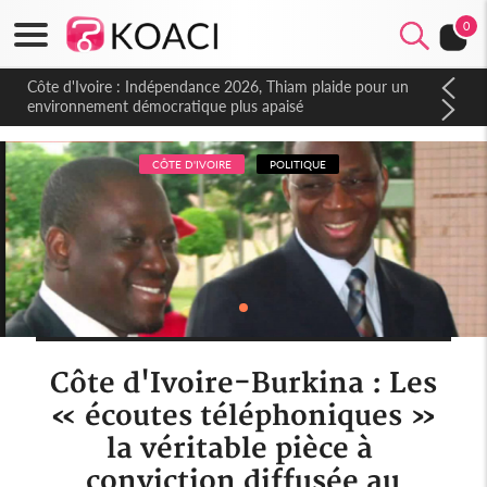
0
Côte d'Ivoire : Indépendance 2026, Thiam plaide pour un
environnement démocratique plus apaisé
CÔTE D'IVOIRE
POLITIQUE
Côte d'Ivoire-Burkina : Les
« écoutes téléphoniques »
la véritable pièce à
conviction diffusée au