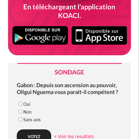
En téléchargeant l'application
KOACI.
SONDAGE
Gabon : Depuis son ascension au pouvoir,
Oligui Nguema vous parait-il compétent ?
Oui
Non
Sans avis
+ Voir les resultats