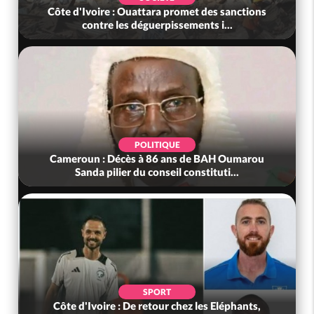
nctions
Côte d'Ivoire : Rentrée Scolaire 2026-2027,
l'inscription sans frais au Pré...
SOCIÉTÉ
umarou
Côte d'Ivoire : Indépendance à Grand-Béréby,
.
le Sous-Préfet exhorte les pop...
POLITIQUE
hants,
Bénin : L'ancien président Patrice Talon élu à la