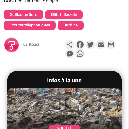
Donatien Kautcha, Abidjan
Guillaume Soro
Djibril Bassolé
Ecoutes téléphoniques
Burkina
Partager
Facebook
Twitter
Email
Gmail
Par
Koaci
Messenger
WhatsApp
Infos à la une
SOCIÉTÉ