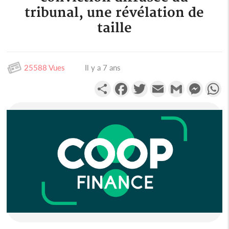
tribunal, une révélation de
taille
25588 Vues
Il y a 7 ans
Partager
Facebook
Twitter
Email
Gmail
Messen
W