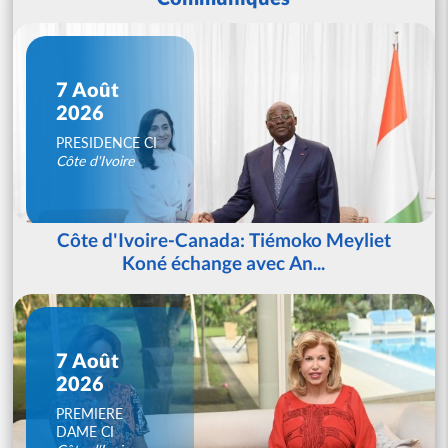
7 Août
2026
PRESIDENCE CI
Côte d'Ivoire
Côte d'Ivoire-Canada: Tiémoko Meyliet
Koné échange avec An...
7 Août
2026
PREMIERE
DAME CI