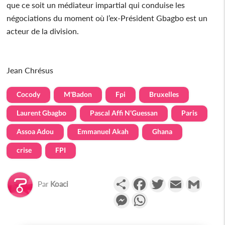
que ce soit un médiateur impartial qui conduise les
négociations du moment où l’ex-Président Gbagbo est un
acteur de la division.
Jean Chrésus
Cocody
M'Badon
Fpi
Bruxelles
Laurent Gbagbo
Pascal Affi N'Guessan
Paris
Assoa Adou
Emmanuel Akah
Ghana
crise
FPI
Partager
Facebook
Twitter
Email
Gmail
Par
Koaci
Messenger
WhatsApp