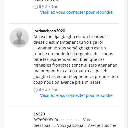
il y a 7 ans
Veuillez vous connecter pour répondre
jordanchoco2020
Affi va me dja gbagbo est un frondeur il
divisé c est maintenant tu vois ça lol
....ahahah je suis versé gbagbo est un
rebelle un mutin lol il organise des coups
pitié les ivoiriens voient bien que ces
minables frontistes sont nul zéro ahahahah
maintenant hkb a ton tour tu as pas dit
gbagbo t as eu au téléphone va prendre ton
coup nous on avance pitié minable
il y a 7 ans
Veuillez vous connecter pour répondre
16323
ðŸ‘ðŸ‘ðŸ‘ðŸ‘ Yesssssssss.... Voic
biessoua......Voici ya'ssoua... AFFI je suis fier