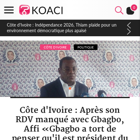
0
Côte d'Ivoire : Indépendance 2026, Thiam plaide pour un
environnement démocratique plus apaisé
CÔTE D'IVOIRE
POLITIQUE
Côte d'Ivoire : Après son
RDV manqué avec Gbagbo,
Affi «Gbagbo a tort de
penser qu'il est président du