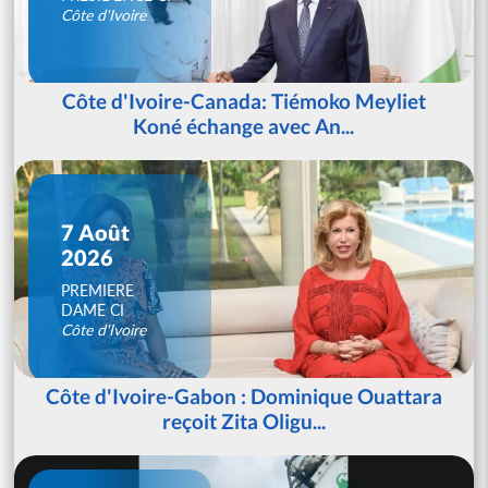
Côte d'Ivoire
Côte d'Ivoire-Canada: Tiémoko Meyliet
Koné échange avec An...
7 Août
2026
PREMIERE
DAME CI
Côte d'Ivoire
Côte d'Ivoire-Gabon : Dominique Ouattara
reçoit Zita Oligu...