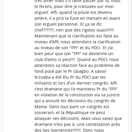
très amer mais s'il faille passer par la, nous
le ferons, pour dire je n'assoies sur mon
orgueil. Affi, quand la pilule est devenu
amère, il a pris la fuite en mettant en avant
son orgueil personnel. Et ça se dit
chef??????, rien que des rigolos ouais!!!!!!.
Maintenant que la clarification est faite au
niveau d'Affi, nous attendons la clarification
au niveau de son "FPI" et du PDCI. Et j'ai
bien peur que son "FPI" ne devienne un
club d'amis si peu!!!!. Quand au PDCI, nous
attendons sa réaction face au problème de
fond posé par le Pr Gbagbo. A savoir
N'zueba a été élu Pr du PDCI par les
militants et lors d'un dernier congrès. Affi
c'est dramane qui l'a maintenu Pr du "FPI"
en violation de la constitution via sa justice
qui a annulé les décisions du congrès de
Mama. Dans tout parti un congrès est
souverain, et la République ne peut
attaquer ses décisions. Mais vous savez que
dramane n'est pas à une contestation près
des lois Ivoiriennes!!!!!!!. Donc nous