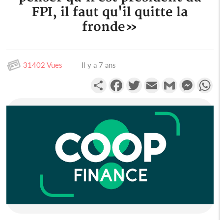
FPI, il faut qu'il quitte la
fronde»
31402 Vues
Il y a 7 ans
Partager
Facebook
Twitter
Email
Gmail
Messen
W