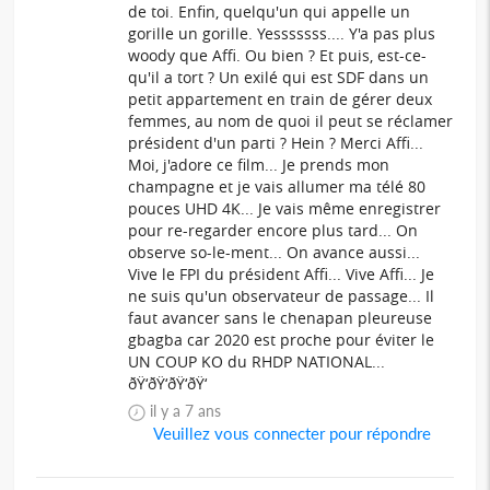
de toi. Enfin, quelqu'un qui appelle un
gorille un gorille. Yesssssss.... Y'a pas plus
woody que Affi. Ou bien ? Et puis, est-ce-
qu'il a tort ? Un exilé qui est SDF dans un
petit appartement en train de gérer deux
femmes, au nom de quoi il peut se réclamer
président d'un parti ? Hein ? Merci Affi...
Moi, j'adore ce film... Je prends mon
champagne et je vais allumer ma télé 80
pouces UHD 4K... Je vais même enregistrer
pour re-regarder encore plus tard... On
observe so-le-ment... On avance aussi...
Vive le FPI du président Affi... Vive Affi... Je
ne suis qu'un observateur de passage... Il
faut avancer sans le chenapan pleureuse
gbagba car 2020 est proche pour éviter le
UN COUP KO du RHDP NATIONAL...
ðŸ‘ðŸ‘ðŸ‘ðŸ‘
il y a 7 ans
Veuillez vous connecter pour répondre