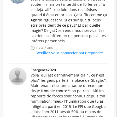
soutenir mais on t'interdit de l'offenser. Tu
es déjà allé trop loin dans tes bêtises
quand il était en prison. Ça suffit comme ça
Agnrin Nguessan! Tu es sûr que tu peux
être président de ce pays? Et par quelle
magie? De grà¢ce, rends-nous service. Les
ivoiriens souffrent et ne pensent pas à tes
intérêts personnels.
il y a 7 ans
Veuillez vous connecter pour répondre
Energence2020
Voilà qui est définitivement clair : ce n'est
plus" les gens parle à la place de Gbagbo".
Maintenant c'est une attaque directe que
dis je frontale contre "son patron". Affi les
rapports de forces sont connus depuis ton
humiliation, mieux l'humiliation que tu as
infligé au parti en 2015. Le FPI que Gbagbo
a laissé en 2011 pesait 50% au moins de
l'électorat et toi tu l'a ramené à moins de