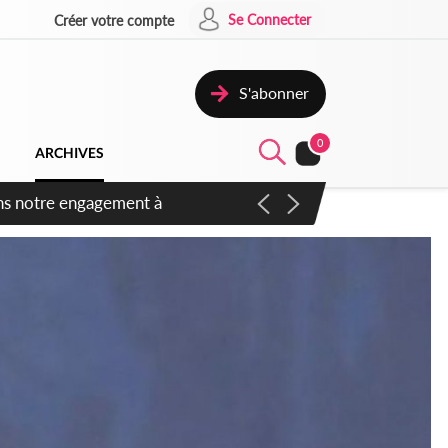
Se Connecter
Créer votre compte
S'abonner
0
ARCHIVES
 des amendements, un exclu