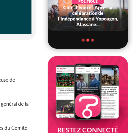
POLITIQUE
Côte d'Ivoire : Après la
POLITIQUE
oire : Diplomatie,
célébration de
 consolide ses
l'indépendance à Yopougon,
ts avec New Del...
Alassane...
cusé de
e général de la
res du Comité
RESTEZ CONNECTÉ