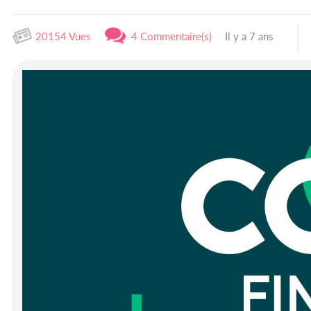
20154 Vues
4 Commentaire(s)
Il y a 7 ans