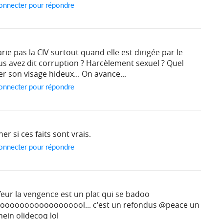
onnecter pour répondre
arie pas la CIV surtout quand elle est dirigée par le
us avez dit corruption ? Harcèlement sexuel ? Quel
r son visage hideux... On avance...
onnecter pour répondre
r si ces faits sont vrais.
onnecter pour répondre
feur la vengence est un plat qui se badoo
ooooooooooooooooool... c'est un refondus @peace un
in olidecoq lol