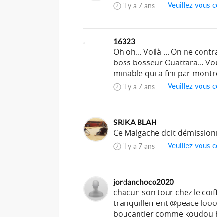
Veuillez vous c
il y a 7 ans
16323
Oh oh... Voilà ... On ne contr
boss bosseur Ouattara... Vo
minable qui a fini par montre
Veuillez vous c
il y a 7 ans
SRIKA BLAH
Ce Malgache doit démissionne
Veuillez vous c
il y a 7 ans
jordanchoco2020
chacun son tour chez le coif
tranquillement @peace loo
boucantier comme koudou he