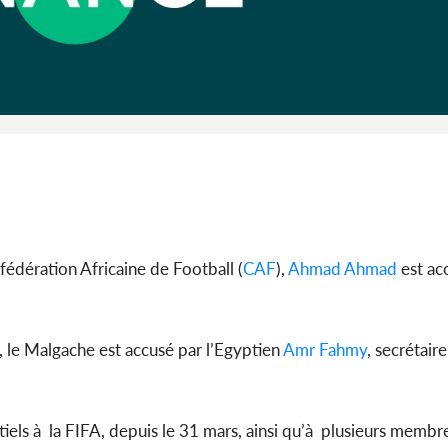
Côte d'Iv
Abidjan
partenaria
édération Africaine de Football (
CAF
),
Ahmad Ahmad
est ac
, le Malgache est accusé par l’Egyptien
Amr Fahmy
, secrétair
iels à la FIFA, depuis le 31 mars, ainsi qu’à plusieurs memb