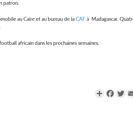
n patron.
omobile au Caire et au bureau de la
CAF
à Madagascar. Quat
.
 football africain dans les prochaines semaines.
Partager
Faceboo
Twi