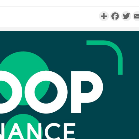
Partager
Faceboo
Twi
Côte d'Iv
Comma
Djahan N
Côte d'
résidue
sociétés