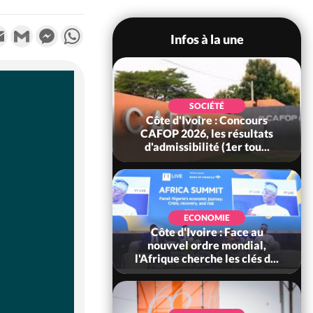
k
tter
Email
Gmail
Messenger
WhatsApp
Infos à la une
SOCIÉTÉ
oire : Leleblé, le
SOCIÉTÉ
ndant KOUAME
Côte d'Ivoire : Concours
orbert, Nouveau
CAFOP 2026, les résultats
Sous-...
d'admissibilité (1er tou...
SOCIÉTÉ
Ivoire : Stocks
ECONOMIE
ls de cacao, des
Côte d'Ivoire : Face au
 coopératives et
nouvvel ordre mondial,
ach...
l'Afrique cherche les clés d...