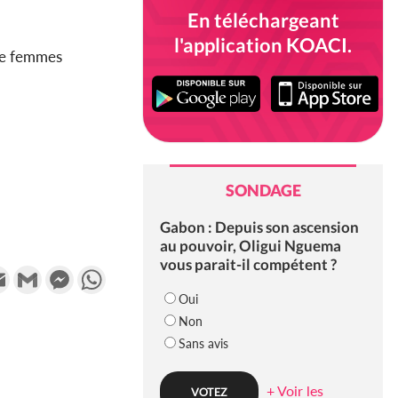
En téléchargeant
l'application KOACI.
re femmes
SONDAGE
Gabon : Depuis son ascension
au pouvoir, Oligui Nguema
vous parait-il compétent ?
k
tter
Email
Gmail
Messenger
WhatsApp
Oui
Non
Sans avis
+ Voir les