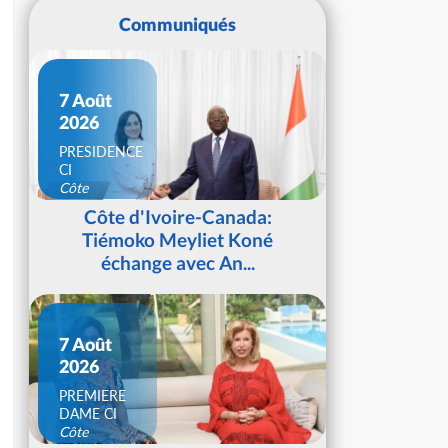
Communiqués
7 Août
2026
PRESIDENCE
CI
Côte
d'Ivoire
Côte d'Ivoire-Canada:
Tiémoko Meyliet Koné
échange avec An...
7 Août
2026
PREMIERE
DAME CI
Côte