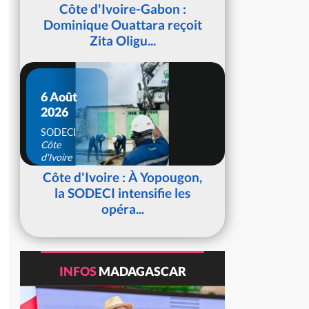
d'Ivoire
Côte d'Ivoire-Gabon :
Dominique Ouattara reçoit
Zita Oligu...
6 Août
2026
SODECI
Côte
d'Ivoire
Côte d'Ivoire : À Yopougon,
la SODECI intensifie les
opéra...
INFOS
MADAGASCAR