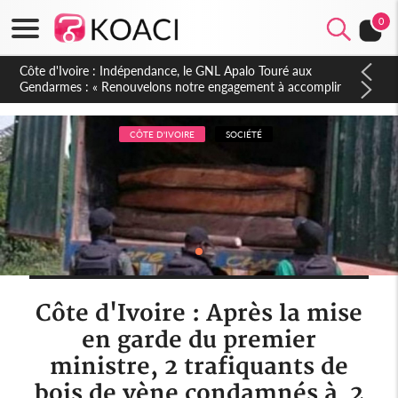
0
Sierra Leone : Un projet de réforme constitutionnelle en
gestation, points clés des amendements, un exclu d'avance
CÔTE D'IVOIRE
SOCIÉTÉ
Côte d'Ivoire : Après la mise
en garde du premier
ministre, 2 trafiquants de
bois de vène condamnés à 2