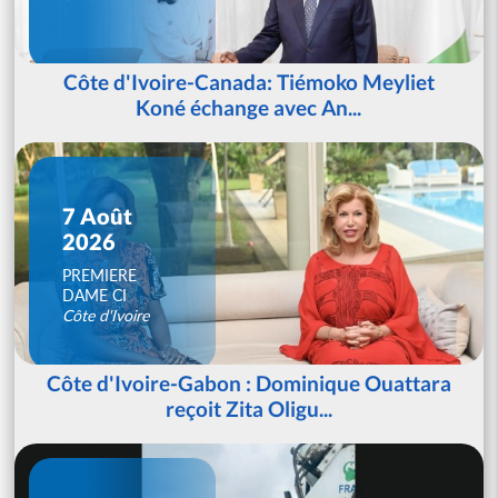
Côte d'Ivoire-Canada: Tiémoko Meyliet
Koné échange avec An...
7 Août
2026
PREMIERE
DAME CI
Côte d'Ivoire
Côte d'Ivoire-Gabon : Dominique Ouattara
reçoit Zita Oligu...