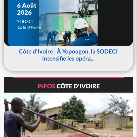
6 Août
2026
SODECI
Côte d'Ivoire
Côte d'Ivoire : À Yopougon, la SODECI
intensifie les opéra...
INFOS
CÔTE D'IVOIRE