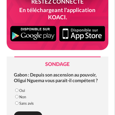
RESTEZ CONNECTÉ
En téléchargeant l'application
KOACI.
SONDAGE
Gabon : Depuis son ascension au pouvoir,
Oligui Nguema vous parait-il compétent ?
Oui
Non
Sans avis