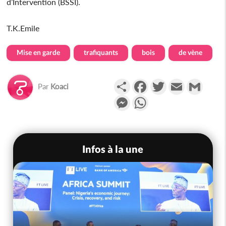
d’Intervention (BSSI).
T.K.Emile
Mise en garde
trafiquants
bois
de vène
Partager
Facebook
Twitter
Email
Gmail
Par
Koaci
Messenger
WhatsApp
Infos à la une