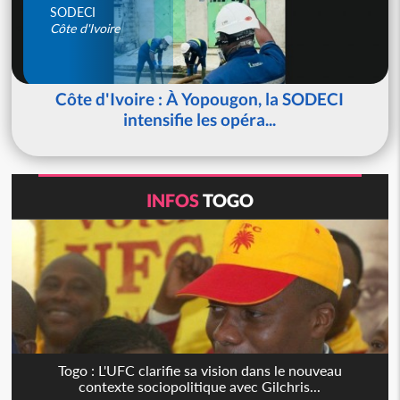
SODECI
Côte d'Ivoire
Côte d'Ivoire : À Yopougon, la SODECI
intensifie les opéra...
INFOS
TOGO
Togo : L'UFC clarifie sa vision dans le nouveau
contexte sociopolitique avec Gilchris...