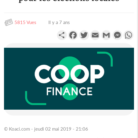
5815 Vues
Il y a 7 ans
Partager
Facebook
Twitter
Email
Gmail
Messen
W
© Koaci.com - jeudi 02 mai 2019 - 21:06