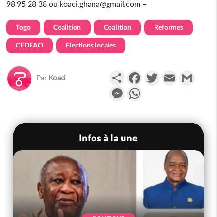
98 95 28 38 ou koaci.ghana@gmail.com –
Togo
Coalition
Coalition
Reformes
CEDEAO
Elections locales
Partager
Facebook
Twitter
Email
Gmail
Par
Koaci
Messenger
WhatsApp
Infos à la une