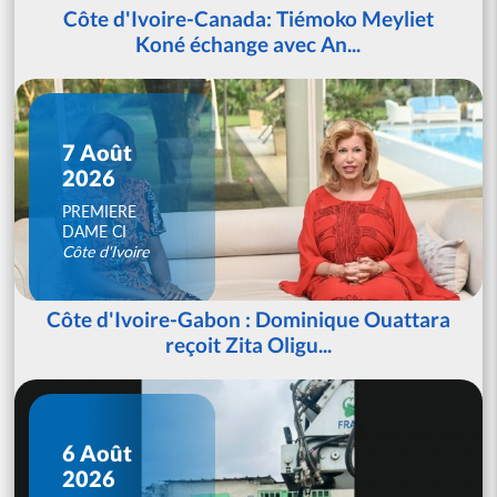
Côte d'Ivoire-Canada: Tiémoko Meyliet
Koné échange avec An...
7 Août
2026
PREMIERE
DAME CI
Côte d'Ivoire
Côte d'Ivoire-Gabon : Dominique Ouattara
reçoit Zita Oligu...
6 Août
2026