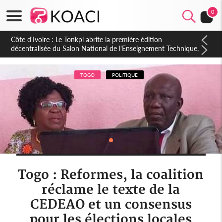
0
Côte d'Ivoire : PPA-CI, Gbagbo délègue une partie de ses
prérogatives de président à 05 cadres, vers sa retraite
politique ?
TOGO
POLITIQUE
Togo : Reformes, la coalition
réclame le texte de la
CEDEAO et un consensus
pour les élections locales