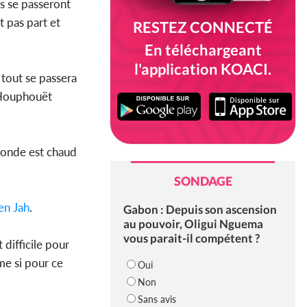
es se passeront
 pas part et
RESTEZ CONNECTÉ
En téléchargeant
l'application KOACI.
, tout se passera
x Houphouët
 monde est chaud
SONDAGE
en Jah
.
Gabon : Depuis son ascension
au pouvoir, Oligui Nguema
vous parait-il compétent ?
 difficile pour
e si pour ce
Oui
Non
Sans avis