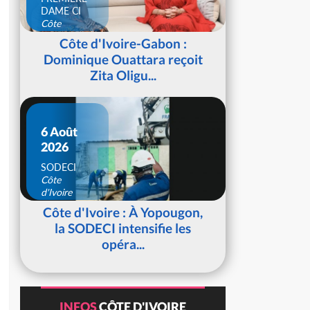
DAME CI
Côte
d'Ivoire
Côte d'Ivoire-Gabon :
Dominique Ouattara reçoit
Zita Oligu...
6 Août
2026
SODECI
Côte
d'Ivoire
Côte d'Ivoire : À Yopougon,
la SODECI intensifie les
opéra...
INFOS
CÔTE D'IVOIRE