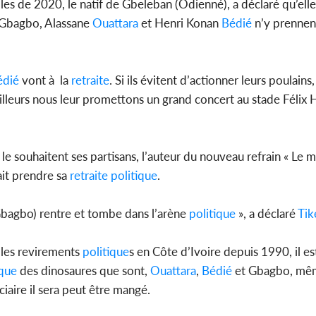
lles de 2020, le natif de Gbeleban (Odienné), a déclaré qu’ell
t Gbagbo, Alassane
Ouattara
et Henri Konan
Bédié
n’y prennent
édié
vont à la
retraite
. Si ils évitent d’actionner leurs poulains
D’ailleurs nous leur promettons un grand concert au stade Féli
e souhaitent ses partisans, l’auteur du nouveau refrain « Le
ait prendre sa
retraite
politique
.
 Gbagbo) rentre et tombe dans l’arène
politique
», a déclaré
Tik
t les revirements
politique
s en Côte d’Ivoire depuis 1990, il est
ique
des dinosaures que sont,
Ouattara
,
Bédié
et Gbagbo, mêm
iaire il sera peut être mangé.