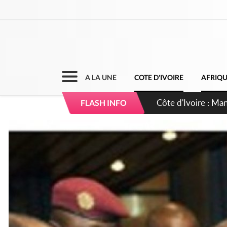
A LA UNE
COTE D'IVOIRE
AFRIQ
Côte d'Ivoire : Séi
FLASH INFO
dépigmentants da