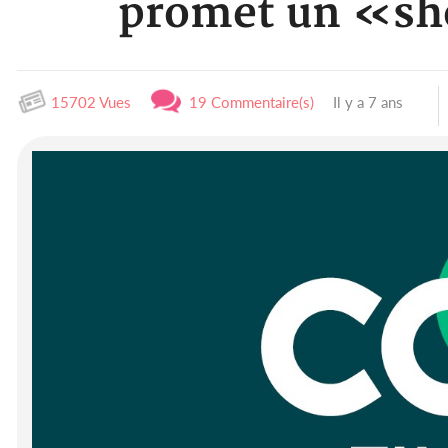
promet un «show
15702 Vues
19 Commentaire(s)
Il y a 7 ans