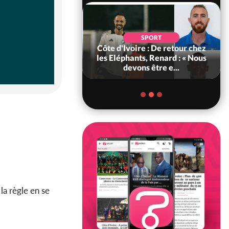
POLITIQUE
d'Ivoire : 66e
SPORT
versaire de
Côte d'Ivoire : De retour chez
ance, les Forces de
les Eléphants, Renard : « Nous
fense e...
devons être e...
la règle en se