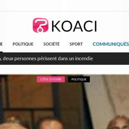
COMMUNIQUÉS
UE
POLITIQUE
SOCIÉTÉ
SPORT
leu, la célébration de la fête nationale transformée en vaste 
ngereux
CÔTE D'IVOIRE
POLITIQUE