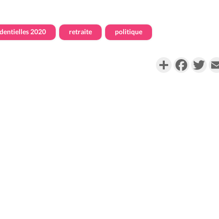
dentielles 2020
retraite
politique
Partager
Faceboo
Twi