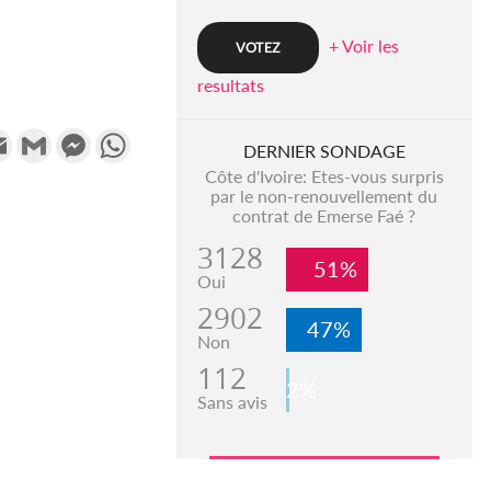
+ Voir les
resultats
k
tter
Email
Gmail
Messenger
WhatsApp
DERNIER SONDAGE
Côte d'Ivoire: Etes-vous surpris
par le non-renouvellement du
contrat de Emerse Faé ?
3128
51%
Oui
2902
47%
Non
112
2%
Sans avis