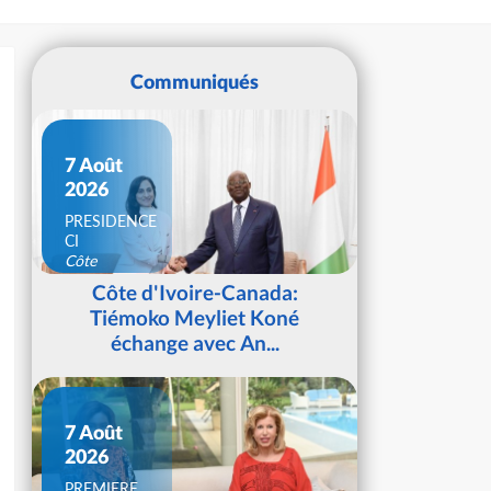
Communiqués
7 Août
2026
PRESIDENCE
CI
Côte
d'Ivoire
Côte d'Ivoire-Canada:
Tiémoko Meyliet Koné
échange avec An...
7 Août
2026
PREMIERE