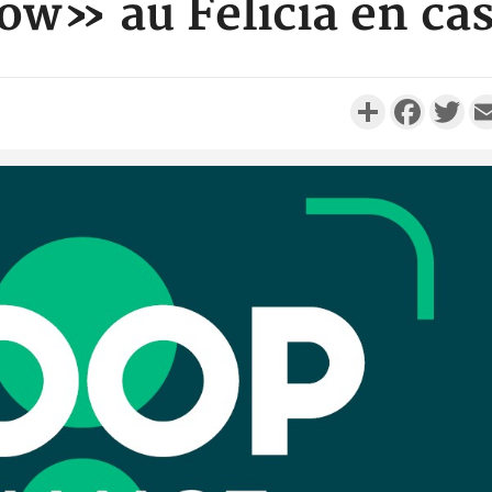
» au Felicia en cas 
Partager
Faceboo
Twi
Côte d'I
personnes 
Côte d'Ivo
son coll
million