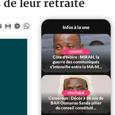
de leur retraite
k
tter
Email
Gmail
Messenger
WhatsApp
Infos à la une
SOCIÉTÉ
SOCIÉTÉ
voire : Man, deux
Côte d'Ivoire : MIRAH, la
périssent dans un
guerre des communiqués
incendie
s'intensifie entre la MA-M...
SOCIÉTÉ
POLITIQUE
ire : Daloa, il tue
Cameroun : Décès à 86 ans de
ègue et cache 38
BAH Oumarou Sanda pilier
s dans une fo...
du conseil constituti...