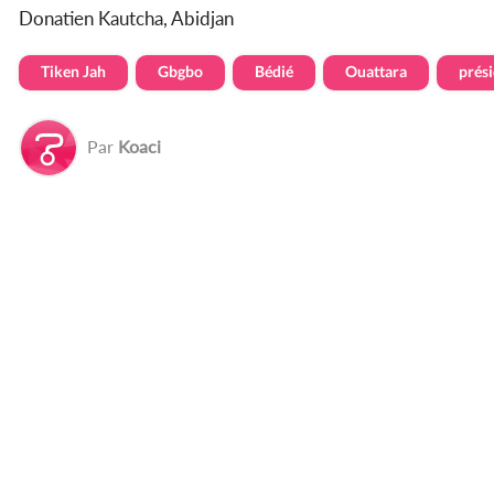
Donatien Kautcha, Abidjan
Tiken Jah
Gbgbo
Bédié
Ouattara
prési
Par
Koaci