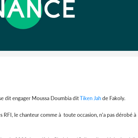
Côte 
anni
l'Indépend
Dé
i se dit engager Moussa Doumbia dit
Tiken Jah
de Fakoly.
ais RFI, le chanteur comme à toute occasion, n’a pas dérobé à 