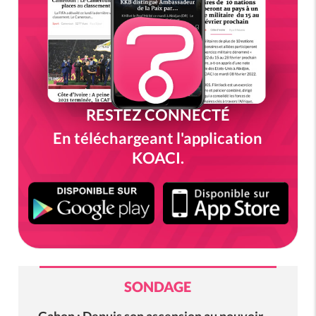
RESTEZ CONNECTÉ
En téléchargeant l'application
KOACI.
SONDAGE
Gabon : Depuis son ascension au pouvoir,