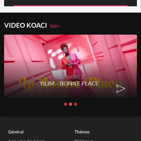
VIDEO KOACI
Voir+
RAP IVOIRE
YILIM - BONNE PLACE
Général
Thèmes