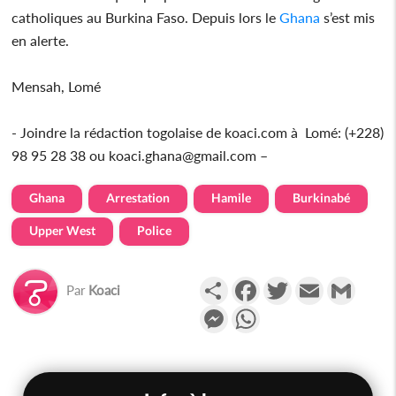
catholiques au Burkina Faso. Depuis lors le
Ghana
s’est mis
en alerte.
Mensah, Lomé
- Joindre la rédaction togolaise de koaci.com à Lomé: (+228)
98 95 28 38 ou koaci.ghana@gmail.com –
Ghana
Arrestation
Hamile
Burkinabé
Upper West
Police
Partager
Facebook
Twitter
Email
Gmail
Par
Koaci
Messenger
WhatsApp