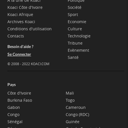
A la une de Koaci
Politique
Koaci Côte d'Ivoire
Société
Koaci Afrique
Sport
Archives Koaci
Economie
Conditions d'utilisation
Culture
Contacts
Technologie
Tribune
Besoin d'aide ?
Evènement
Se Connecter
Santé
© 2008 - 2022 KOACI.COM
Pays
Côte d'Ivoire
Mali
Burkina Faso
Togo
Gabon
Cameroun
Congo
Congo (RDC)
Sénégal
Guinée