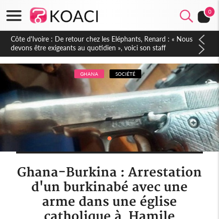
0
Côte d'Ivoire : 66e anniversaire de l'Indépendance, les Forces
de Défense et de Sécurité affichent leur puissance et
réaffirment leur engagement envers la Nation
GHANA
SOCIÉTÉ
Ghana-Burkina : Arrestation
d'un burkinabé avec une
arme dans une église
catholique à Hamile