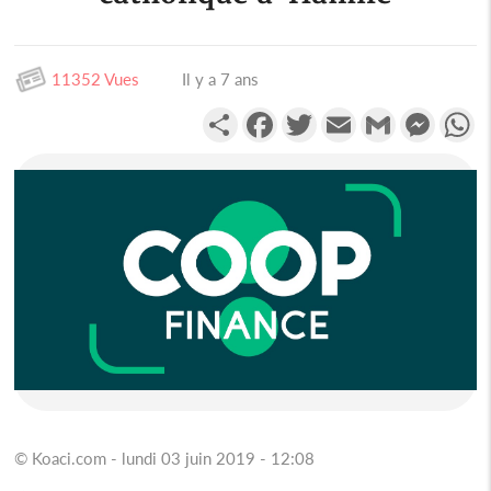
11352 Vues
Il y a 7 ans
Partager
Facebook
Twitter
Email
Gmail
Messen
W
© Koaci.com - lundi 03 juin 2019 - 12:08