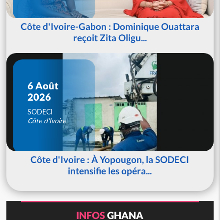
Côte d'Ivoire-Gabon : Dominique Ouattara
reçoit Zita Oligu...
6 Août
2026
SODECI
Côte d'Ivoire
Côte d'Ivoire : À Yopougon, la SODECI
intensifie les opéra...
INFOS
GHANA