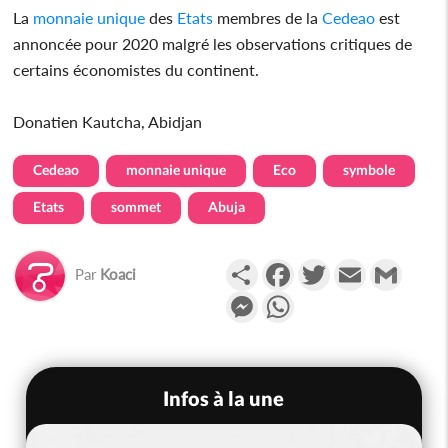
La
monnaie unique
des
Etats
membres de la
Cedeao
est
annoncée pour 2020 malgré les observations critiques de
certains économistes du continent.
Donatien Kautcha, Abidjan
Cedeao
monnaie unique
Eco
symbole
Etats
sommet
Abuja
Partager
Facebook
Twitter
Email
Gmail
Par
Koaci
Messenger
WhatsApp
Infos à la une