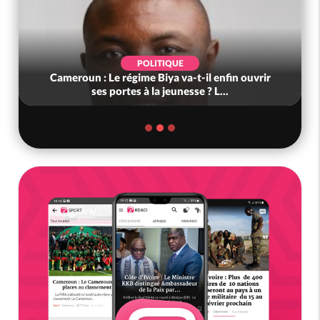
POLITIQUE
 Le régime Biya va-t-il enfin ouvrir
Côte d'Ivoire : G
es portes à la jeunesse ? L...
présidence