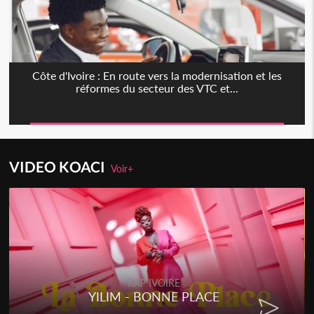
Côte d'Ivoire : En route vers la modernisation et les
réformes du secteur des VTC et...
VIDEO KOACI
Voir+
RAP IVOIRE
ACE
RENARD BARAKISSA - DO
CHAT