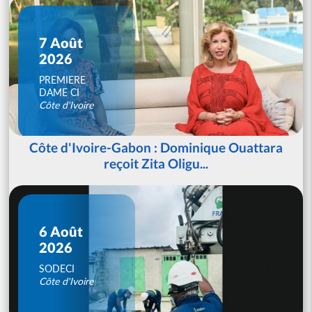
7 Août
2026
PREMIERE
DAME CI
Côte d'Ivoire
Côte d'Ivoire-Gabon : Dominique Ouattara
reçoit Zita Oligu...
6 Août
2026
SODECI
Côte d'Ivoire