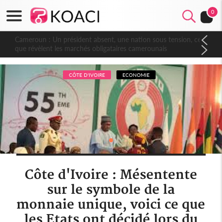
0
Cameroun : Un président absent, une nation sous tension, ce
que révèlent les marchés obligataires camerounais
CÔTE D'IVOIRE
ECONOMIE
Côte d'Ivoire : Mésentente
sur le symbole de la
monnaie unique, voici ce que
les Etats ont décidé lors du