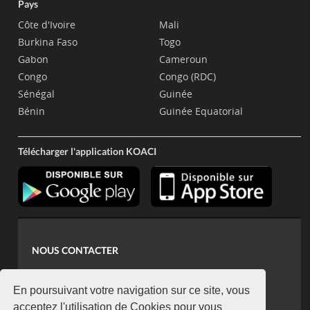
Pays
Côte d'Ivoire
Mali
Burkina Faso
Togo
Gabon
Cameroun
Congo
Congo (RDC)
Sénégal
Guinée
Bénin
Guinée Equatorial
Télécharger l'application KOACI
NOUS CONTACTER
contact@koaci.com
koaci@yahoo.fr
En poursuivant votre navigation sur ce site, vous
+225 07 08 85 52 93
acceptez l'utilisation de Cookies pour vous