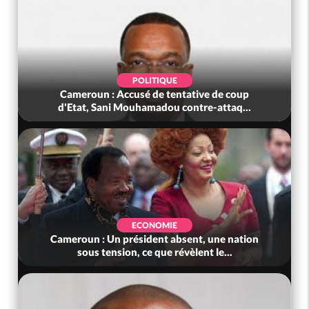
POLITIQUE
un : Accusé de tentative de coup
Côte d'Ivoire :
 Sani Mouhamadou contre-attaq...
colonel-majo
ECONOMIE
 : Un président absent, une nation
Côte d'Ivoire :
s tension, ce que révèlent le...
occupé la jeu