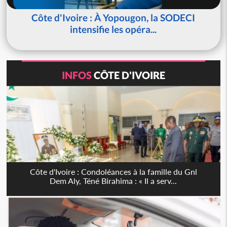
Côte d'Ivoire : À Yopougon, la SODECI
intensifie les opéra...
INFOS
CÔTE D'IVOIRE
Côte d'Ivoire : Condoléances à la famille du Gnl
Dem Aly, Téné Birahima : « Il a serv...