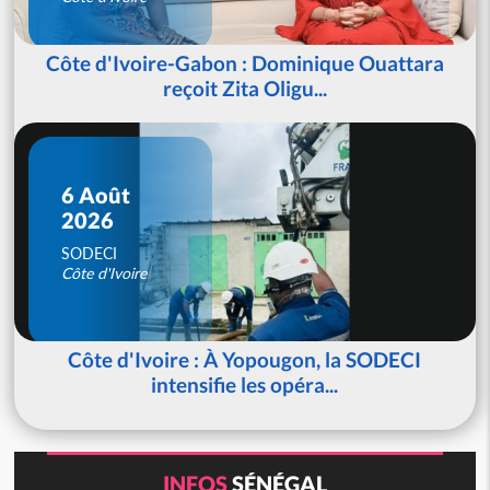
Côte d'Ivoire-Gabon : Dominique Ouattara
reçoit Zita Oligu...
6 Août
2026
SODECI
Côte d'Ivoire
Côte d'Ivoire : À Yopougon, la SODECI
intensifie les opéra...
INFOS
SÉNÉGAL