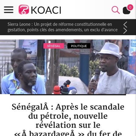
0
Sierra Leone : Un projet de réforme constitutionnelle en
gestation, points clés des amendements, un exclu d'avance
SÉNÉGAL
POLITIQUE
SénégalÂ : Après le scandale
du pétrole, nouvelle
révélation sur le
«Â bazardageÂ » du fer de