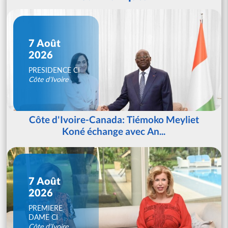
7 Août
2026
PRESIDENCE CI
Côte d'Ivoire
Côte d'Ivoire-Canada: Tiémoko Meyliet
Koné échange avec An...
7 Août
2026
PREMIERE
DAME CI
Côte d'Ivoire