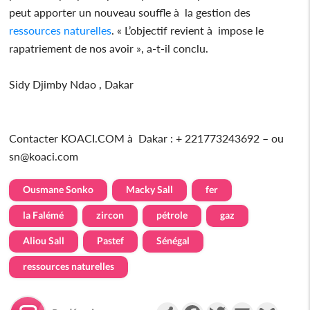
peut apporter un nouveau souffle à la gestion des
ressources naturelles
. « L’objectif revient à impose le
rapatriement de nos avoir », a-t-il conclu.
Sidy Djimby Ndao , Dakar
Contacter KOACI.COM à Dakar : + 221773243692 – ou
sn@koaci.com
Ousmane Sonko
Macky Sall
fer
la Falémé
zircon
pétrole
gaz
Aliou Sall
Pastef
Sénégal
ressources naturelles
Partager
Facebook
Twitter
Email
Gmail