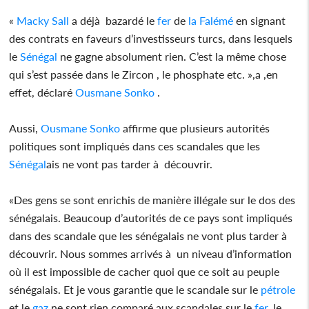
«
Macky Sall
a déjà bazardé le
fer
de
la Falémé
en signant
des contrats en faveurs d’investisseurs turcs, dans lesquels
le
Sénégal
ne gagne absolument rien. C’est la même chose
qui s’est passée dans le Zircon , le phosphate etc. »,a ,en
effet, déclaré
Ousmane Sonko
.
Aussi,
Ousmane Sonko
affirme que plusieurs autorités
politiques sont impliqués dans ces scandales que les
Sénégal
ais ne vont pas tarder à découvrir.
«Des gens se sont enrichis de manière illégale sur le dos des
sénégalais. Beaucoup d’autorités de ce pays sont impliqués
dans des scandale que les sénégalais ne vont plus tarder à
découvrir. Nous sommes arrivés à un niveau d’information
où il est impossible de cacher quoi que ce soit au peuple
sénégalais. Et je vous garantie que le scandale sur le
pétrole
et le
gaz
ne sont rien comparé aux scandales sur le
fer
, le