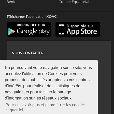
Bénin
Guinée Equatorial
Télécharger l'application KOACI
NOUS CONTACTER
contact@koaci.com
koaci@yahoo.fr
En poursuivant votre navigation sur ce site, vous
+225 07 08 85 52 93
acceptez l'utilisation de Cookies pour vous
proposer des publicités adaptées à vos centres
d'intérêts, pour réaliser des statistiques de
NEWSLETTER
navigation, et pour faciliter le partage
Restez connecté via notre newsletter
d'information sur les réseaux sociaux.
S'abonner
Pour en savoir plus et paramétrer les cookies,
Se désabonner
cliquer ici