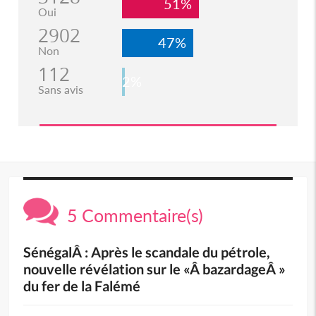
51%
Oui
2902
47%
Non
112
2%
Sans avis
5 Commentaire(s)
SénégalÂ : Après le scandale du pétrole,
nouvelle révélation sur le «Â bazardageÂ »
du fer de la Falémé