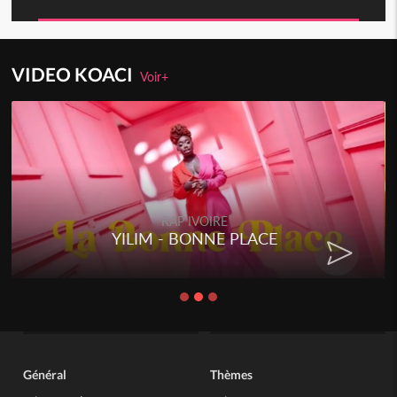
VIDEO KOACI
Voir+
RAP IVOIRE
YILIM - BONNE PLACE
Général
Thèmes