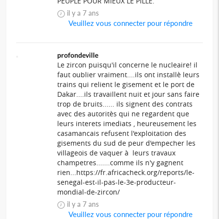
PEUPLE POUR MIEUX LE PILLÉ.
il y a 7 ans
Veuillez vous connecter pour répondre
profondeville
Le zircon puisqu'il concerne le nucleaire! il
faut oublier vraiment....ils ont installè leurs
trains qui relient le gisement et le port de
Dakar....ils travaillent nuit et jour sans faire
trop de bruits...... ils signent des contrats
avec des autoritès qui ne regardent que
leurs interets imediats , heureusement les
casamancais refusent l'exploitation des
gisements du sud de peur d'empecher les
villageois de vaquer à leurs travaux
champetres.......comme ils n'y gagnent
rien...https://fr.africacheck.org/reports/le-
senegal-est-il-pas-le-3e-producteur-
mondial-de-zircon/
il y a 7 ans
Veuillez vous connecter pour répondre