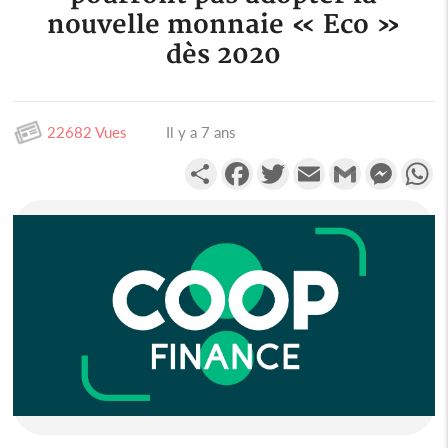
nouvelle monnaie « Eco »
dès 2020
22682 Vues
Il y a 7 ans
Partager
Facebook
Twitter
Email
Gmail
Messen
W