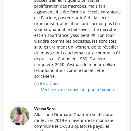
succès d'ailleurs quand on voit la
prolifération des microbes, mais fait
aggravant, il a été formé à l'école coranique
(Le Patriote, pasteur attitré de la secte
dramaniste), alors il ne faut surtout pas l'en
vouloir quand il le fait savoir . Ce microbe
est en souffrance, yako petit!!!!!. Ton tour
viendra comme les pdciistes, les soroistes,
si tu es vraiment un Ivoirien, de te réveiller
du plus grand cauchemar qu'a connue la CI
depuis sa création en 1960. D'ailleurs
t'inquiète, 2020 n'est pas loin pour délivrer
les adomoutons comme toi de cette
sorcellerie.
il y a 7 ans
Veuillez vous connecter pour répondre
Wassa.Soro
Allassane Dramane Ouattara se déclarait
mi-février 2019 en faveur de la monnaie
commune le CFA au quatorze pays.. et