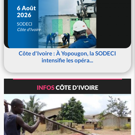
6 Août
2026
SODECI
Côte d'Ivoire
Côte d'Ivoire : À Yopougon, la SODECI
intensifie les opéra...
INFOS
CÔTE D'IVOIRE