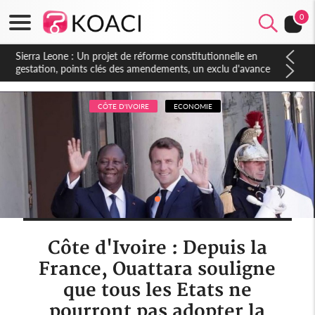
0
Sierra Leone : Un projet de réforme constitutionnelle en
gestation, points clés des amendements, un exclu d'avance
CÔTE D'IVOIRE
ECONOMIE
Côte d'Ivoire : Depuis la
France, Ouattara souligne
que tous les Etats ne
pourront pas adopter la