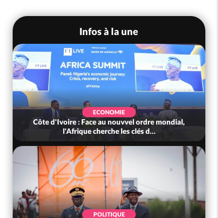
Infos à la une
SOCIÉTÉ
vel ordre mondial,
Côte d'Ivoire : Indépendance, le G
 clés d...
Touré aux Gendarmes : « Renouv
SOCIÉTÉ