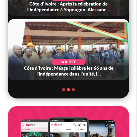
célébration de
Côte d'Ivoire : L'arnaque au Mobile
n, Alassane...
liens frauduleux se répand ac
SOCIÉTÉ
bre les 66 ans de
Côte d'Ivoire-Mali : L'entrepreneu
unité, l...
Adama Kanté dans les mailles d