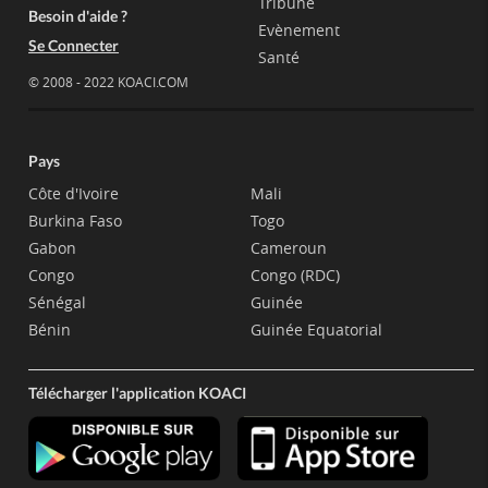
Tribune
Besoin d'aide ?
Evènement
Se Connecter
Santé
© 2008 - 2022 KOACI.COM
Pays
Côte d'Ivoire
Mali
Burkina Faso
Togo
Gabon
Cameroun
Congo
Congo (RDC)
Sénégal
Guinée
Bénin
Guinée Equatorial
Télécharger l'application KOACI