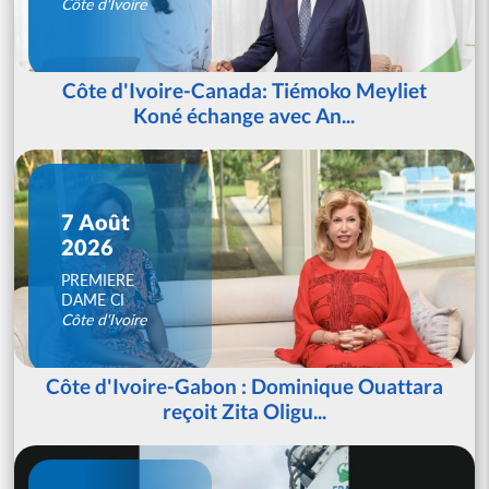
Côte d'Ivoire
Côte d'Ivoire-Canada: Tiémoko Meyliet
Koné échange avec An...
7 Août
2026
PREMIERE
DAME CI
Côte d'Ivoire
Côte d'Ivoire-Gabon : Dominique Ouattara
reçoit Zita Oligu...