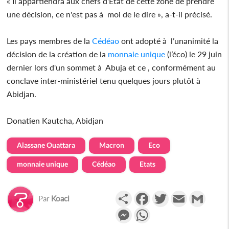
« Il appartiendra aux chefs d'Etat de cette zone de prendre
une décision, ce n'est pas à moi de le dire », a-t-il précisé.
Les pays membres de la
Cédéao
ont adopté à l’unanimité la
décision de la création de la
monnaie unique
(l’éco) le 29 juin
dernier lors d'un sommet à Abuja et ce , conformément au
conclave inter-ministériel tenu quelques jours plutôt à
Abidjan.
Donatien Kautcha, Abidjan
Alassane Ouattara
Macron
Eco
monnaie unique
Cédéao
Etats
Partager
Facebook
Twitter
Email
Gmail
Par
Koaci
Messenger
WhatsApp