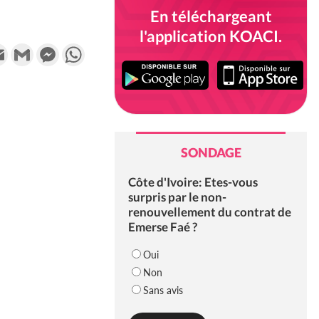
En téléchargeant
l'application KOACI.
k
tter
Email
Gmail
Messenger
WhatsApp
SONDAGE
Côte d'Ivoire: Etes-vous
surpris par le non-
renouvellement du contrat de
Emerse Faé ?
Oui
Non
Sans avis