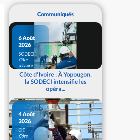
Communiqués
6 Août
2026
SODECI
Côte
d'Ivoire
Côte d'Ivoire : À Yopougon,
la SODECI intensifie les
opéra...
4 Août
2026
CIE
Côte