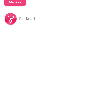
Ménaka
Par
Koaci