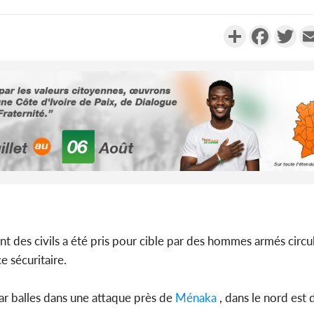
Partager
Faceboo
Twi
Côte d'I
tragiques
ayant fa
Cameroun
t des civils a été pris pour cible par des hommes armés circ
séparatist
e sécuritaire.
Mindef d
par balles dans une attaque près de
Ménaka
, dans le nord est 