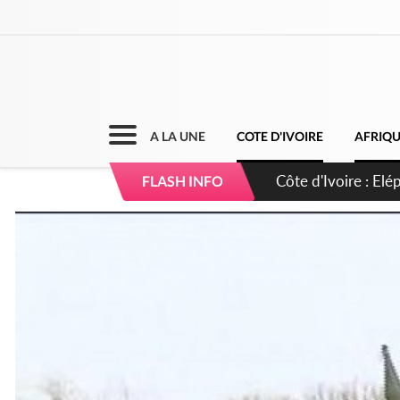
A LA UNE
COTE D'IVOIRE
AFRIQ
Cameroun : 5 comba
FLASH INFO