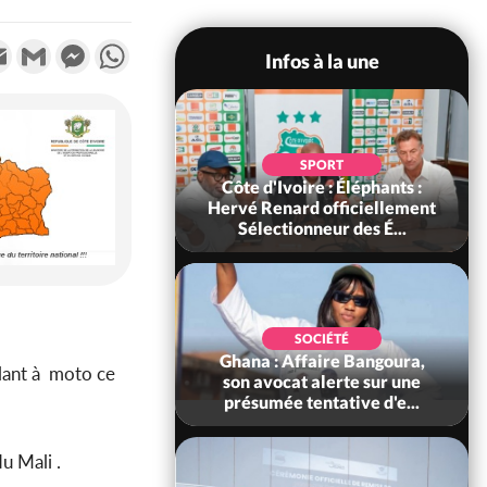
k
tter
Email
Gmail
Messenger
WhatsApp
Infos à la une
POLITIQUE
SPORT
voire : Violences
Côte d'Ivoire : Éléphants :
 à Kossandji (Mé)
Hervé Renard officiellement
it 03 morts, A...
Sélectionneur des É...
POLITIQUE
SOCIÉTÉ
 : 5 combattants
Ghana : Affaire Bangoura,
ulant à moto ce
es neutralisés, le
son avocat alerte sur une
ément les rum...
présumée tentative d'e...
du Mali .