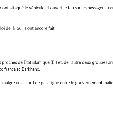
 ont attaqué le véhicule et ouvert le feu sur les passagers tu
Côte d'Ivo
2026, le di
du P
oi de là où ils ont encore fait
s proches de Etat islamique (EI) et, de l'autre deux groupes a
ce française Barkhane.
es malgré un accord de paix signé entre le gouvernement malie