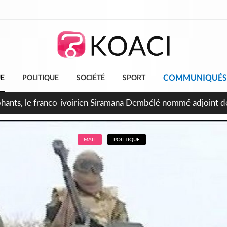
COMMUNIQUÉS
UE
POLITIQUE
SOCIÉTÉ
SPORT
ttants séparatistes neutralisés, le Mindef dément les rumeurs
MALI
POLITIQUE