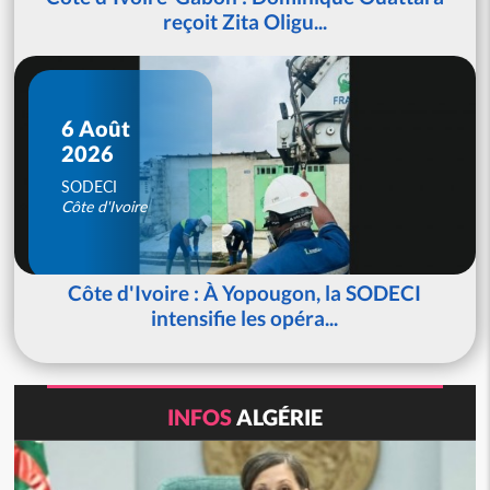
reçoit Zita Oligu...
6 Août
2026
SODECI
Côte d'Ivoire
Côte d'Ivoire : À Yopougon, la SODECI
intensifie les opéra...
INFOS
ALGÉRIE