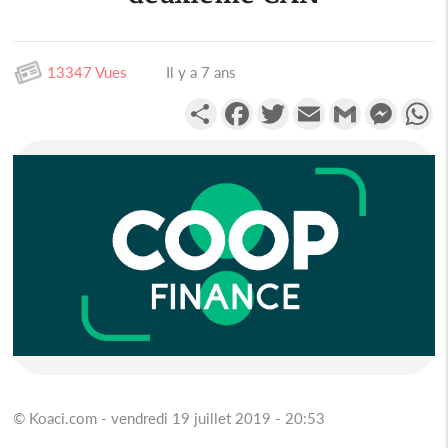
13347 Vues
Il y a 7 ans
Partager
Facebook
Twitter
Email
Gmail
Messen
W
© Koaci.com - vendredi 19 juillet 2019 - 20:53