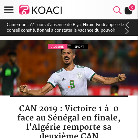
0
Côte d'Ivoire : Fin de la pagaille au PDCI-RDA, Lessiehi bannit
les mouvements sauvages
ALGÉRIE
SPORT
CAN 2019 : Victoire 1 à 0
face au Sénégal en finale,
l'Algérie remporte sa
deuxième CAN