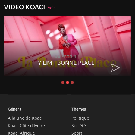
VIDEO KOACI
Voir+
RAP IVOIRE
YILIM - BONNE PLACE
Général
Thèmes
A la une de Koaci
Politique
Koaci Côte d'Ivoire
Société
Koaci Afrique
Sport