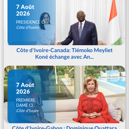
7 Août
2026
PRESIDENCE CI
Côte d'Ivoire
Côte d'Ivoire-Canada: Tiémoko Meyliet
Koné échange avec An...
7 Août
2026
PREMIERE
DAME CI
Côte d'Ivoire
Côte d'Ivoire-Gabon : Dominique Ouattara