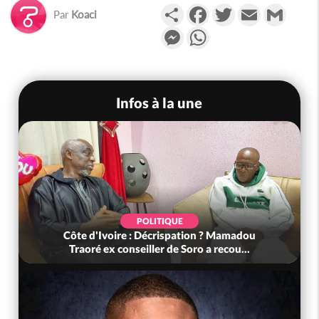
Partager
Facebook
Twitter
Email
Gmail
Par
Koaci
Messenger
WhatsApp
Infos à la une
POLITIQUE
Côte d'Ivoire : Décrispation ? Mamadou
Traoré ex conseiller de Soro a recou...