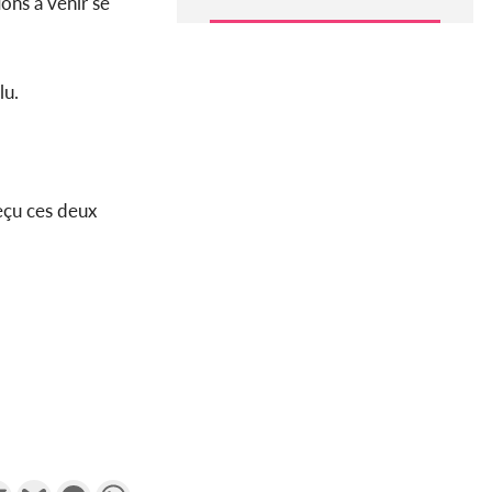
ions à venir se
lu.
eçu ces deux
k
tter
Email
Gmail
Messenger
WhatsApp