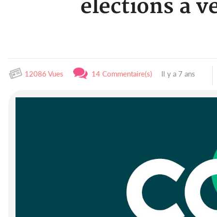
élections à v
12086 Vues
14 Commentaire(s)
Il y a 7 ans