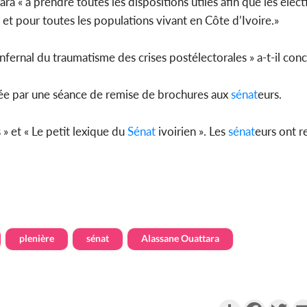
a « à prendre toutes les dispositions utiles afin que les élect
 et pour toutes les populations vivant en Côte d’Ivoire.»
nfernal du traumatisme des crises postélectorales » a-t-il conc
édée par une séance de remise de brochures aux
sénat
eurs.
» et « Le petit lexique du
Sénat
ivoirien ». Les
sénat
eurs ont r
plenière
sénat
Alassane Ouattara
Partager
Faceboo
Twi