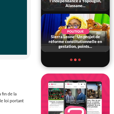
 consolide ses
l'indépendance à Yopougon,
ts avec New Del...
Alassane...
SOCIÉTÉ
POLITIQUE
voire : Concours
Sierra Leone : Un projet de
6, les résultats
réforme constitutionnelle en
bilité (1er tou...
gestation, points...
 fin de la
de loi portant