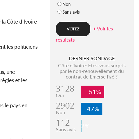
Non
Sans avis
 la Côte d’Ivoire
+ Voir les
resultats
nt les politiciens
DERNIER SONDAGE
Côte d'Ivoire: Etes-vous surpris
par le non-renouvellement du
us, une
contrat de Emerse Faé ?
règles et les
3128
51%
Oui
2902
ns le pays en
47%
Non
112
2%
Sans avis