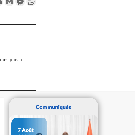
nés puis a...
Communiqués
7 Août