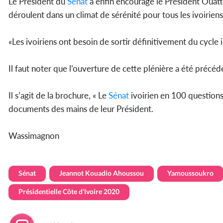
Le Président du
Sénat
a enfin encouragé le Président Ouattar
déroulent dans un climat de sérénité pour tous les ivoiriens
«Les ivoiriens ont besoin de sortir définitivement du cycle i
Il faut noter que l’ouverture de cette plénière a été préc
Il s’agit de la brochure, « Le
Sénat
ivoirien en 100 questions 
documents des mains de leur Président.
Wassimagnon
Sénat
Jeannot Kouadio Ahoussou
Yamoussoukro
Présidentielle Côte d'Ivoire 2020