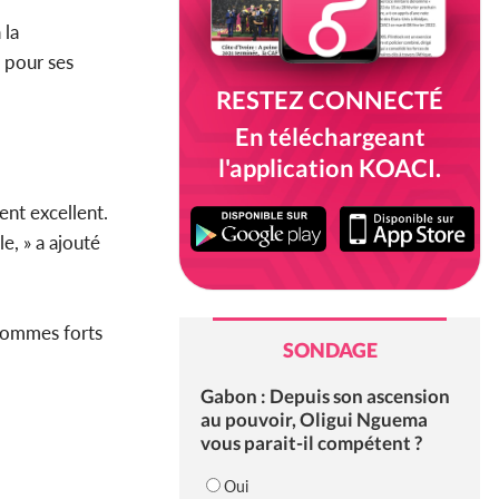
 la
s pour ses
RESTEZ CONNECTÉ
En téléchargeant
l'application KOACI.
ent excellent.
e, » a ajouté
 hommes forts
SONDAGE
Gabon : Depuis son ascension
au pouvoir, Oligui Nguema
vous parait-il compétent ?
Oui