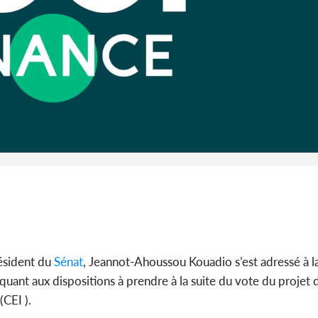
Abidjan
partenaria
Côte d'I
CAFOP 202
d'admissi
résident du
Sénat
, Jeannot-Ahoussou Kouadio s’est adressé à la
quant aux dispositions à prendre à la suite du vote du projet 
CEI ).