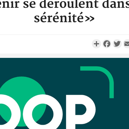
enir se déroulent dan
sérénité»
Partager
Faceboo
Twi
Côte d'
résidue
sociétés
Côte d'Iv