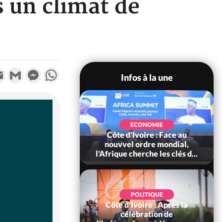
s un climat de
k
tter
Email
Gmail
Messenger
WhatsApp
Infos à la une
SOCIÉTÉ
Ivoire : Stocks
ECONOMIE
ls de cacao, des
Côte d'Ivoire : Face au
 coopératives et
nouvvel ordre mondial,
ach...
l'Afrique cherche les clés d...
POLITIQUE
Côte d'Ivoire : Après la
POLITIQUE
oire : Diplomatie,
célébration de